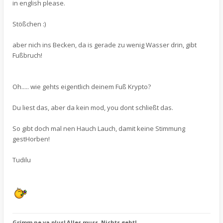
in english please.
Stößchen :)
aber nich ins Becken, da is gerade zu wenig Wasser drin, gibt
Fußbruch!
Oh..... wie gehts eigentlich deinem Fuß Krypto?
Du liest das, aber da kein mod, you dont schließt das.
So gibt doch mal nen Hauch Lauch, damit keine Stimmung
gestHorben!
Tudilu
Grímm ne va plus! Alles muss, Nichts geht!