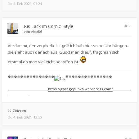
Do 4. Feb 2021, 07:24
Re: Lack im Comic- Style
6
von
Alex86
Verdammt, der verpixelte ist geil! Ich hab hier so ne Uhr hängen..
die sieht auch danach aus. Guckt man drauf, fragt man sich
erstmal ob man vielleicht besoffen ist.
☢☠☢☠☢☠☢☠☢☠☢☠☢☠☢
☢☠☢☠☢☠☢☠☢☠☢☠☢☠☢
__________________________
https://garagepunka.wordpress.com/
____________
______________
Zitieren
Do 4. Feb 2021, 12:50