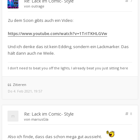
Re: Lack im Comic- Style
7
von
outrage
Zu dem Scion gibts auch ein Video:
https://www.youtube.com/watch?v=1TrITKHLGVw
Und ich denke das ist kein Edding, sondern ein Lackmarker. Das
hält dann auch ne Weile.
I don't need to beat you off the lights, I already beat you just sitting here
Zitieren
Do 4. Feb 2021, 19:57
Re: Lack im Comic- Style
8
von
mariusGla
Also ich finde, dass das schon mega gut aussieht.