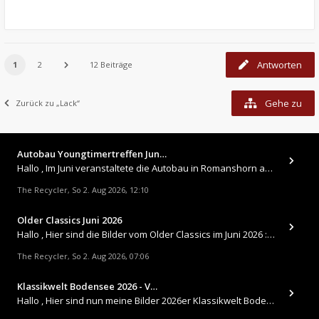
Antworten
1
2
12 Beiträge
Gehe zu
Zurück zu „Lack“
Autobau Youngtimertreffen Jun…
Hallo , Im Juni veranstaltete die Autobau in Romanshorn auf ihrem Gelände ein kleines Youngtimertreffen : https://up.
The Recycler
So 2. Aug 2026, 12:10
,
Older Classics Juni 2026
​Hallo , Hier sind die Bilder vom Older Classics im Juni 2026 : https://up.picr.de/51155940wd.jpg https://up.pic
The Recycler
So 2. Aug 2026, 07:06
,
Klassikwelt Bodensee 2026 - V…
Hallo , Hier sind nun meine Bilder 2026er Klassikwelt Bodensee 😀 https://up.picr.de/51125547rb.jpg https://up.pi