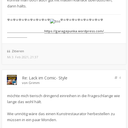
dann hälts.
☢☠☢☠☢☠☢☠☢☠☢☠☢☠☢
☢☠☢☠☢☠☢☠☢☠☢☠☢☠☢
__________________________
https://garagepunka.wordpress.com/
____________
______________
Zitieren
Mi 3. Feb 2021, 21:37
Re: Lack im Comic- Style
4
von
Grimm
möchte mich tierisch dringend einreihen in die Frageschlange wie
lange das wohl hält.
Wie unnötig wäre das einen Kunstrestaurator herbestellen zu
müssen in ein paar Monden.