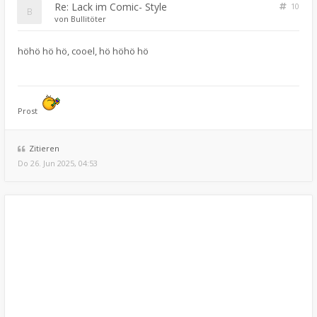
Re: Lack im Comic- Style
10
von
Bullitöter
höhö hö hö, cooel, hö höhö hö
Prost
Zitieren
Do 26. Jun 2025, 04:53