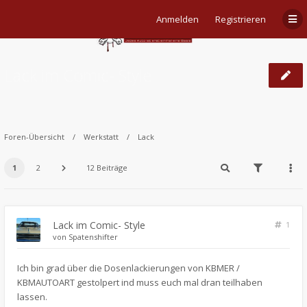
Anmelden
Registrieren
Lack im Comic- Style
Foren-Übersicht
Werkstatt
Lack
1
2
12 Beiträge
Lack im Comic- Style
1
von
Spatenshifter
Ich bin grad über die Dosenlackierungen von KBMER /
KBMAUTOART gestolpert ind muss euch mal dran teilhaben
lassen.