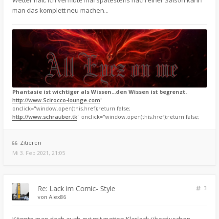
Wetter hält. Ich vermute mal spätestens nach einer Saison kann
man das komplett neu machen...
Phantasie ist wichtiger als Wissen...den Wissen ist begrenzt.
http://www.Scirocco-lounge.com
"
onclick="window.open(this.href);return false;
http://www.schrauber.tk
" onclick="window.open(this.href);return false;
Zitieren
Mi 3. Feb 2021, 21:05
Re: Lack im Comic- Style
3
von
Alex86
Könnte man doch auch gut mit matten Klarlack überduschen,