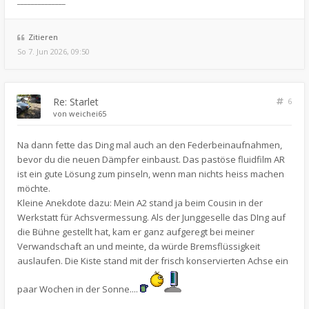
______________
Zitieren
So 7. Jun 2026, 09:50
Re: Starlet
6
von
weichei65
Na dann fette das Ding mal auch an den Federbeinaufnahmen,
bevor du die neuen Dämpfer einbaust. Das pastöse fluidfilm AR
ist ein gute Lösung zum pinseln, wenn man nichts heiss machen
möchte.
Kleine Anekdote dazu: Mein A2 stand ja beim Cousin in der
Werkstatt für Achsvermessung. Als der Junggeselle das DIng auf
die Bühne gestellt hat, kam er ganz aufgeregt bei meiner
Verwandschaft an und meinte, da würde Bremsflüssigkeit
auslaufen. Die Kiste stand mit der frisch konservierten Achse ein
paar Wochen in der Sonne....