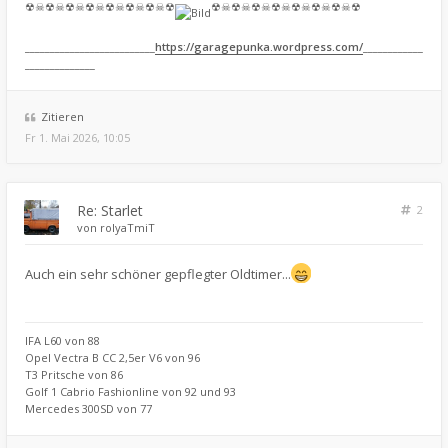
☢☠☢☠☢☠☢☠☢☠☢☠☢☠☢
☢☠☢☠☢☠☢☠☢☠☢☠☢☠☢
__________________________
https://garagepunka.wordpress.com/
____________
______________
Zitieren
Fr 1. Mai 2026, 10:05
Re: Starlet
2
von
rolyaTmiT
Auch ein sehr schöner gepflegter Oldtimer...
IFA L60 von 88
Opel Vectra B CC 2,5er V6 von 96
T3 Pritsche von 86
Golf 1 Cabrio Fashionline von 92 und 93
Mercedes 300SD von 77