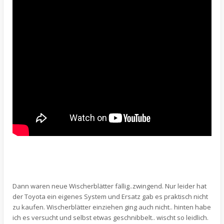
Dann waren neue Wischerblätter fällig..zwingend. Nur leider hat
der Toyota ein eigenes System und Ersatz gab es praktisch nicht
zu kaufen. Wischerblätter einziehen ging auch nicht.. hinten habe
ich es versucht und selbst etwas geschnibbelt.. wischt so leidlich.