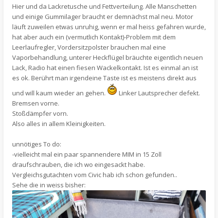
Hier und da Lackretusche und Fettverteilung. Alle Manschetten
und einige Gummilager braucht er demnächst mal neu. Motor
läuft zuweilen etwas unruhig, wenn er mal heiss gefahren wurde,
hat aber auch ein (vermutlich Kontakt)-Problem mit dem
Leerlaufregler, Vordersitzpolster brauchen mal eine
Vaporbehandlung, unterer Heckflügel bräuchte eigentlich neuen
Lack, Radio hat einen fiesen Wackelkontakt. Ist es einmal an ist
es ok. Berührt man irgendeine Taste ist es meistens direkt aus
und will kaum wieder an gehen.
Linker Lautsprecher defekt.
Bremsen vorne.
Stoßdämpfer vorn.
Also alles in allem Kleinigkeiten.
unnötiges To do:
-vielleicht mal ein paar spannendere MIM in 15 Zoll
draufschrauben, die ich wo eingesackt habe.
Vergleichsgutachten vom Civic hab ich schon gefunden..
Sehe die in weiss bisher: