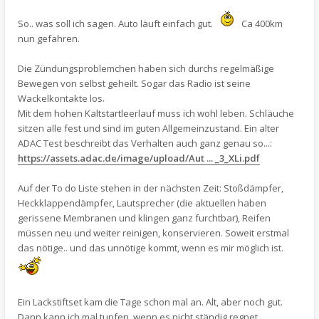
So.. was soll ich sagen. Auto läuft einfach gut.
Ca 400km
nun gefahren.
Die Zündungsproblemchen haben sich durchs regelmäßige
Bewegen von selbst geheilt. Sogar das Radio ist seine
Wackelkontakte los.
Mit dem hohen Kaltstartleerlauf muss ich wohl leben. Schläuche
sitzen alle fest und sind im guten Allgemeinzustand. Ein alter
ADAC Test beschreibt das Verhalten auch ganz genau so...:
https://assets.adac.de/image/upload/Aut ... _3_XLi.pdf
Auf der To do Liste stehen in der nächsten Zeit: Stoßdämpfer,
Heckklappendämpfer, Lautsprecher (die aktuellen haben
gerissene Membranen und klingen ganz furchtbar), Reifen
müssen neu und weiter reinigen, konservieren. Soweit erstmal
das nötige.. und das unnötige kommt, wenn es mir möglich ist.
Ein Lackstiftset kam die Tage schon mal an. Alt, aber noch gut.
Dann kann ich mal tupfen, wenn es nicht ständig regnet.