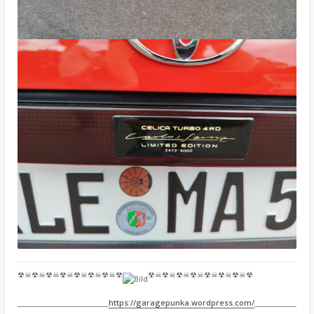
☢☠☢☠☢☠☢☠☢☠☢☠☢☠☢
☢☠☢☠☢☠☢☠☢☠☢☠☢☠☢
__________________________
https://garagepunka.wordpress.com/
____________