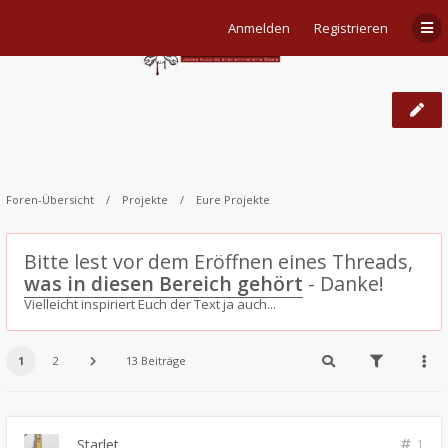
Anmelden
Registrieren
Starlet
Foren-Übersicht
Projekte
Eure Projekte
Bitte lest vor dem Eröffnen eines Threads,
was in diesen Bereich gehört
- Danke!
Vielleicht inspiriert Euch der Text ja auch...
1
2
13 Beiträge
Starlet
1