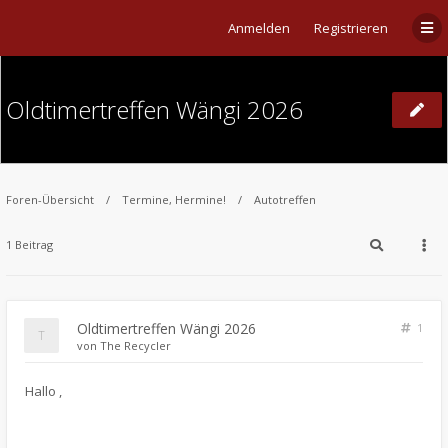
Anmelden
Registrieren
Oldtimertreffen Wängi 2026
Foren-Übersicht
Termine, Hermine!
Autotreffen
1 Beitrag
Oldtimertreffen Wängi 2026
1
von
The Recycler
​Hallo ,