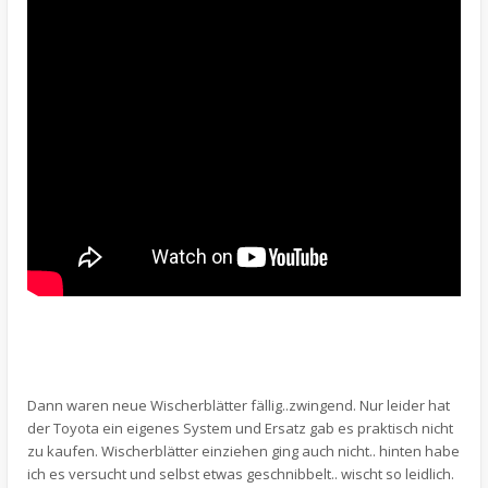
Dann waren neue Wischerblätter fällig..zwingend. Nur leider hat
der Toyota ein eigenes System und Ersatz gab es praktisch nicht
zu kaufen. Wischerblätter einziehen ging auch nicht.. hinten habe
ich es versucht und selbst etwas geschnibbelt.. wischt so leidlich.