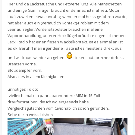
Hier und da Lackretusche und Fettverteilung. Alle Manschetten
und einige Gummilager braucht er demnächst mal neu. Motor
läuft zuweilen etwas unruhig, wenn er mal heiss gefahren wurde,
hat aber auch ein (vermutlich Kontakt)-Problem mit dem
Leerlaufregler, Vordersitzpolster brauchen mal eine
Vaporbehandlung, unterer Heckflügel bräuchte eigentlich neuen
Lack, Radio hat einen fiesen Wackelkontakt. Ist es einmal an ist
es ok. Berührt man irgendeine Taste ist es meistens direkt aus
und will kaum wieder an gehen.
Linker Lautsprecher defekt.
Bremsen vorne.
Stoßdämpfer vorn.
Also alles in allem Kleinigkeiten.
unnötiges To do:
-vielleicht mal ein paar spannendere MIM in 15 Zoll
draufschrauben, die ich wo eingesackt habe.
Vergleichsgutachten vom Civic hab ich schon gefunden..
Sehe die in weiss bisher: