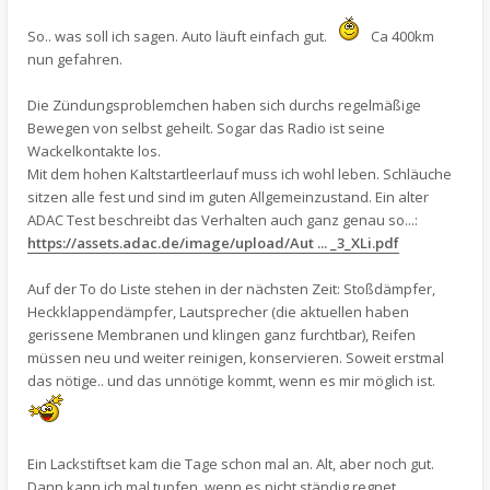
So.. was soll ich sagen. Auto läuft einfach gut.
Ca 400km
nun gefahren.
Die Zündungsproblemchen haben sich durchs regelmäßige
Bewegen von selbst geheilt. Sogar das Radio ist seine
Wackelkontakte los.
Mit dem hohen Kaltstartleerlauf muss ich wohl leben. Schläuche
sitzen alle fest und sind im guten Allgemeinzustand. Ein alter
ADAC Test beschreibt das Verhalten auch ganz genau so...:
https://assets.adac.de/image/upload/Aut ... _3_XLi.pdf
Auf der To do Liste stehen in der nächsten Zeit: Stoßdämpfer,
Heckklappendämpfer, Lautsprecher (die aktuellen haben
gerissene Membranen und klingen ganz furchtbar), Reifen
müssen neu und weiter reinigen, konservieren. Soweit erstmal
das nötige.. und das unnötige kommt, wenn es mir möglich ist.
Ein Lackstiftset kam die Tage schon mal an. Alt, aber noch gut.
Dann kann ich mal tupfen, wenn es nicht ständig regnet.