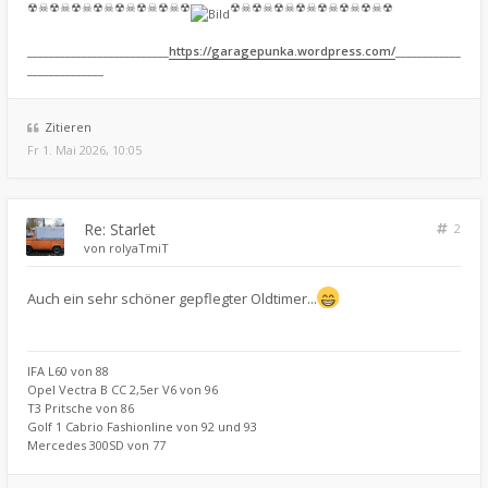
☢☠☢☠☢☠☢☠☢☠☢☠☢☠☢
☢☠☢☠☢☠☢☠☢☠☢☠☢☠☢
__________________________
https://garagepunka.wordpress.com/
____________
______________
Zitieren
Fr 1. Mai 2026, 10:05
Re: Starlet
2
von
rolyaTmiT
Auch ein sehr schöner gepflegter Oldtimer...
IFA L60 von 88
Opel Vectra B CC 2,5er V6 von 96
T3 Pritsche von 86
Golf 1 Cabrio Fashionline von 92 und 93
Mercedes 300SD von 77