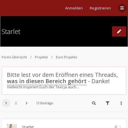
Anmelden
Registrieren
Starlet
Foren-Übersicht
Projekte
Eure Projekte
Bitte lest vor dem Eröffnen eines Threads,
was in diesen Bereich gehört
- Danke!
Vielleicht inspiriert Euch der Text ja auch...
1
2
13 Beiträge
Starlet
1