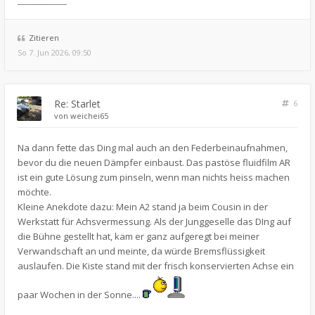
______________
Zitieren
So 7. Jun 2026, 09:50
Re: Starlet
6
von
weichei65
Na dann fette das Ding mal auch an den Federbeinaufnahmen,
bevor du die neuen Dämpfer einbaust. Das pastöse fluidfilm AR
ist ein gute Lösung zum pinseln, wenn man nichts heiss machen
möchte.
Kleine Anekdote dazu: Mein A2 stand ja beim Cousin in der
Werkstatt für Achsvermessung. Als der Junggeselle das DIng auf
die Bühne gestellt hat, kam er ganz aufgeregt bei meiner
Verwandschaft an und meinte, da würde Bremsflüssigkeit
auslaufen. Die Kiste stand mit der frisch konservierten Achse ein
paar Wochen in der Sonne....