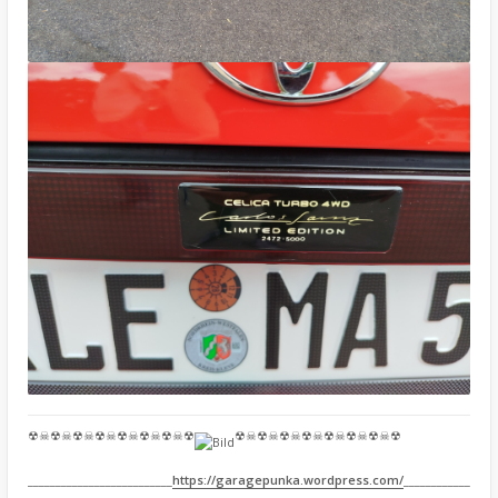
☢☠☢☠☢☠☢☠☢☠☢☠☢☠☢
☢☠☢☠☢☠☢☠☢☠☢☠☢☠☢
__________________________
https://garagepunka.wordpress.com/
____________