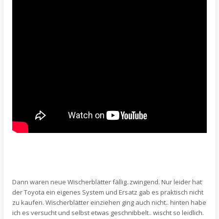
Dann waren neue Wischerblätter fällig..zwingend. Nur leider hat
der Toyota ein eigenes System und Ersatz gab es praktisch nicht
zu kaufen. Wischerblätter einziehen ging auch nicht.. hinten habe
ich es versucht und selbst etwas geschnibbelt.. wischt so leidlich.