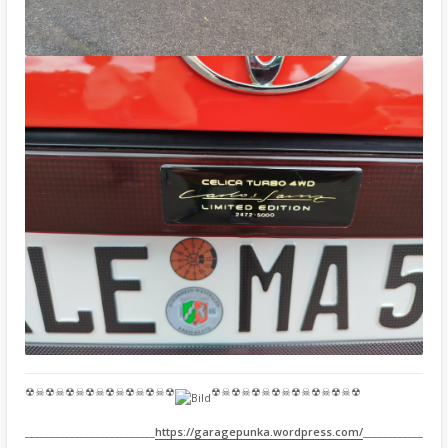
☢☠☢☠☢☠☢☠☢☠☢☠☢☠☢
☢☠☢☠☢☠☢☠☢☠☢☠☢☠☢
__________________________
https://garagepunka.wordpress.com/
____________