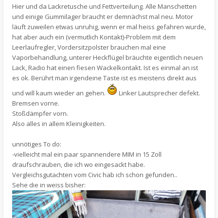
Hier und da Lackretusche und Fettverteilung. Alle Manschetten
und einige Gummilager braucht er demnächst mal neu. Motor
läuft zuweilen etwas unruhig, wenn er mal heiss gefahren wurde,
hat aber auch ein (vermutlich Kontakt)-Problem mit dem
Leerlaufregler, Vordersitzpolster brauchen mal eine
Vaporbehandlung, unterer Heckflügel bräuchte eigentlich neuen
Lack, Radio hat einen fiesen Wackelkontakt. Ist es einmal an ist
es ok. Berührt man irgendeine Taste ist es meistens direkt aus
und will kaum wieder an gehen.
Linker Lautsprecher defekt.
Bremsen vorne.
Stoßdämpfer vorn.
Also alles in allem Kleinigkeiten.
unnötiges To do:
-vielleicht mal ein paar spannendere MIM in 15 Zoll
draufschrauben, die ich wo eingesackt habe.
Vergleichsgutachten vom Civic hab ich schon gefunden..
Sehe die in weiss bisher: