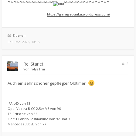
☢☠☢☠☢☠☢☠☢☠☢☠☢☠☢
☢☠☢☠☢☠☢☠☢☠☢☠☢☠☢
__________________________
https://garagepunka.wordpress.com/
____________
______________
Zitieren
Fr 1. Mai 2026, 10:05
Re: Starlet
2
von
rolyaTmiT
Auch ein sehr schöner gepflegter Oldtimer...
IFA L60 von 88
Opel Vectra B CC 2,5er V6 von 96
T3 Pritsche von 86
Golf 1 Cabrio Fashionline von 92 und 93
Mercedes 300SD von 77