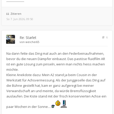
______________
Zitieren
So 7. Jun 2026, 09:50
Re: Starlet
6
von
weichei65
Na dann fette das Ding mal auch an den Federbeinaufnahmen,
bevor du die neuen Dämpfer einbaust. Das pastöse fluidfilm AR
ist ein gute Lösung zum pinseln, wenn man nichts heiss machen
möchte.
Kleine Anekdote dazu: Mein A2 stand ja beim Cousin in der
Werkstatt für Achsvermessung. Als der Junggeselle das DIng auf
die Bühne gestellt hat, kam er ganz aufgeregt bei meiner
Verwandschaft an und meinte, da würde Bremsflüssigkeit
auslaufen. Die Kiste stand mit der frisch konservierten Achse ein
paar Wochen in der Sonne....