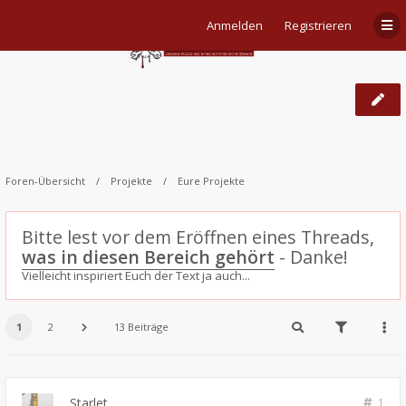
Anmelden
Registrieren
Starlet
Foren-Übersicht
Projekte
Eure Projekte
Bitte lest vor dem Eröffnen eines Threads,
was in diesen Bereich gehört
- Danke!
Vielleicht inspiriert Euch der Text ja auch...
1
2
13 Beiträge
Starlet
1