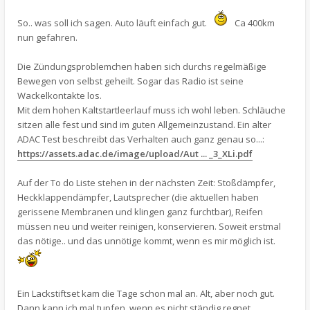
So.. was soll ich sagen. Auto läuft einfach gut.
Ca 400km
nun gefahren.
Die Zündungsproblemchen haben sich durchs regelmäßige
Bewegen von selbst geheilt. Sogar das Radio ist seine
Wackelkontakte los.
Mit dem hohen Kaltstartleerlauf muss ich wohl leben. Schläuche
sitzen alle fest und sind im guten Allgemeinzustand. Ein alter
ADAC Test beschreibt das Verhalten auch ganz genau so...:
https://assets.adac.de/image/upload/Aut ... _3_XLi.pdf
Auf der To do Liste stehen in der nächsten Zeit: Stoßdämpfer,
Heckklappendämpfer, Lautsprecher (die aktuellen haben
gerissene Membranen und klingen ganz furchtbar), Reifen
müssen neu und weiter reinigen, konservieren. Soweit erstmal
das nötige.. und das unnötige kommt, wenn es mir möglich ist.
Ein Lackstiftset kam die Tage schon mal an. Alt, aber noch gut.
Dann kann ich mal tupfen, wenn es nicht ständig regnet.