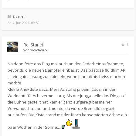
______________
Zitieren
So 7. Jun 2026, 09:50
Re: Starlet
6
von
weichei65
Na dann fette das Ding mal auch an den Federbeinaufnahmen,
bevor du die neuen Dämpfer einbaust. Das pastöse fluidfilm AR
ist ein gute Lösung zum pinseln, wenn man nichts heiss machen
möchte.
Kleine Anekdote dazu: Mein A2 stand ja beim Cousin in der
Werkstatt für Achsvermessung. Als der Junggeselle das DIng auf
die Bühne gestellt hat, kam er ganz aufgeregt bei meiner
Verwandschaft an und meinte, da würde Bremsflüssigkeit
auslaufen. Die Kiste stand mit der frisch konservierten Achse ein
paar Wochen in der Sonne....