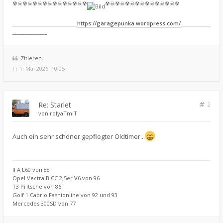
☢☠☢☠☢☠☢☠☢☠☢☠☢☠☢
☢☠☢☠☢☠☢☠☢☠☢☠☢☠☢
__________________________
https://garagepunka.wordpress.com/
____________
______________
Zitieren
Fr 1. Mai 2026, 10:05
Re: Starlet
2
von
rolyaTmiT
Auch ein sehr schöner gepflegter Oldtimer...
IFA L60 von 88
Opel Vectra B CC 2,5er V6 von 96
T3 Pritsche von 86
Golf 1 Cabrio Fashionline von 92 und 93
Mercedes 300SD von 77