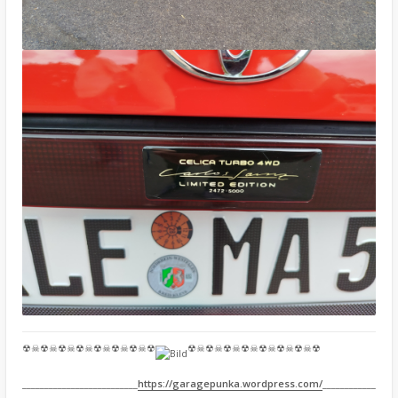
☢☠☢☠☢☠☢☠☢☠☢☠☢☠☢
☢☠☢☠☢☠☢☠☢☠☢☠☢☠☢
__________________________
https://garagepunka.wordpress.com/
____________