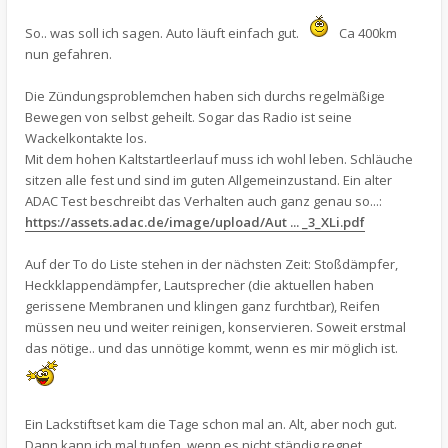
So.. was soll ich sagen. Auto läuft einfach gut.
Ca 400km
nun gefahren.
Die Zündungsproblemchen haben sich durchs regelmäßige
Bewegen von selbst geheilt. Sogar das Radio ist seine
Wackelkontakte los.
Mit dem hohen Kaltstartleerlauf muss ich wohl leben. Schläuche
sitzen alle fest und sind im guten Allgemeinzustand. Ein alter
ADAC Test beschreibt das Verhalten auch ganz genau so...:
https://assets.adac.de/image/upload/Aut ... _3_XLi.pdf
Auf der To do Liste stehen in der nächsten Zeit: Stoßdämpfer,
Heckklappendämpfer, Lautsprecher (die aktuellen haben
gerissene Membranen und klingen ganz furchtbar), Reifen
müssen neu und weiter reinigen, konservieren. Soweit erstmal
das nötige.. und das unnötige kommt, wenn es mir möglich ist.
Ein Lackstiftset kam die Tage schon mal an. Alt, aber noch gut.
Dann kann ich mal tupfen, wenn es nicht ständig regnet.