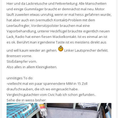
Hier und da Lackretusche und Fettverteilung. Alle Manschetten
und einige Gummilager braucht er demnächst mal neu. Motor
läuft zuweilen etwas unruhig, wenn er mal heiss gefahren wurde,
hat aber auch ein (vermutlich Kontakt)-Problem mit dem
Leerlaufregler, Vordersitzpolster brauchen mal eine
Vaporbehandlung, unterer Heckflügel bräuchte eigentlich neuen
Lack, Radio hat einen fiesen Wackelkontakt. Ist es einmal an ist
es ok. Berührt man irgendeine Taste ist es meistens direkt aus
und will kaum wieder an gehen.
Linker Lautsprecher defekt.
Bremsen vorne.
Stoßdämpfer vorn.
Also alles in allem Kleinigkeiten.
unnötiges To do:
-vielleicht mal ein paar spannendere MIM in 15 Zoll
draufschrauben, die ich wo eingesackt habe.
Vergleichsgutachten vom Civic hab ich schon gefunden..
Sehe die in weiss bisher: