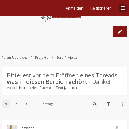
Anmelden
Registrieren
Starlet
Foren-Übersicht
Projekte
Eure Projekte
Bitte lest vor dem Eröffnen eines Threads,
was in diesen Bereich gehört
- Danke!
Vielleicht inspiriert Euch der Text ja auch...
1
2
13 Beiträge
Starlet
1