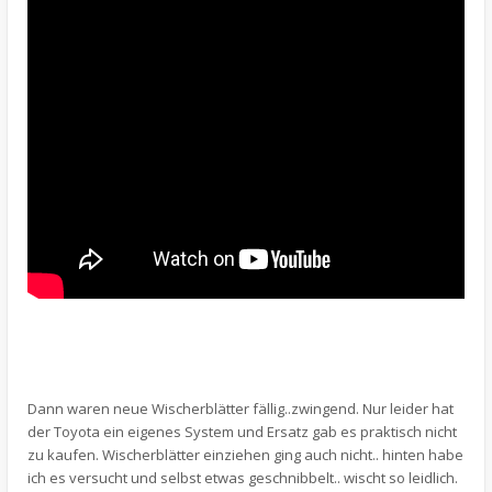
Dann waren neue Wischerblätter fällig..zwingend. Nur leider hat
der Toyota ein eigenes System und Ersatz gab es praktisch nicht
zu kaufen. Wischerblätter einziehen ging auch nicht.. hinten habe
ich es versucht und selbst etwas geschnibbelt.. wischt so leidlich.