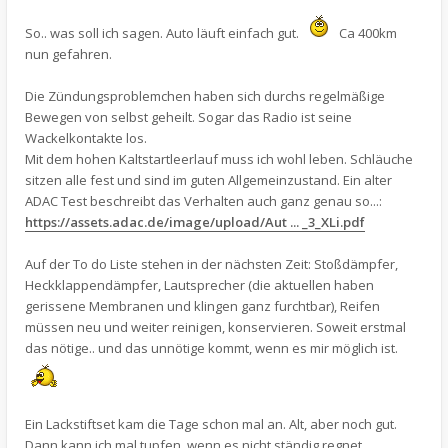
So.. was soll ich sagen. Auto läuft einfach gut.
Ca 400km
nun gefahren.
Die Zündungsproblemchen haben sich durchs regelmäßige
Bewegen von selbst geheilt. Sogar das Radio ist seine
Wackelkontakte los.
Mit dem hohen Kaltstartleerlauf muss ich wohl leben. Schläuche
sitzen alle fest und sind im guten Allgemeinzustand. Ein alter
ADAC Test beschreibt das Verhalten auch ganz genau so...:
https://assets.adac.de/image/upload/Aut ... _3_XLi.pdf
Auf der To do Liste stehen in der nächsten Zeit: Stoßdämpfer,
Heckklappendämpfer, Lautsprecher (die aktuellen haben
gerissene Membranen und klingen ganz furchtbar), Reifen
müssen neu und weiter reinigen, konservieren. Soweit erstmal
das nötige.. und das unnötige kommt, wenn es mir möglich ist.
Ein Lackstiftset kam die Tage schon mal an. Alt, aber noch gut.
Dann kann ich mal tupfen, wenn es nicht ständig regnet.