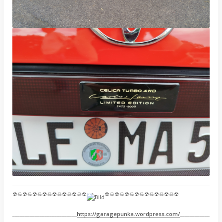
☢☠☢☠☢☠☢☠☢☠☢☠☢☠☢
☢☠☢☠☢☠☢☠☢☠☢☠☢☠☢
__________________________
https://garagepunka.wordpress.com/
____________