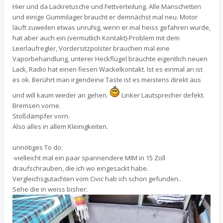
Hier und da Lackretusche und Fettverteilung. Alle Manschetten
und einige Gummilager braucht er demnächst mal neu. Motor
läuft zuweilen etwas unruhig, wenn er mal heiss gefahren wurde,
hat aber auch ein (vermutlich Kontakt)-Problem mit dem
Leerlaufregler, Vordersitzpolster brauchen mal eine
Vaporbehandlung, unterer Heckflügel bräuchte eigentlich neuen
Lack, Radio hat einen fiesen Wackelkontakt. Ist es einmal an ist
es ok. Berührt man irgendeine Taste ist es meistens direkt aus
und will kaum wieder an gehen.
Linker Lautsprecher defekt.
Bremsen vorne.
Stoßdämpfer vorn.
Also alles in allem Kleinigkeiten.
unnötiges To do:
-vielleicht mal ein paar spannendere MIM in 15 Zoll
draufschrauben, die ich wo eingesackt habe.
Vergleichsgutachten vom Civic hab ich schon gefunden..
Sehe die in weiss bisher: