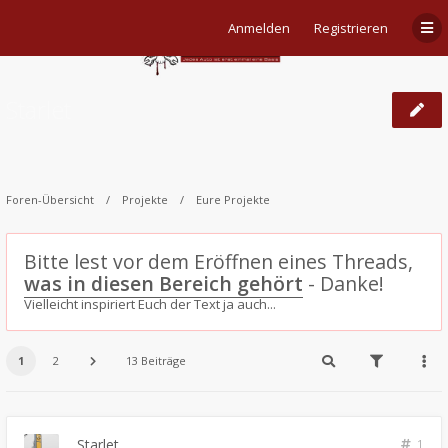
Anmelden
Registrieren
Starlet
Foren-Übersicht
Projekte
Eure Projekte
Bitte lest vor dem Eröffnen eines Threads,
was in diesen Bereich gehört
- Danke!
Vielleicht inspiriert Euch der Text ja auch...
1
2
13 Beiträge
Starlet
1