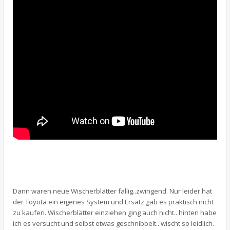
Dann waren neue Wischerblätter fällig..zwingend. Nur leider hat
der Toyota ein eigenes System und Ersatz gab es praktisch nicht
zu kaufen. Wischerblätter einziehen ging auch nicht.. hinten habe
ich es versucht und selbst etwas geschnibbelt.. wischt so leidlich.