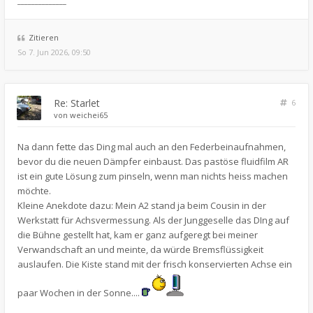
______________
Zitieren
So 7. Jun 2026, 09:50
Re: Starlet
6
von
weichei65
Na dann fette das Ding mal auch an den Federbeinaufnahmen,
bevor du die neuen Dämpfer einbaust. Das pastöse fluidfilm AR
ist ein gute Lösung zum pinseln, wenn man nichts heiss machen
möchte.
Kleine Anekdote dazu: Mein A2 stand ja beim Cousin in der
Werkstatt für Achsvermessung. Als der Junggeselle das DIng auf
die Bühne gestellt hat, kam er ganz aufgeregt bei meiner
Verwandschaft an und meinte, da würde Bremsflüssigkeit
auslaufen. Die Kiste stand mit der frisch konservierten Achse ein
paar Wochen in der Sonne....