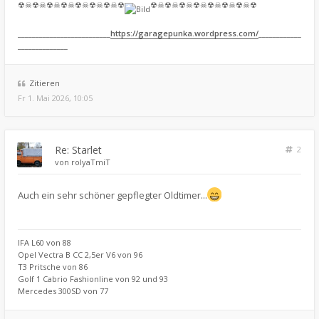
☢☠☢☠☢☠☢☠☢☠☢☠☢☠☢
☢☠☢☠☢☠☢☠☢☠☢☠☢☠☢
__________________________
https://garagepunka.wordpress.com/
____________
______________
Zitieren
Fr 1. Mai 2026, 10:05
Re: Starlet
2
von
rolyaTmiT
Auch ein sehr schöner gepflegter Oldtimer...
IFA L60 von 88
Opel Vectra B CC 2,5er V6 von 96
T3 Pritsche von 86
Golf 1 Cabrio Fashionline von 92 und 93
Mercedes 300SD von 77