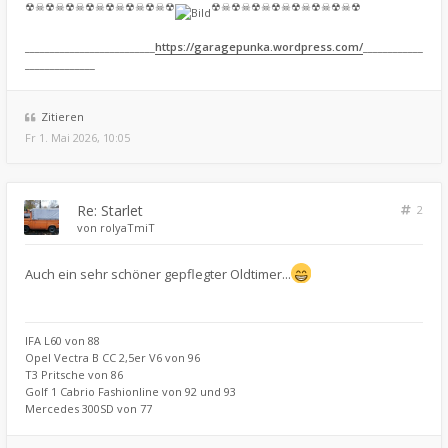
☢☠☢☠☢☠☢☠☢☠☢☠☢☠☢
☢☠☢☠☢☠☢☠☢☠☢☠☢☠☢
__________________________
https://garagepunka.wordpress.com/
____________
______________
Zitieren
Fr 1. Mai 2026, 10:05
Re: Starlet
2
von
rolyaTmiT
Auch ein sehr schöner gepflegter Oldtimer...
IFA L60 von 88
Opel Vectra B CC 2,5er V6 von 96
T3 Pritsche von 86
Golf 1 Cabrio Fashionline von 92 und 93
Mercedes 300SD von 77