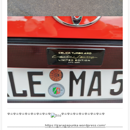
☢☠☢☠☢☠☢☠☢☠☢☠☢☠☢
☢☠☢☠☢☠☢☠☢☠☢☠☢☠☢
__________________________
https://garagepunka.wordpress.com/
____________