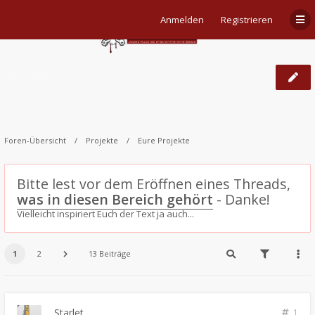
Anmelden
Registrieren
Starlet
Foren-Übersicht
Projekte
Eure Projekte
Bitte lest vor dem Eröffnen eines Threads,
was in diesen Bereich gehört
- Danke!
Vielleicht inspiriert Euch der Text ja auch...
1
2
13 Beiträge
Starlet
1