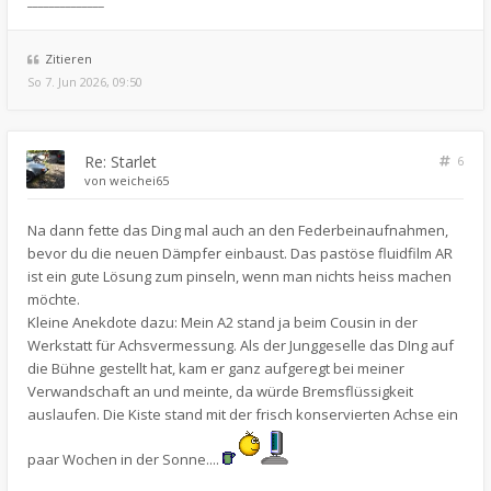
______________
Zitieren
So 7. Jun 2026, 09:50
Re: Starlet
6
von
weichei65
Na dann fette das Ding mal auch an den Federbeinaufnahmen,
bevor du die neuen Dämpfer einbaust. Das pastöse fluidfilm AR
ist ein gute Lösung zum pinseln, wenn man nichts heiss machen
möchte.
Kleine Anekdote dazu: Mein A2 stand ja beim Cousin in der
Werkstatt für Achsvermessung. Als der Junggeselle das DIng auf
die Bühne gestellt hat, kam er ganz aufgeregt bei meiner
Verwandschaft an und meinte, da würde Bremsflüssigkeit
auslaufen. Die Kiste stand mit der frisch konservierten Achse ein
paar Wochen in der Sonne....