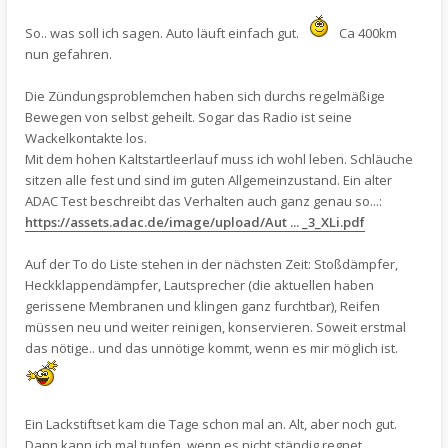
So.. was soll ich sagen. Auto läuft einfach gut.
Ca 400km
nun gefahren.
Die Zündungsproblemchen haben sich durchs regelmäßige
Bewegen von selbst geheilt. Sogar das Radio ist seine
Wackelkontakte los.
Mit dem hohen Kaltstartleerlauf muss ich wohl leben. Schläuche
sitzen alle fest und sind im guten Allgemeinzustand. Ein alter
ADAC Test beschreibt das Verhalten auch ganz genau so...:
https://assets.adac.de/image/upload/Aut ... _3_XLi.pdf
Auf der To do Liste stehen in der nächsten Zeit: Stoßdämpfer,
Heckklappendämpfer, Lautsprecher (die aktuellen haben
gerissene Membranen und klingen ganz furchtbar), Reifen
müssen neu und weiter reinigen, konservieren. Soweit erstmal
das nötige.. und das unnötige kommt, wenn es mir möglich ist.
Ein Lackstiftset kam die Tage schon mal an. Alt, aber noch gut.
Dann kann ich mal tupfen, wenn es nicht ständig regnet.