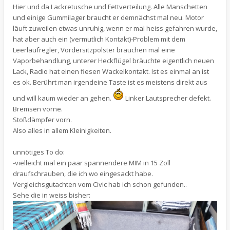
Hier und da Lackretusche und Fettverteilung. Alle Manschetten
und einige Gummilager braucht er demnächst mal neu. Motor
läuft zuweilen etwas unruhig, wenn er mal heiss gefahren wurde,
hat aber auch ein (vermutlich Kontakt)-Problem mit dem
Leerlaufregler, Vordersitzpolster brauchen mal eine
Vaporbehandlung, unterer Heckflügel bräuchte eigentlich neuen
Lack, Radio hat einen fiesen Wackelkontakt. Ist es einmal an ist
es ok. Berührt man irgendeine Taste ist es meistens direkt aus
und will kaum wieder an gehen.
Linker Lautsprecher defekt.
Bremsen vorne.
Stoßdämpfer vorn.
Also alles in allem Kleinigkeiten.
unnötiges To do:
-vielleicht mal ein paar spannendere MIM in 15 Zoll
draufschrauben, die ich wo eingesackt habe.
Vergleichsgutachten vom Civic hab ich schon gefunden..
Sehe die in weiss bisher: