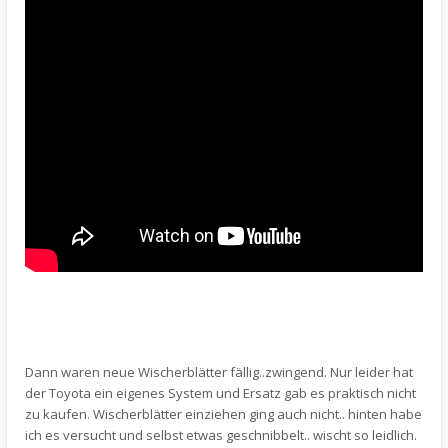
Dann waren neue Wischerblätter fällig..zwingend. Nur leider hat
der Toyota ein eigenes System und Ersatz gab es praktisch nicht
zu kaufen. Wischerblätter einziehen ging auch nicht.. hinten habe
ich es versucht und selbst etwas geschnibbelt.. wischt so leidlich.