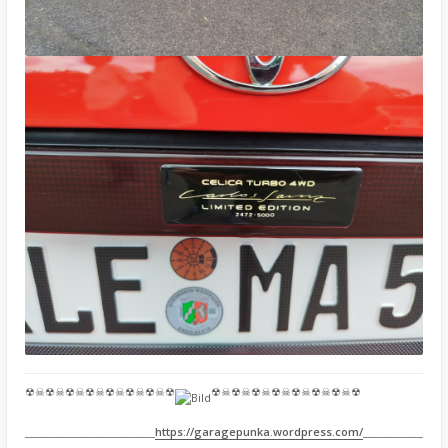
☢☠☢☠☢☠☢☠☢☠☢☠☢☠☢
☢☠☢☠☢☠☢☠☢☠☢☠☢☠☢
__________________________
https://garagepunka.wordpress.com/
____________