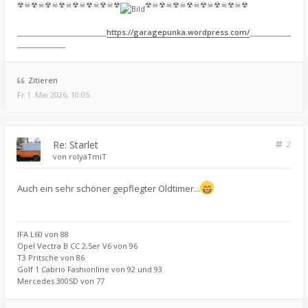
☢☠☢☠☢☠☢☠☢☠☢☠☢☠☢
☢☠☢☠☢☠☢☠☢☠☢☠☢☠☢
__________________________
https://garagepunka.wordpress.com/
____________
______________
Zitieren
Fr 1. Mai 2026, 10:05
Re: Starlet
2
von
rolyaTmiT
Auch ein sehr schöner gepflegter Oldtimer...
IFA L60 von 88
Opel Vectra B CC 2,5er V6 von 96
T3 Pritsche von 86
Golf 1 Cabrio Fashionline von 92 und 93
Mercedes 300SD von 77