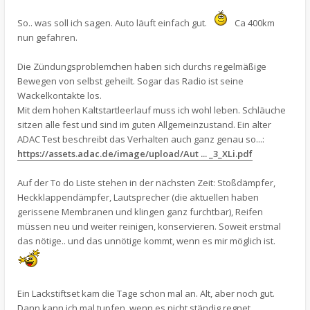
So.. was soll ich sagen. Auto läuft einfach gut.
Ca 400km
nun gefahren.
Die Zündungsproblemchen haben sich durchs regelmäßige
Bewegen von selbst geheilt. Sogar das Radio ist seine
Wackelkontakte los.
Mit dem hohen Kaltstartleerlauf muss ich wohl leben. Schläuche
sitzen alle fest und sind im guten Allgemeinzustand. Ein alter
ADAC Test beschreibt das Verhalten auch ganz genau so...:
https://assets.adac.de/image/upload/Aut ... _3_XLi.pdf
Auf der To do Liste stehen in der nächsten Zeit: Stoßdämpfer,
Heckklappendämpfer, Lautsprecher (die aktuellen haben
gerissene Membranen und klingen ganz furchtbar), Reifen
müssen neu und weiter reinigen, konservieren. Soweit erstmal
das nötige.. und das unnötige kommt, wenn es mir möglich ist.
Ein Lackstiftset kam die Tage schon mal an. Alt, aber noch gut.
Dann kann ich mal tupfen, wenn es nicht ständig regnet.