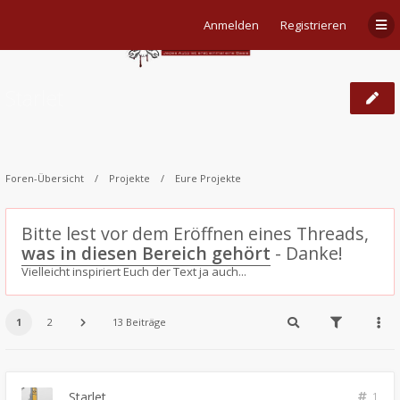
Anmelden
Registrieren
Starlet
Foren-Übersicht
Projekte
Eure Projekte
Bitte lest vor dem Eröffnen eines Threads,
was in diesen Bereich gehört
- Danke!
Vielleicht inspiriert Euch der Text ja auch...
1
2
13 Beiträge
Starlet
1