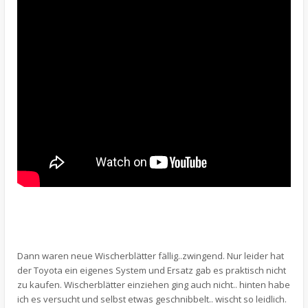
Dann waren neue Wischerblätter fällig..zwingend. Nur leider hat
der Toyota ein eigenes System und Ersatz gab es praktisch nicht
zu kaufen. Wischerblätter einziehen ging auch nicht.. hinten habe
ich es versucht und selbst etwas geschnibbelt.. wischt so leidlich.