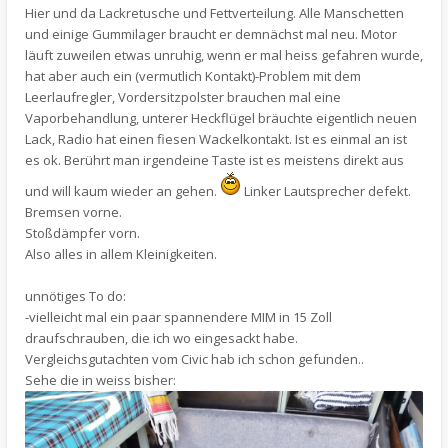
Hier und da Lackretusche und Fettverteilung. Alle Manschetten
und einige Gummilager braucht er demnächst mal neu. Motor
läuft zuweilen etwas unruhig, wenn er mal heiss gefahren wurde,
hat aber auch ein (vermutlich Kontakt)-Problem mit dem
Leerlaufregler, Vordersitzpolster brauchen mal eine
Vaporbehandlung, unterer Heckflügel bräuchte eigentlich neuen
Lack, Radio hat einen fiesen Wackelkontakt. Ist es einmal an ist
es ok. Berührt man irgendeine Taste ist es meistens direkt aus
und will kaum wieder an gehen.
Linker Lautsprecher defekt.
Bremsen vorne.
Stoßdämpfer vorn.
Also alles in allem Kleinigkeiten.
unnötiges To do:
-vielleicht mal ein paar spannendere MIM in 15 Zoll
draufschrauben, die ich wo eingesackt habe.
Vergleichsgutachten vom Civic hab ich schon gefunden..
Sehe die in weiss bisher: