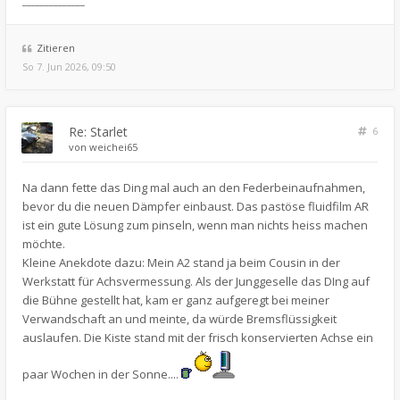
______________
Zitieren
So 7. Jun 2026, 09:50
Re: Starlet
6
von
weichei65
Na dann fette das Ding mal auch an den Federbeinaufnahmen,
bevor du die neuen Dämpfer einbaust. Das pastöse fluidfilm AR
ist ein gute Lösung zum pinseln, wenn man nichts heiss machen
möchte.
Kleine Anekdote dazu: Mein A2 stand ja beim Cousin in der
Werkstatt für Achsvermessung. Als der Junggeselle das DIng auf
die Bühne gestellt hat, kam er ganz aufgeregt bei meiner
Verwandschaft an und meinte, da würde Bremsflüssigkeit
auslaufen. Die Kiste stand mit der frisch konservierten Achse ein
paar Wochen in der Sonne....