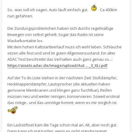
So.. was soll ich sagen. Auto läuft einfach gut.
Ca 400km
nun gefahren.
Die Zündungsproblemchen haben sich durchs regelmäßige
Bewegen von selbst geheilt. Sogar das Radio ist seine
Wackelkontakte los.
Mit dem hohen Kaltstartleerlauf muss ich wohl leben. Schläuche
sitzen alle fest und sind im guten Allgemeinzustand. Ein alter
ADAC Test beschreibt das Verhalten auch ganz genau so...:
https://assets.adac.de/image/upload/Aut ... _3_XLi.pdf
Auf der To do Liste stehen in der nächsten Zeit: Stoßdämpfer,
Heckklappendämpfer, Lautsprecher (die aktuellen haben
gerissene Membranen und klingen ganz furchtbar), Reifen
müssen neu und weiter reinigen, konservieren. Soweit erstmal
das nötige.. und das unnötige kommt, wenn es mir möglich ist.
Ein Lackstiftset kam die Tage schon mal an. Alt, aber noch gut.
Dann kann ich mal tupfen, wenn es nicht ständig regnet.