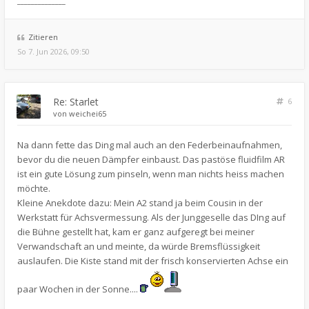
______________
Zitieren
So 7. Jun 2026, 09:50
Re: Starlet
6
von
weichei65
Na dann fette das Ding mal auch an den Federbeinaufnahmen,
bevor du die neuen Dämpfer einbaust. Das pastöse fluidfilm AR
ist ein gute Lösung zum pinseln, wenn man nichts heiss machen
möchte.
Kleine Anekdote dazu: Mein A2 stand ja beim Cousin in der
Werkstatt für Achsvermessung. Als der Junggeselle das DIng auf
die Bühne gestellt hat, kam er ganz aufgeregt bei meiner
Verwandschaft an und meinte, da würde Bremsflüssigkeit
auslaufen. Die Kiste stand mit der frisch konservierten Achse ein
paar Wochen in der Sonne....