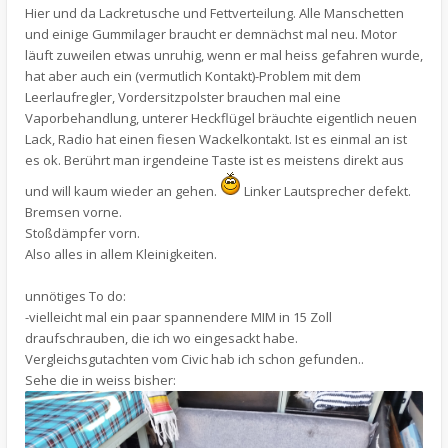
Hier und da Lackretusche und Fettverteilung. Alle Manschetten
und einige Gummilager braucht er demnächst mal neu. Motor
läuft zuweilen etwas unruhig, wenn er mal heiss gefahren wurde,
hat aber auch ein (vermutlich Kontakt)-Problem mit dem
Leerlaufregler, Vordersitzpolster brauchen mal eine
Vaporbehandlung, unterer Heckflügel bräuchte eigentlich neuen
Lack, Radio hat einen fiesen Wackelkontakt. Ist es einmal an ist
es ok. Berührt man irgendeine Taste ist es meistens direkt aus
und will kaum wieder an gehen.
Linker Lautsprecher defekt.
Bremsen vorne.
Stoßdämpfer vorn.
Also alles in allem Kleinigkeiten.
unnötiges To do:
-vielleicht mal ein paar spannendere MIM in 15 Zoll
draufschrauben, die ich wo eingesackt habe.
Vergleichsgutachten vom Civic hab ich schon gefunden..
Sehe die in weiss bisher: