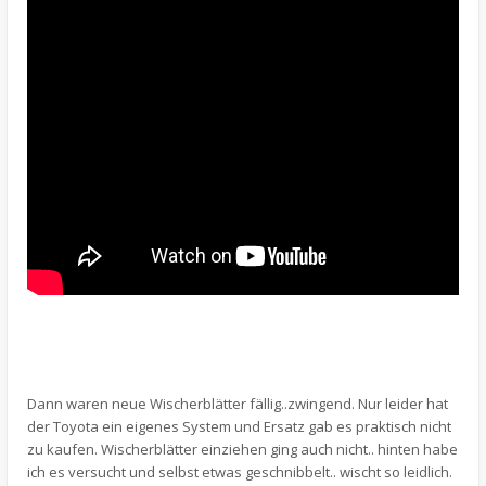
Dann waren neue Wischerblätter fällig..zwingend. Nur leider hat
der Toyota ein eigenes System und Ersatz gab es praktisch nicht
zu kaufen. Wischerblätter einziehen ging auch nicht.. hinten habe
ich es versucht und selbst etwas geschnibbelt.. wischt so leidlich.