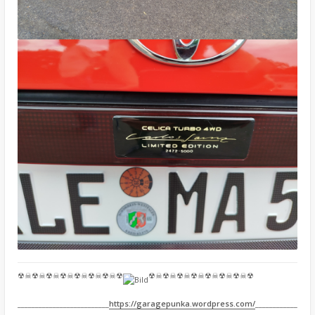
☢☠☢☠☢☠☢☠☢☠☢☠☢☠☢
☢☠☢☠☢☠☢☠☢☠☢☠☢☠☢
__________________________
https://garagepunka.wordpress.com/
____________