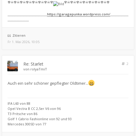
☢☠☢☠☢☠☢☠☢☠☢☠☢☠☢
☢☠☢☠☢☠☢☠☢☠☢☠☢☠☢
__________________________
https://garagepunka.wordpress.com/
____________
______________
Zitieren
Fr 1. Mai 2026, 10:05
Re: Starlet
2
von
rolyaTmiT
Auch ein sehr schöner gepflegter Oldtimer...
IFA L60 von 88
Opel Vectra B CC 2,5er V6 von 96
T3 Pritsche von 86
Golf 1 Cabrio Fashionline von 92 und 93
Mercedes 300SD von 77