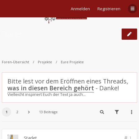
Anmelden
Registrieren
Starlet
Foren-Übersicht
Projekte
Eure Projekte
Bitte lest vor dem Eröffnen eines Threads,
was in diesen Bereich gehört
- Danke!
Vielleicht inspiriert Euch der Text ja auch...
1
2
13 Beiträge
Starlet
1