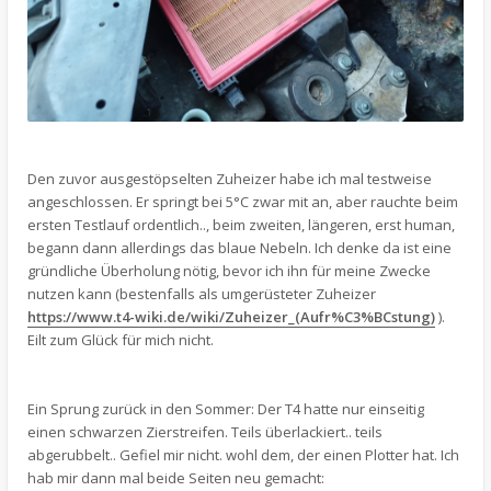
Den zuvor ausgestöpselten Zuheizer habe ich mal testweise
angeschlossen. Er springt bei 5°C zwar mit an, aber rauchte beim
ersten Testlauf ordentlich.., beim zweiten, längeren, erst human,
begann dann allerdings das blaue Nebeln. Ich denke da ist eine
gründliche Überholung nötig, bevor ich ihn für meine Zwecke
nutzen kann (bestenfalls als umgerüsteter Zuheizer
https://www.t4-wiki.de/wiki/Zuheizer_(Aufr%C3%BCstung)
).
Eilt zum Glück für mich nicht.
Ein Sprung zurück in den Sommer: Der T4 hatte nur einseitig
einen schwarzen Zierstreifen. Teils überlackiert.. teils
abgerubbelt.. Gefiel mir nicht. wohl dem, der einen Plotter hat. Ich
hab mir dann mal beide Seiten neu gemacht: