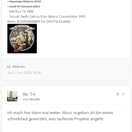
- Hyundai Matrix 2010
- Golf IV Variant 2001
- VW Bus T4 1998
- Suzuki Swift Cabrio/Geo Metro Convertible 1992
Mehr BOHRHAMMER für DEUTSCHLAND!
Zitieren
Sa 27. Dez 2025, 16:30
Re: T4
14
von
Alex86
Ich mach hier dann mal weiter. Muss zugeben ich bin etwas
schreibfaul geworden, was laufende Projekte angeht: