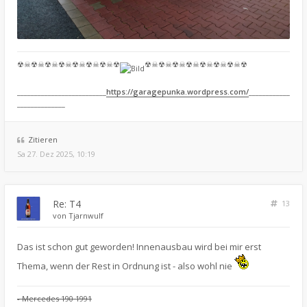
☢☠☢☠☢☠☢☠☢☠☢☠☢☠☢
☢☠☢☠☢☠☢☠☢☠☢☠☢☠☢
__________________________
https://garagepunka.wordpress.com/
____________
______________
Zitieren
Sa 27. Dez 2025, 10:19
Re: T4
13
von
Tjarnwulf
Das ist schon gut geworden! Innenausbau wird bei mir erst
Thema, wenn der Rest in Ordnung ist - also wohl nie
- Mercedes 190 1991