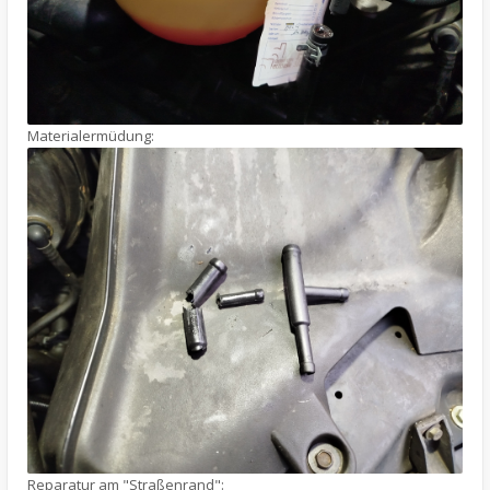
Materialermüdung:
Reparatur am "Straßenrand":