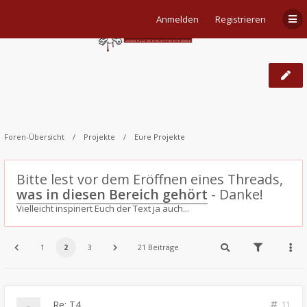
Anmelden
Registrieren
T4
Foren-Übersicht
Projekte
Eure Projekte
Bitte lest vor dem Eröffnen eines Threads,
was in diesen Bereich gehört
- Danke!
Vielleicht inspiriert Euch der Text ja auch...
1
2
3
21 Beiträge
Re: T4
11