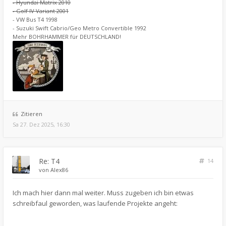
- Hyundai Matrix 2010
- Golf IV Variant 2001
- VW Bus T4 1998
- Suzuki Swift Cabrio/Geo Metro Convertible 1992
Mehr BOHRHAMMER für DEUTSCHLAND!
Zitieren
Sa 27. Dez 2025, 16:30
Re: T4
14
von
Alex86
Ich mach hier dann mal weiter. Muss zugeben ich bin etwas
schreibfaul geworden, was laufende Projekte angeht: