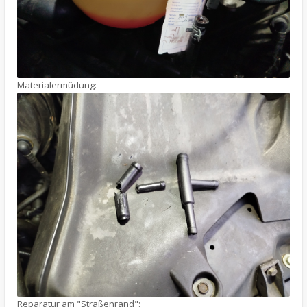
Materialermüdung:
Reparatur am "Straßenrand":