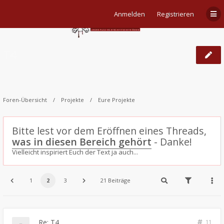
Anmelden
Registrieren
T4
Foren-Übersicht
Projekte
Eure Projekte
Bitte lest vor dem Eröffnen eines Threads,
was in diesen Bereich gehört
- Danke!
Vielleicht inspiriert Euch der Text ja auch...
1
2
3
21 Beiträge
Re: T4
11