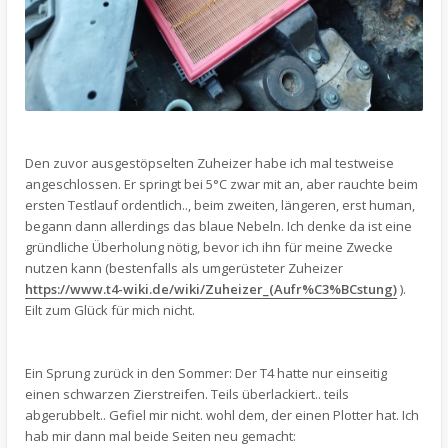
Den zuvor ausgestöpselten Zuheizer habe ich mal testweise
angeschlossen. Er springt bei 5°C zwar mit an, aber rauchte beim
ersten Testlauf ordentlich.., beim zweiten, längeren, erst human,
begann dann allerdings das blaue Nebeln. Ich denke da ist eine
gründliche Überholung nötig, bevor ich ihn für meine Zwecke
nutzen kann (bestenfalls als umgerüsteter Zuheizer
https://www.t4-wiki.de/wiki/Zuheizer_(Aufr%C3%BCstung)
).
Eilt zum Glück für mich nicht.
Ein Sprung zurück in den Sommer: Der T4 hatte nur einseitig
einen schwarzen Zierstreifen. Teils überlackiert.. teils
abgerubbelt.. Gefiel mir nicht. wohl dem, der einen Plotter hat. Ich
hab mir dann mal beide Seiten neu gemacht: