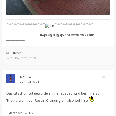
☢☠☢☠☢☠☢☠☢☠☢☠☢☠☢
☢☠☢☠☢☠☢☠☢☠☢☠☢☠☢
__________________________
https://garagepunka.wordpress.com/
____________
______________
Zitieren
Sa 27. Dez 2025, 10:19
Re: T4
13
von
Tjarnwulf
Das ist schon gut geworden! Innenausbau wird bei mir erst
Thema, wenn der Rest in Ordnung ist - also wohl nie
- Mercedes 190 1991