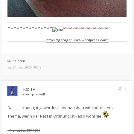
☢☠☢☠☢☠☢☠☢☠☢☠☢☠☢
☢☠☢☠☢☠☢☠☢☠☢☠☢☠☢
__________________________
https://garagepunka.wordpress.com/
____________
______________
Zitieren
Sa 27. Dez 2025, 10:19
Re: T4
13
von
Tjarnwulf
Das ist schon gut geworden! Innenausbau wird bei mir erst
Thema, wenn der Rest in Ordnung ist - also wohl nie
- Mercedes 190 1991