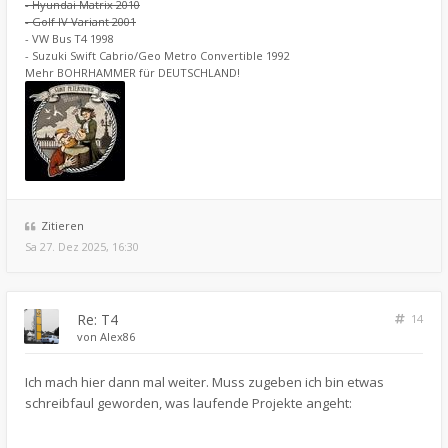
- Hyundai Matrix 2010
- Golf IV Variant 2001
- VW Bus T4 1998
- Suzuki Swift Cabrio/Geo Metro Convertible 1992
Mehr BOHRHAMMER für DEUTSCHLAND!
Zitieren
Sa 27. Dez 2025, 16:30
Re: T4
14
von
Alex86
Ich mach hier dann mal weiter. Muss zugeben ich bin etwas
schreibfaul geworden, was laufende Projekte angeht: