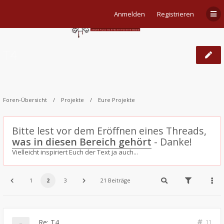
Anmelden
Registrieren
T4
Foren-Übersicht
Projekte
Eure Projekte
Bitte lest vor dem Eröffnen eines Threads,
was in diesen Bereich gehört
- Danke!
Vielleicht inspiriert Euch der Text ja auch...
1
2
3
21 Beiträge
Re: T4
11