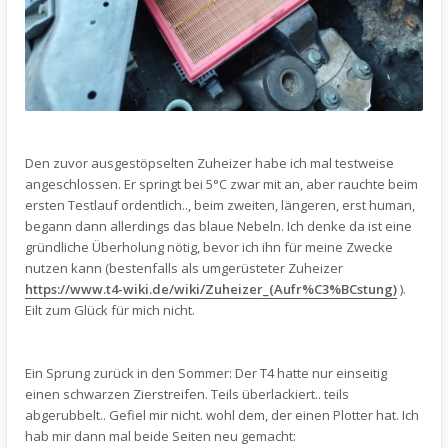
Den zuvor ausgestöpselten Zuheizer habe ich mal testweise
angeschlossen. Er springt bei 5°C zwar mit an, aber rauchte beim
ersten Testlauf ordentlich.., beim zweiten, längeren, erst human,
begann dann allerdings das blaue Nebeln. Ich denke da ist eine
gründliche Überholung nötig, bevor ich ihn für meine Zwecke
nutzen kann (bestenfalls als umgerüsteter Zuheizer
https://www.t4-wiki.de/wiki/Zuheizer_(Aufr%C3%BCstung)
).
Eilt zum Glück für mich nicht.
Ein Sprung zurück in den Sommer: Der T4 hatte nur einseitig
einen schwarzen Zierstreifen. Teils überlackiert.. teils
abgerubbelt.. Gefiel mir nicht. wohl dem, der einen Plotter hat. Ich
hab mir dann mal beide Seiten neu gemacht: