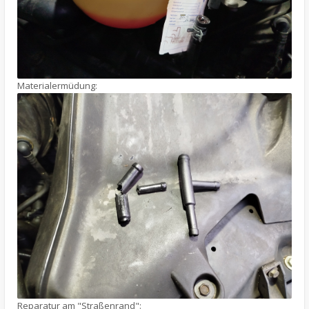
Materialermüdung:
Reparatur am "Straßenrand":