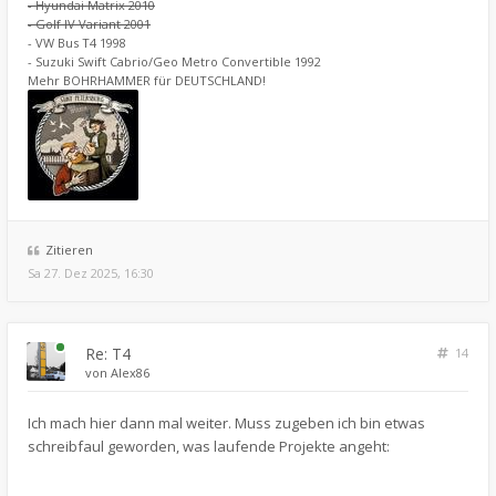
- Hyundai Matrix 2010
- Golf IV Variant 2001
- VW Bus T4 1998
- Suzuki Swift Cabrio/Geo Metro Convertible 1992
Mehr BOHRHAMMER für DEUTSCHLAND!
Zitieren
Sa 27. Dez 2025, 16:30
Re: T4
14
von
Alex86
Ich mach hier dann mal weiter. Muss zugeben ich bin etwas
schreibfaul geworden, was laufende Projekte angeht: