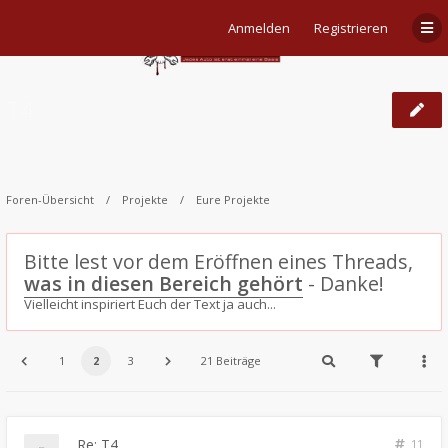
Anmelden
Registrieren
T4
Foren-Übersicht
Projekte
Eure Projekte
Bitte lest vor dem Eröffnen eines Threads,
was in diesen Bereich gehört
- Danke!
Vielleicht inspiriert Euch der Text ja auch...
1
2
3
21 Beiträge
Re: T4
11