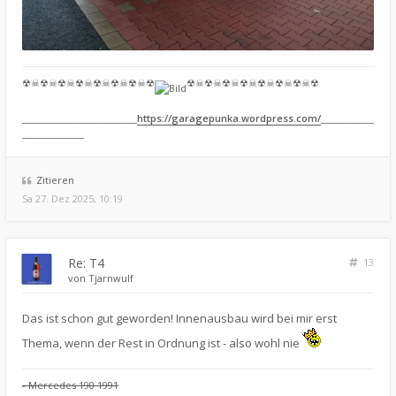
☢☠☢☠☢☠☢☠☢☠☢☠☢☠☢
☢☠☢☠☢☠☢☠☢☠☢☠☢☠☢
__________________________
https://garagepunka.wordpress.com/
____________
______________
Zitieren
Sa 27. Dez 2025, 10:19
Re: T4
13
von
Tjarnwulf
Das ist schon gut geworden! Innenausbau wird bei mir erst
Thema, wenn der Rest in Ordnung ist - also wohl nie
- Mercedes 190 1991