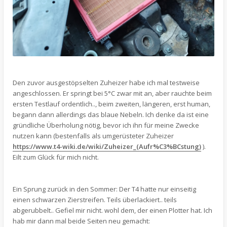
Den zuvor ausgestöpselten Zuheizer habe ich mal testweise
angeschlossen. Er springt bei 5°C zwar mit an, aber rauchte beim
ersten Testlauf ordentlich.., beim zweiten, längeren, erst human,
begann dann allerdings das blaue Nebeln. Ich denke da ist eine
gründliche Überholung nötig, bevor ich ihn für meine Zwecke
nutzen kann (bestenfalls als umgerüsteter Zuheizer
https://www.t4-wiki.de/wiki/Zuheizer_(Aufr%C3%BCstung)
).
Eilt zum Glück für mich nicht.
Ein Sprung zurück in den Sommer: Der T4 hatte nur einseitig
einen schwarzen Zierstreifen. Teils überlackiert.. teils
abgerubbelt.. Gefiel mir nicht. wohl dem, der einen Plotter hat. Ich
hab mir dann mal beide Seiten neu gemacht: