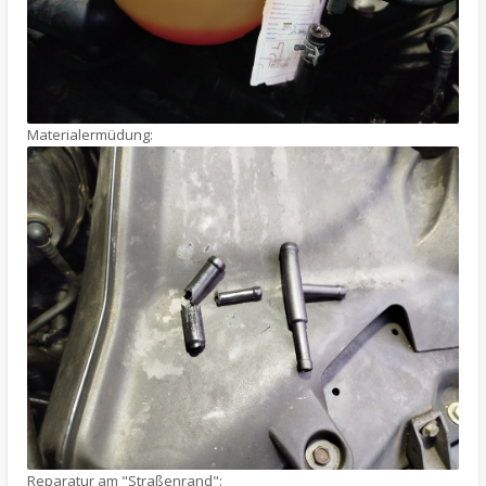
Materialermüdung:
Reparatur am "Straßenrand":