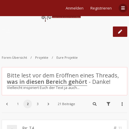
Anmelden
Registrieren
T4
Foren-Übersicht
Projekte
Eure Projekte
Bitte lest vor dem Eröffnen eines Threads,
was in diesen Bereich gehört
- Danke!
Vielleicht inspiriert Euch der Text ja auch...
1
2
3
21 Beiträge
Re: T4
11