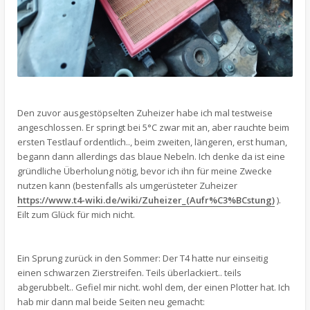
Den zuvor ausgestöpselten Zuheizer habe ich mal testweise
angeschlossen. Er springt bei 5°C zwar mit an, aber rauchte beim
ersten Testlauf ordentlich.., beim zweiten, längeren, erst human,
begann dann allerdings das blaue Nebeln. Ich denke da ist eine
gründliche Überholung nötig, bevor ich ihn für meine Zwecke
nutzen kann (bestenfalls als umgerüsteter Zuheizer
https://www.t4-wiki.de/wiki/Zuheizer_(Aufr%C3%BCstung)
).
Eilt zum Glück für mich nicht.
Ein Sprung zurück in den Sommer: Der T4 hatte nur einseitig
einen schwarzen Zierstreifen. Teils überlackiert.. teils
abgerubbelt.. Gefiel mir nicht. wohl dem, der einen Plotter hat. Ich
hab mir dann mal beide Seiten neu gemacht: