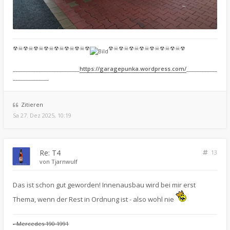
☢☠☢☠☢☠☢☠☢☠☢☠☢☠☢
☢☠☢☠☢☠☢☠☢☠☢☠☢☠☢
__________________________
https://garagepunka.wordpress.com/
____________
______________
Zitieren
Sa 27. Dez 2025, 10:19
Re: T4
13
von
Tjarnwulf
Das ist schon gut geworden! Innenausbau wird bei mir erst
Thema, wenn der Rest in Ordnung ist - also wohl nie
- Mercedes 190 1991