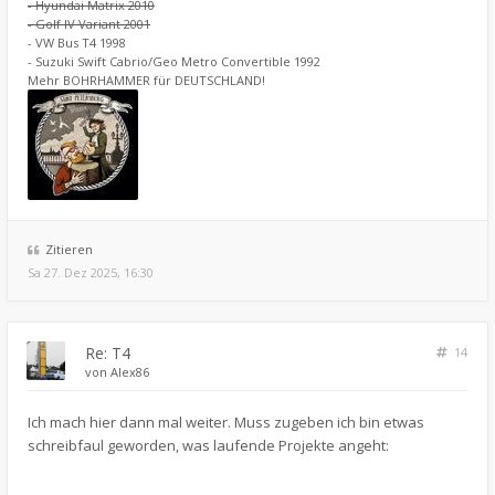
- Hyundai Matrix 2010
- Golf IV Variant 2001
- VW Bus T4 1998
- Suzuki Swift Cabrio/Geo Metro Convertible 1992
Mehr BOHRHAMMER für DEUTSCHLAND!
Zitieren
Sa 27. Dez 2025, 16:30
Re: T4
14
von
Alex86
Ich mach hier dann mal weiter. Muss zugeben ich bin etwas
schreibfaul geworden, was laufende Projekte angeht: