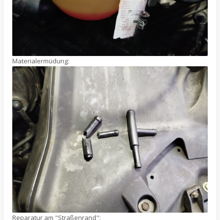
Materialermüdung:
Reparatur am "Straßenrand":