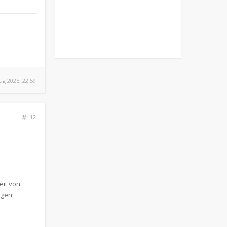
ug 2025, 22:59
12
eit von
igen