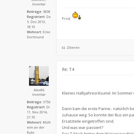
Inventar
Beiträge:
5838
Registriert:
Do
Prost
5. Dez 2013,
18:19
Wohnort:
Ecke
Dortmund
Zitieren
Re: T4
Alex86
Kleines Halbjahresrésumé: Im Sommer 
Inventar
Beiträge:
3756
Registriert:
Di
Dann kam die erste Panne.. natürlich b
11. Nov 2014,
zuhause weg. So konnte der Bus ein paar
21:10
Ersatzteile eingetroffen sind.
Wohnort:
Mülh
Und was war passiert?
eim an der
Ruhr
Das T-Stück hinter dem Wasserausgleic