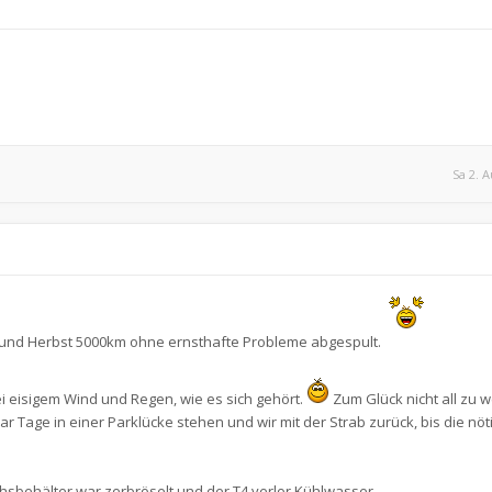
Sa 2. A
und Herbst 5000km ohne ernsthafte Probleme abgespult.
ei eisigem Wind und Regen, wie es sich gehört.
Zum Glück nicht all zu w
 Tage in einer Parklücke stehen und wir mit der Strab zurück, bis die nöt
hsbehälter war zerbröselt und der T4 verlor Kühlwasser.