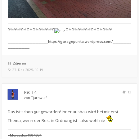
☢☠☢☠☢☠☢☠☢☠☢☠☢☠☢
☢☠☢☠☢☠☢☠☢☠☢☠☢☠☢
__________________________
https://garagepunka.wordpress.com/
____________
______________
Zitieren
Sa 27. Dez 2025, 10:19
Re: T4
13
von
Tjarnwulf
Das ist schon gut geworden! Innenausbau wird bei mir erst
Thema, wenn der Rest in Ordnung ist - also wohl nie
- Mercedes 190 1991