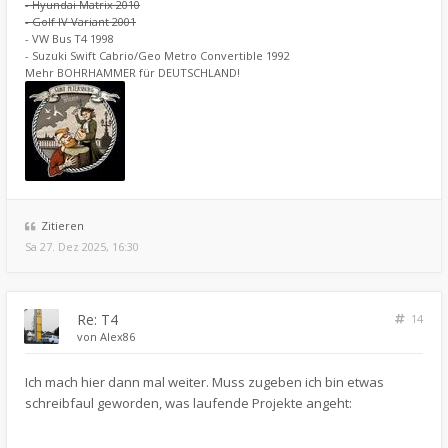
- Hyundai Matrix 2010
- Golf IV Variant 2001
- VW Bus T4 1998
- Suzuki Swift Cabrio/Geo Metro Convertible 1992
Mehr BOHRHAMMER für DEUTSCHLAND!
Zitieren
Sa 27. Dez 2025, 16:30
Re: T4
14
von
Alex86
Ich mach hier dann mal weiter. Muss zugeben ich bin etwas
schreibfaul geworden, was laufende Projekte angeht: