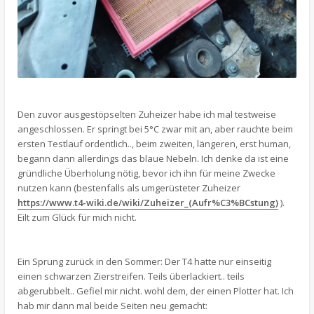
Den zuvor ausgestöpselten Zuheizer habe ich mal testweise
angeschlossen. Er springt bei 5°C zwar mit an, aber rauchte beim
ersten Testlauf ordentlich.., beim zweiten, längeren, erst human,
begann dann allerdings das blaue Nebeln. Ich denke da ist eine
gründliche Überholung nötig, bevor ich ihn für meine Zwecke
nutzen kann (bestenfalls als umgerüsteter Zuheizer
https://www.t4-wiki.de/wiki/Zuheizer_(Aufr%C3%BCstung)
).
Eilt zum Glück für mich nicht.
Ein Sprung zurück in den Sommer: Der T4 hatte nur einseitig
einen schwarzen Zierstreifen. Teils überlackiert.. teils
abgerubbelt.. Gefiel mir nicht. wohl dem, der einen Plotter hat. Ich
hab mir dann mal beide Seiten neu gemacht: