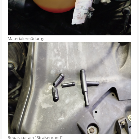
Materialermüdung:
Reparatur am "Straßenrand":