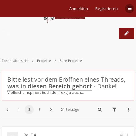
Anmelden
Registrieren
T4
Foren-Übersicht
Projekte
Eure Projekte
Bitte lest vor dem Eröffnen eines Threads,
was in diesen Bereich gehört
- Danke!
Vielleicht inspiriert Euch der Text ja auch...
1
2
3
21 Beiträge
Re: T4
11