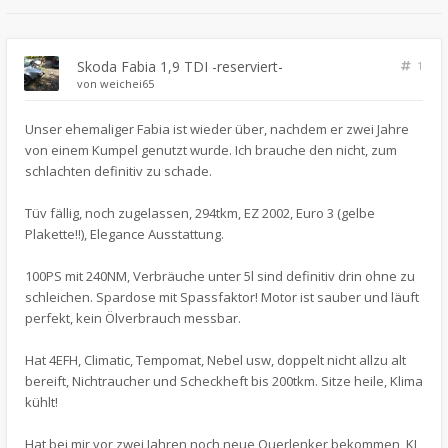
Skoda Fabia 1,9 TDI -reserviert-
1
von
weichei65
Unser ehemaliger Fabia ist wieder über, nachdem er zwei Jahre
von einem Kumpel genutzt wurde. Ich brauche den nicht, zum
schlachten definitiv zu schade.
Tüv fällig, noch zugelassen, 294tkm, EZ 2002, Euro 3 (gelbe
Plakette!!), Elegance Ausstattung.
100PS mit 240NM, Verbräuche unter 5l sind definitiv drin ohne zu
schleichen. Spardose mit Spassfaktor! Motor ist sauber und läuft
perfekt, kein Ölverbrauch messbar.
Hat 4EFH, Climatic, Tempomat, Nebel usw, doppelt nicht allzu alt
bereift, Nichtraucher und Scheckheft bis 200tkm. Sitze heile, Klima
kühlt!
Hat bei mir vor zwei Jahren noch neue Querlenker bekommen, KI