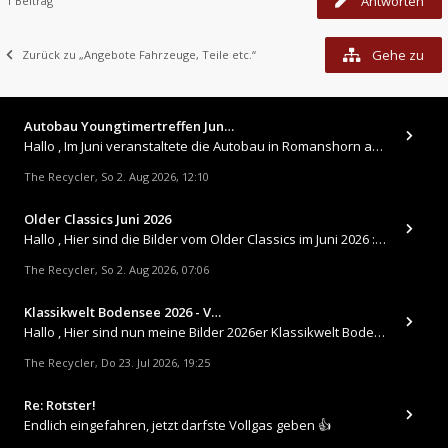
Antworten
1 Beitrag
Gehe zu
Zurück zu „Angebote Fahrzeuge, Teile etc.“
Autobau Youngtimertreffen Jun…
Hallo , Im Juni veranstaltete die Autobau in Romanshorn auf ihrem Gelände ein kleines Youngtimertreffen : https://up.
The Recycler
So 2. Aug 2026, 12:10
,
Older Classics Juni 2026
​Hallo , Hier sind die Bilder vom Older Classics im Juni 2026 : https://up.picr.de/51155940wd.jpg https://up.pic
The Recycler
So 2. Aug 2026, 07:06
,
Klassikwelt Bodensee 2026 - V…
Hallo , Hier sind nun meine Bilder 2026er Klassikwelt Bodensee 😀 https://up.picr.de/51125547rb.jpg https://up.pi
The Recycler
Do 23. Jul 2026, 19:25
,
Re: Rotster!
Endlich eingefahren, jetzt darfste Vollgas geben 👍