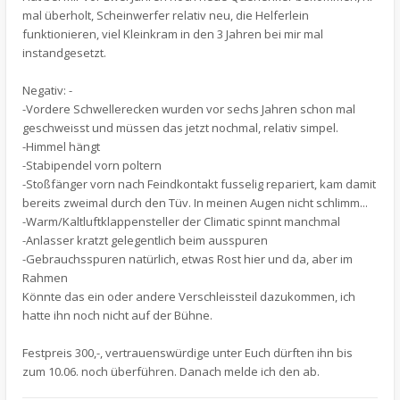
mal überholt, Scheinwerfer relativ neu, die Helferlein
funktionieren, viel Kleinkram in den 3 Jahren bei mir mal
instandgesetzt.
Negativ: -
-Vordere Schwellerecken wurden vor sechs Jahren schon mal
geschweisst und müssen das jetzt nochmal, relativ simpel.
-Himmel hängt
-Stabipendel vorn poltern
-Stoßfänger vorn nach Feindkontakt fusselig repariert, kam damit
bereits zweimal durch den Tüv. In meinen Augen nicht schlimm...
-Warm/Kaltluftklappensteller der Climatic spinnt manchmal
-Anlasser kratzt gelegentlich beim ausspuren
-Gebrauchsspuren natürlich, etwas Rost hier und da, aber im
Rahmen
Könnte das ein oder andere Verschleissteil dazukommen, ich
hatte ihn noch nicht auf der Bühne.
Festpreis 300,-, vertrauenswürdige unter Euch dürften ihn bis
zum 10.06. noch überführen. Danach melde ich den ab.