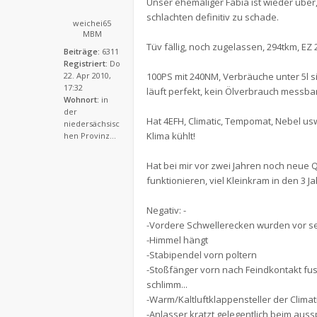
Unser ehemaliger Fabia ist wieder über
schlachten definitiv zu schade.
weichei65
MBM
Tüv fällig, noch zugelassen, 294tkm, EZ 2
Beiträge:
6311
Registriert:
Do
22. Apr 2010,
100PS mit 240NM, Verbräuche unter 5l si
17:32
läuft perfekt, kein Ölverbrauch messbar
Wohnort:
in
der
Hat 4EFH, Climatic, Tempomat, Nebel usw,
niedersächsisc
Klima kühlt!
hen Provinz...
Hat bei mir vor zwei Jahren noch neue Q
funktionieren, viel Kleinkram in den 3 J
Negativ: -
-Vordere Schwellerecken wurden vor se
-Himmel hängt
-Stabipendel vorn poltern
-Stoßfänger vorn nach Feindkontakt fus
schlimm...
-Warm/Kaltluftklappensteller der Clima
-Anlasser kratzt gelegentlich beim aus