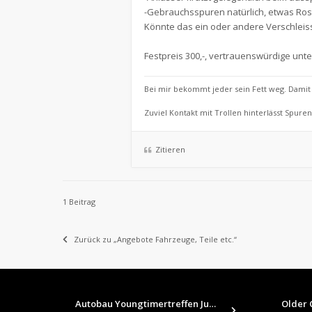
-Gebrauchsspuren natürlich, etwas Ros
Könnte das ein oder andere Verschleiss
Festpreis 300,-, vertrauenswürdige unt
Bei mir bekommt jeder sein Fett weg. Damit d
Zuviel Kontakt mit Trollen hinterlässt Spuren
Zitieren
1 Beitrag
Zurück zu „Angebote Fahrzeuge, Teile etc.“
Autobau Youngtimertreffen Jun…
Older C