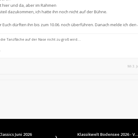
t hier und da, aber im Rahmen
teil dazukommen, ich hatte ihn noch nicht auf der Bühne.
er Euch dürften ihn bis zum 10.06. noch überführen. Danach melde ich den 
ie Tanzfläche auf der Nase nicht zu groß wird....
.
Mi 3. 
lassics Juni 2026
Klassikwelt Bodensee 2026 - V…