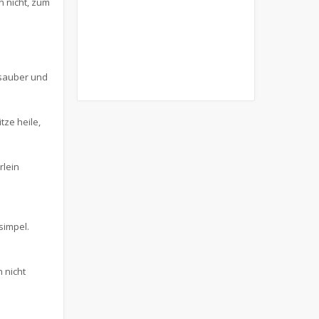
n nicht, zum
 sauber und
tze heile,
rlein
simpel.
 nicht