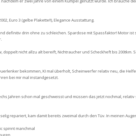
, nachdem er zwei Jahre von einem Kumpel genutzt wurde. Ich brauche de
002, Euro 3 (gelbe Plakette!!), Elegance Ausstattung.
nd definitiv drin ohne zu schleichen. Spardose mit Spassfaktor! Motor ist
.
 doppelt nicht allzu alt bereift, Nichtraucher und Scheckheft bis 200tkm. Si
uerlenker bekommen, KI mal überholt, Scheinwerfer relativ neu, die Helfe
ahren bei mir mal instandgesetzt.
chs Jahren schon mal geschweisst und müssen das jetzt nochmal, relativ 
selig repariert, kam damit bereits zweimal durch den Tüv. In meinen Augen
tic spinnt manchmal
spuren