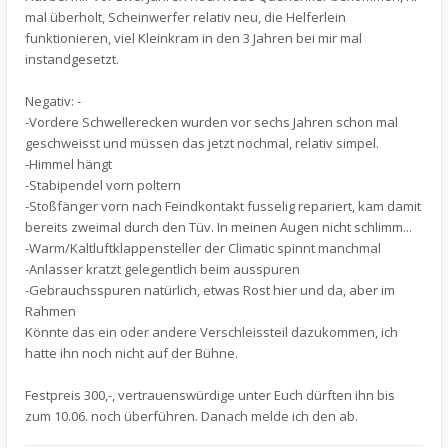
mal überholt, Scheinwerfer relativ neu, die Helferlein
funktionieren, viel Kleinkram in den 3 Jahren bei mir mal
instandgesetzt.
Negativ: -
-Vordere Schwellerecken wurden vor sechs Jahren schon mal
geschweisst und müssen das jetzt nochmal, relativ simpel.
-Himmel hängt
-Stabipendel vorn poltern
-Stoßfänger vorn nach Feindkontakt fusselig repariert, kam damit
bereits zweimal durch den Tüv. In meinen Augen nicht schlimm...
-Warm/Kaltluftklappensteller der Climatic spinnt manchmal
-Anlasser kratzt gelegentlich beim ausspuren
-Gebrauchsspuren natürlich, etwas Rost hier und da, aber im
Rahmen
Könnte das ein oder andere Verschleissteil dazukommen, ich
hatte ihn noch nicht auf der Bühne.
Festpreis 300,-, vertrauenswürdige unter Euch dürften ihn bis
zum 10.06. noch überführen. Danach melde ich den ab.