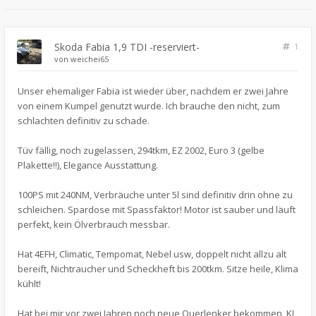
Skoda Fabia 1,9 TDI -reserviert-
1
von
weichei65
Unser ehemaliger Fabia ist wieder über, nachdem er zwei Jahre
von einem Kumpel genutzt wurde. Ich brauche den nicht, zum
schlachten definitiv zu schade.
Tüv fällig, noch zugelassen, 294tkm, EZ 2002, Euro 3 (gelbe
Plakette!!), Elegance Ausstattung.
100PS mit 240NM, Verbräuche unter 5l sind definitiv drin ohne zu
schleichen. Spardose mit Spassfaktor! Motor ist sauber und läuft
perfekt, kein Ölverbrauch messbar.
Hat 4EFH, Climatic, Tempomat, Nebel usw, doppelt nicht allzu alt
bereift, Nichtraucher und Scheckheft bis 200tkm. Sitze heile, Klima
kühlt!
Hat bei mir vor zwei Jahren noch neue Querlenker bekommen, KI