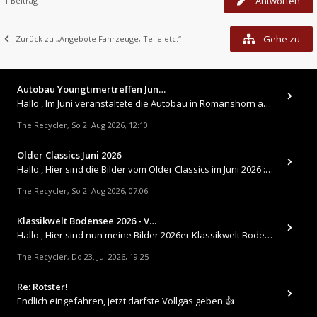
Antworten
1 Beitrag
Gehe zu
Zurück zu „Angebote Fahrzeuge, Teile etc.“
Autobau Youngtimertreffen Jun…
Hallo , Im Juni veranstaltete die Autobau in Romanshorn auf ihrem Gelände ein kleines Youngtimertreffen : https://up.
The Recycler
So 2. Aug 2026, 12:10
,
Older Classics Juni 2026
​Hallo , Hier sind die Bilder vom Older Classics im Juni 2026 : https://up.picr.de/51155940wd.jpg https://up.pic
The Recycler
So 2. Aug 2026, 07:06
,
Klassikwelt Bodensee 2026 - V…
Hallo , Hier sind nun meine Bilder 2026er Klassikwelt Bodensee 😀 https://up.picr.de/51125547rb.jpg https://up.pi
The Recycler
Do 23. Jul 2026, 19:25
,
Re: Rotster!
Endlich eingefahren, jetzt darfste Vollgas geben 👍