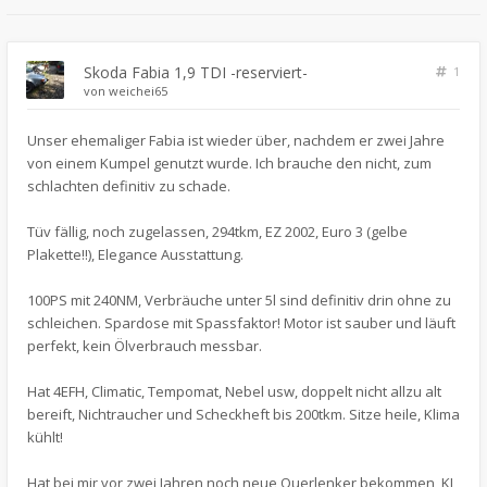
Skoda Fabia 1,9 TDI -reserviert-
1
von
weichei65
Unser ehemaliger Fabia ist wieder über, nachdem er zwei Jahre
von einem Kumpel genutzt wurde. Ich brauche den nicht, zum
schlachten definitiv zu schade.
Tüv fällig, noch zugelassen, 294tkm, EZ 2002, Euro 3 (gelbe
Plakette!!), Elegance Ausstattung.
100PS mit 240NM, Verbräuche unter 5l sind definitiv drin ohne zu
schleichen. Spardose mit Spassfaktor! Motor ist sauber und läuft
perfekt, kein Ölverbrauch messbar.
Hat 4EFH, Climatic, Tempomat, Nebel usw, doppelt nicht allzu alt
bereift, Nichtraucher und Scheckheft bis 200tkm. Sitze heile, Klima
kühlt!
Hat bei mir vor zwei Jahren noch neue Querlenker bekommen, KI