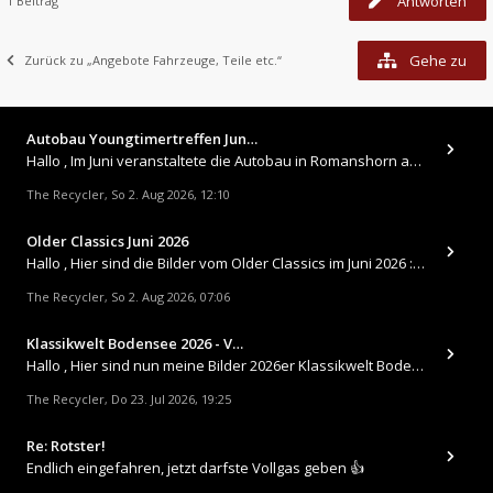
Antworten
1 Beitrag
Gehe zu
Zurück zu „Angebote Fahrzeuge, Teile etc.“
Autobau Youngtimertreffen Jun…
Hallo , Im Juni veranstaltete die Autobau in Romanshorn auf ihrem Gelände ein kleines Youngtimertreffen : https://up.
The Recycler
So 2. Aug 2026, 12:10
,
Older Classics Juni 2026
​Hallo , Hier sind die Bilder vom Older Classics im Juni 2026 : https://up.picr.de/51155940wd.jpg https://up.pic
The Recycler
So 2. Aug 2026, 07:06
,
Klassikwelt Bodensee 2026 - V…
Hallo , Hier sind nun meine Bilder 2026er Klassikwelt Bodensee 😀 https://up.picr.de/51125547rb.jpg https://up.pi
The Recycler
Do 23. Jul 2026, 19:25
,
Re: Rotster!
Endlich eingefahren, jetzt darfste Vollgas geben 👍