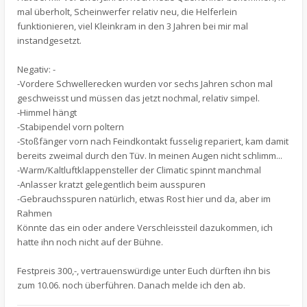
mal überholt, Scheinwerfer relativ neu, die Helferlein
funktionieren, viel Kleinkram in den 3 Jahren bei mir mal
instandgesetzt.
Negativ: -
-Vordere Schwellerecken wurden vor sechs Jahren schon mal
geschweisst und müssen das jetzt nochmal, relativ simpel.
-Himmel hängt
-Stabipendel vorn poltern
-Stoßfänger vorn nach Feindkontakt fusselig repariert, kam damit
bereits zweimal durch den Tüv. In meinen Augen nicht schlimm...
-Warm/Kaltluftklappensteller der Climatic spinnt manchmal
-Anlasser kratzt gelegentlich beim ausspuren
-Gebrauchsspuren natürlich, etwas Rost hier und da, aber im
Rahmen
Könnte das ein oder andere Verschleissteil dazukommen, ich
hatte ihn noch nicht auf der Bühne.
Festpreis 300,-, vertrauenswürdige unter Euch dürften ihn bis
zum 10.06. noch überführen. Danach melde ich den ab.