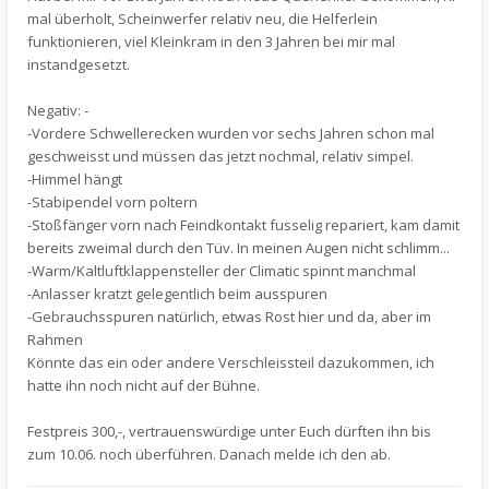
mal überholt, Scheinwerfer relativ neu, die Helferlein
funktionieren, viel Kleinkram in den 3 Jahren bei mir mal
instandgesetzt.
Negativ: -
-Vordere Schwellerecken wurden vor sechs Jahren schon mal
geschweisst und müssen das jetzt nochmal, relativ simpel.
-Himmel hängt
-Stabipendel vorn poltern
-Stoßfänger vorn nach Feindkontakt fusselig repariert, kam damit
bereits zweimal durch den Tüv. In meinen Augen nicht schlimm...
-Warm/Kaltluftklappensteller der Climatic spinnt manchmal
-Anlasser kratzt gelegentlich beim ausspuren
-Gebrauchsspuren natürlich, etwas Rost hier und da, aber im
Rahmen
Könnte das ein oder andere Verschleissteil dazukommen, ich
hatte ihn noch nicht auf der Bühne.
Festpreis 300,-, vertrauenswürdige unter Euch dürften ihn bis
zum 10.06. noch überführen. Danach melde ich den ab.