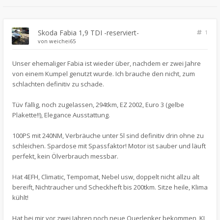
Skoda Fabia 1,9 TDI -reserviert-
1
von
weichei65
Unser ehemaliger Fabia ist wieder über, nachdem er zwei Jahre
von einem Kumpel genutzt wurde. Ich brauche den nicht, zum
schlachten definitiv zu schade.
Tüv fällig, noch zugelassen, 294tkm, EZ 2002, Euro 3 (gelbe
Plakette!!), Elegance Ausstattung.
100PS mit 240NM, Verbräuche unter 5l sind definitiv drin ohne zu
schleichen. Spardose mit Spassfaktor! Motor ist sauber und läuft
perfekt, kein Ölverbrauch messbar.
Hat 4EFH, Climatic, Tempomat, Nebel usw, doppelt nicht allzu alt
bereift, Nichtraucher und Scheckheft bis 200tkm. Sitze heile, Klima
kühlt!
Hat bei mir vor zwei Jahren noch neue Querlenker bekommen, KI