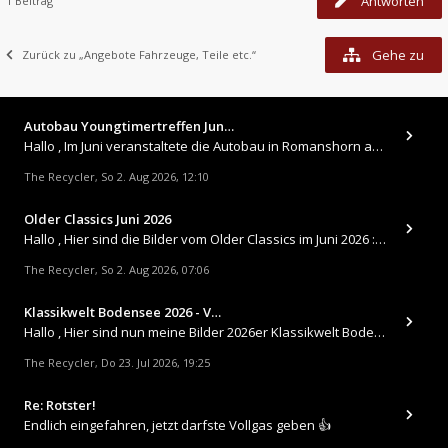
Antworten
1 Beitrag
Gehe zu
Zurück zu „Angebote Fahrzeuge, Teile etc.“
Autobau Youngtimertreffen Jun…
Hallo , Im Juni veranstaltete die Autobau in Romanshorn auf ihrem Gelände ein kleines Youngtimertreffen : https://up.
The Recycler
So 2. Aug 2026, 12:10
,
Older Classics Juni 2026
​Hallo , Hier sind die Bilder vom Older Classics im Juni 2026 : https://up.picr.de/51155940wd.jpg https://up.pic
The Recycler
So 2. Aug 2026, 07:06
,
Klassikwelt Bodensee 2026 - V…
Hallo , Hier sind nun meine Bilder 2026er Klassikwelt Bodensee 😀 https://up.picr.de/51125547rb.jpg https://up.pi
The Recycler
Do 23. Jul 2026, 19:25
,
Re: Rotster!
Endlich eingefahren, jetzt darfste Vollgas geben 👍