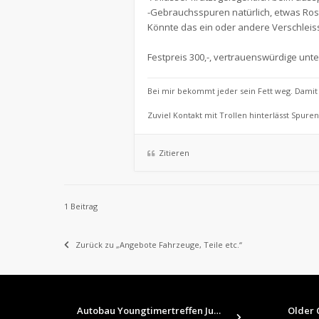
-Gebrauchsspuren natürlich, etwas Ros
Könnte das ein oder andere Verschleiss
Festpreis 300,-, vertrauenswürdige unt
Bei mir bekommt jeder sein Fett weg. Damit d
Zuviel Kontakt mit Trollen hinterlässt Spuren
Zitieren
1 Beitrag
Zurück zu „Angebote Fahrzeuge, Teile etc.“
Autobau Youngtimertreffen Jun…
Older C