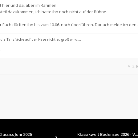
t hier und da, aber im Rahmen
teil dazukommen, ich hatte ihn noch nicht auf der Bühne.
er Euch dürften ihn bis zum 10.06. noch überführen. Danach melde ich den 
ie Tanzfläche auf der Nase nicht zu groß wird....
.
Mi 3. 
lassics Juni 2026
Klassikwelt Bodensee 2026 - V…