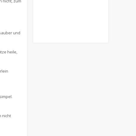
n nicht, zum
 sauber und
tze heile,
rlein
simpel.
 nicht