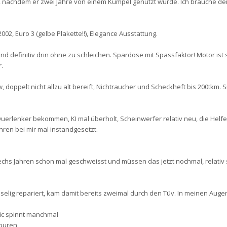
, nachdem er zwei Jahre von einem Kumpel genutzt wurde. Ich brauche de
002, Euro 3 (gelbe Plakette!!), Elegance Ausstattung.
nd definitiv drin ohne zu schleichen. Spardose mit Spassfaktor! Motor ist
.
 doppelt nicht allzu alt bereift, Nichtraucher und Scheckheft bis 200tkm. Si
uerlenker bekommen, KI mal überholt, Scheinwerfer relativ neu, die Helfe
ahren bei mir mal instandgesetzt.
chs Jahren schon mal geschweisst und müssen das jetzt nochmal, relativ 
selig repariert, kam damit bereits zweimal durch den Tüv. In meinen Augen
tic spinnt manchmal
spuren