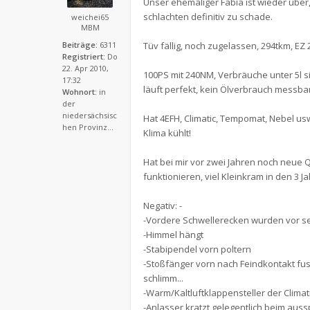
Unser ehemaliger Fabia ist wieder über
schlachten definitiv zu schade.
weichei65
MBM
Beiträge:
6311
Tüv fällig, noch zugelassen, 294tkm, EZ 2
Registriert:
Do
22. Apr 2010,
100PS mit 240NM, Verbräuche unter 5l si
17:32
läuft perfekt, kein Ölverbrauch messbar
Wohnort:
in
der
niedersächsisc
Hat 4EFH, Climatic, Tempomat, Nebel usw,
hen Provinz...
Klima kühlt!
Hat bei mir vor zwei Jahren noch neue Q
funktionieren, viel Kleinkram in den 3 J
Negativ: -
-Vordere Schwellerecken wurden vor se
-Himmel hängt
-Stabipendel vorn poltern
-Stoßfänger vorn nach Feindkontakt fus
schlimm...
-Warm/Kaltluftklappensteller der Clima
-Anlasser kratzt gelegentlich beim aus