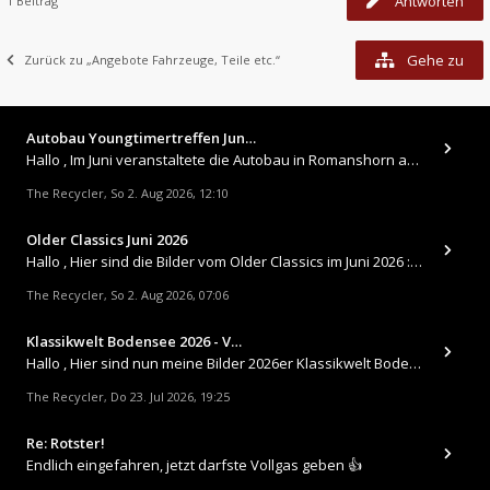
Antworten
1 Beitrag
Gehe zu
Zurück zu „Angebote Fahrzeuge, Teile etc.“
Autobau Youngtimertreffen Jun…
Hallo , Im Juni veranstaltete die Autobau in Romanshorn auf ihrem Gelände ein kleines Youngtimertreffen : https://up.
The Recycler
So 2. Aug 2026, 12:10
,
Older Classics Juni 2026
​Hallo , Hier sind die Bilder vom Older Classics im Juni 2026 : https://up.picr.de/51155940wd.jpg https://up.pic
The Recycler
So 2. Aug 2026, 07:06
,
Klassikwelt Bodensee 2026 - V…
Hallo , Hier sind nun meine Bilder 2026er Klassikwelt Bodensee 😀 https://up.picr.de/51125547rb.jpg https://up.pi
The Recycler
Do 23. Jul 2026, 19:25
,
Re: Rotster!
Endlich eingefahren, jetzt darfste Vollgas geben 👍