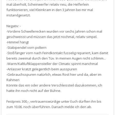
mal überholt, Scheinwerfer relativ neu, die Helferlein
funktionieren, viel Kleinkram in den 3 Jahren bei mir mal
instandgesetzt.
Negativ: -
-Vordere Schwellerecken wurden vor sechs Jahren schon mal
geschweisst und müssen das jetzt nochmal, relativ simpel.
-Himmel hängt
-Stabipendel vorn poltern
-Stoßfänger vorn nach Feindkontakt fusselig repariert, kam damit
bereits zweimal durch den Tüv. In meinen Augen nicht schlimm...
-Warm/Kaltluftklappensteller der Climatic spinnt manchmal
-Anlasser kratzt gelegentlich beim ausspuren
-Gebrauchsspuren natürlich, etwas Rost hier und da, aber im
Rahmen
Könnte das ein oder andere Verschleissteil dazukommen, ich
hatte ihn noch nicht auf der Bühne.
Festpreis 300,-, vertrauenswürdige unter Euch dürften ihn bis
zum 10.06. noch überführen. Danach melde ich den ab.