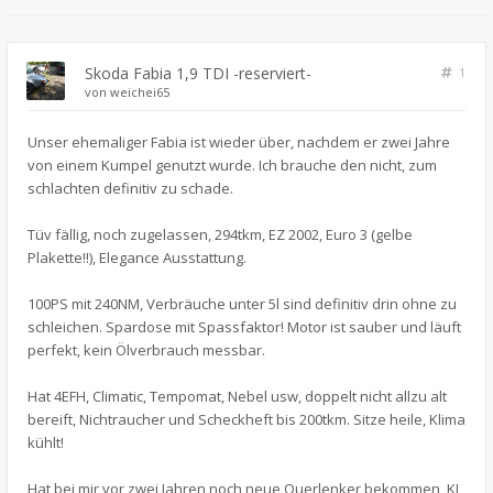
Skoda Fabia 1,9 TDI -reserviert-
1
von
weichei65
Unser ehemaliger Fabia ist wieder über, nachdem er zwei Jahre
von einem Kumpel genutzt wurde. Ich brauche den nicht, zum
schlachten definitiv zu schade.
Tüv fällig, noch zugelassen, 294tkm, EZ 2002, Euro 3 (gelbe
Plakette!!), Elegance Ausstattung.
100PS mit 240NM, Verbräuche unter 5l sind definitiv drin ohne zu
schleichen. Spardose mit Spassfaktor! Motor ist sauber und läuft
perfekt, kein Ölverbrauch messbar.
Hat 4EFH, Climatic, Tempomat, Nebel usw, doppelt nicht allzu alt
bereift, Nichtraucher und Scheckheft bis 200tkm. Sitze heile, Klima
kühlt!
Hat bei mir vor zwei Jahren noch neue Querlenker bekommen, KI