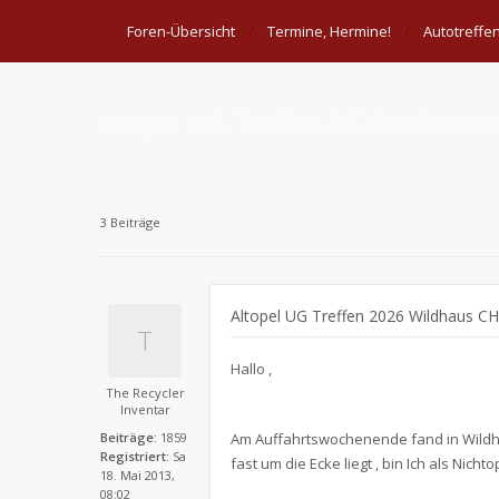
Foren-Übersicht
Termine, Hermine!
Autotreffe
Altopel UG Treffen 2026 Wildhau
3 Beiträge
Altopel UG Treffen 2026 Wildhaus CH
​Hallo ,
The Recycler
Inventar
Beiträge:
1859
Am Auffahrtswochenende fand in Wildha
Registriert:
Sa
fast um die Ecke liegt , bin Ich als Ni
18. Mai 2013,
08:02