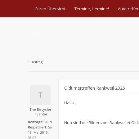
Foren-Übersicht
Termine, Hermine!
Autotreffe
Oldtimertreffen Rankweil 2026
1 Beitrag
Oldtimertreffen Rankweil 2026
​Hallo ,
The Recycler
Inventar
Beiträge:
1859
Nun sind die Bilder vom Rankweilet Oldt
Registriert:
Sa
18. Mai 2013,
08:02