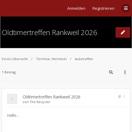
Anmelden
Registrieren
Oldtimertreffen Rankweil 2026
Foren-Übersicht
Termine, Hermine!
Autotreffen
1 Beitrag
Oldtimertreffen Rankweil 2026
1
von
The Recycler
​Hallo ,