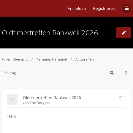
Anmelden
Registrieren
Oldtimertreffen Rankweil 2026
Foren-Übersicht
Termine, Hermine!
Autotreffen
1 Beitrag
Oldtimertreffen Rankweil 2026
1
von
The Recycler
​Hallo ,