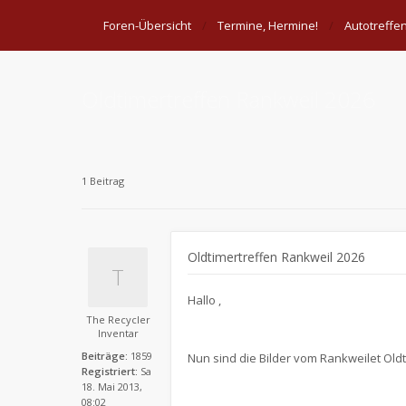
Foren-Übersicht
Termine, Hermine!
Autotreffe
Oldtimertreffen Rankweil 2026
1 Beitrag
Oldtimertreffen Rankweil 2026
​Hallo ,
The Recycler
Inventar
Beiträge:
1859
Nun sind die Bilder vom Rankweilet Oldt
Registriert:
Sa
18. Mai 2013,
08:02