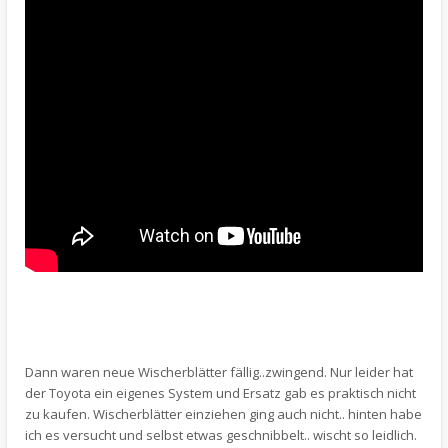
Dann waren neue Wischerblätter fällig..zwingend. Nur leider hat
der Toyota ein eigenes System und Ersatz gab es praktisch nicht
zu kaufen. Wischerblätter einziehen ging auch nicht.. hinten habe
ich es versucht und selbst etwas geschnibbelt.. wischt so leidlich.