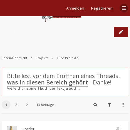
Anmelden
Registrieren
Starlet
Foren-Übersicht
Projekte
Eure Projekte
Bitte lest vor dem Eröffnen eines Threads,
was in diesen Bereich gehört
- Danke!
Vielleicht inspiriert Euch der Text ja auch...
1
2
13 Beiträge
Starlet
1