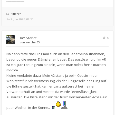
______________
Zitieren
So 7. Jun 2026, 09:50
Re: Starlet
6
von
weichei65
Na dann fette das Ding mal auch an den Federbeinaufnahmen,
bevor du die neuen Dämpfer einbaust. Das pastöse fluidfilm AR
ist ein gute Lösung zum pinseln, wenn man nichts heiss machen
möchte.
Kleine Anekdote dazu: Mein A2 stand ja beim Cousin in der
Werkstatt für Achsvermessung. Als der Junggeselle das DIng auf
die Bühne gestellt hat, kam er ganz aufgeregt bei meiner
Verwandschaft an und meinte, da würde Bremsflüssigkeit
auslaufen. Die Kiste stand mit der frisch konservierten Achse ein
paar Wochen in der Sonne....