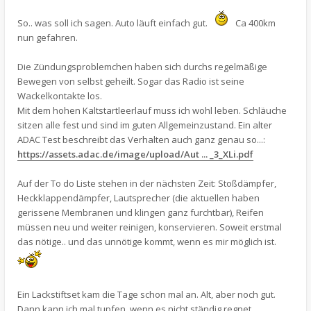
So.. was soll ich sagen. Auto läuft einfach gut.
Ca 400km
nun gefahren.
Die Zündungsproblemchen haben sich durchs regelmäßige
Bewegen von selbst geheilt. Sogar das Radio ist seine
Wackelkontakte los.
Mit dem hohen Kaltstartleerlauf muss ich wohl leben. Schläuche
sitzen alle fest und sind im guten Allgemeinzustand. Ein alter
ADAC Test beschreibt das Verhalten auch ganz genau so...:
https://assets.adac.de/image/upload/Aut ... _3_XLi.pdf
Auf der To do Liste stehen in der nächsten Zeit: Stoßdämpfer,
Heckklappendämpfer, Lautsprecher (die aktuellen haben
gerissene Membranen und klingen ganz furchtbar), Reifen
müssen neu und weiter reinigen, konservieren. Soweit erstmal
das nötige.. und das unnötige kommt, wenn es mir möglich ist.
Ein Lackstiftset kam die Tage schon mal an. Alt, aber noch gut.
Dann kann ich mal tupfen, wenn es nicht ständig regnet.