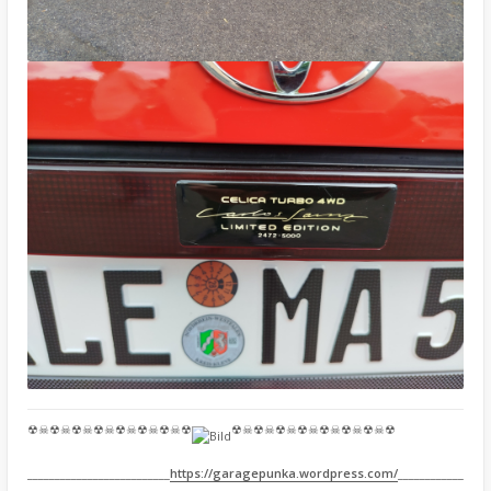
☢☠☢☠☢☠☢☠☢☠☢☠☢☠☢
☢☠☢☠☢☠☢☠☢☠☢☠☢☠☢
__________________________
https://garagepunka.wordpress.com/
____________