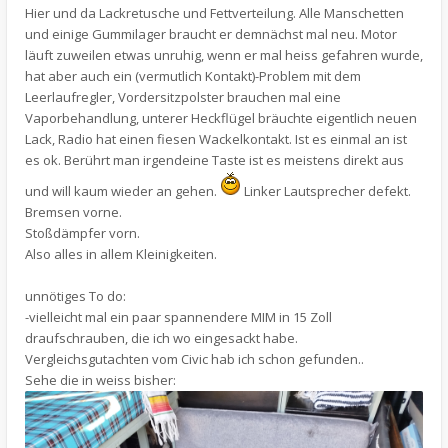
Hier und da Lackretusche und Fettverteilung. Alle Manschetten
und einige Gummilager braucht er demnächst mal neu. Motor
läuft zuweilen etwas unruhig, wenn er mal heiss gefahren wurde,
hat aber auch ein (vermutlich Kontakt)-Problem mit dem
Leerlaufregler, Vordersitzpolster brauchen mal eine
Vaporbehandlung, unterer Heckflügel bräuchte eigentlich neuen
Lack, Radio hat einen fiesen Wackelkontakt. Ist es einmal an ist
es ok. Berührt man irgendeine Taste ist es meistens direkt aus
und will kaum wieder an gehen.
Linker Lautsprecher defekt.
Bremsen vorne.
Stoßdämpfer vorn.
Also alles in allem Kleinigkeiten.
unnötiges To do:
-vielleicht mal ein paar spannendere MIM in 15 Zoll
draufschrauben, die ich wo eingesackt habe.
Vergleichsgutachten vom Civic hab ich schon gefunden..
Sehe die in weiss bisher: