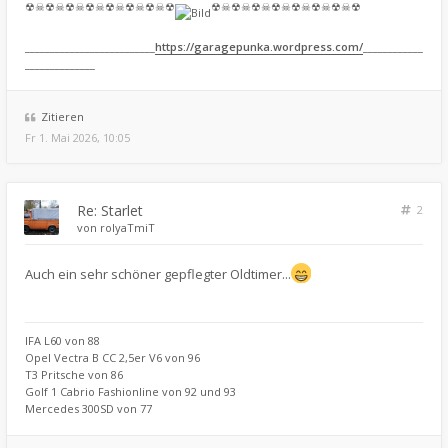
☢☠☢☠☢☠☢☠☢☠☢☠☢☠☢
☢☠☢☠☢☠☢☠☢☠☢☠☢☠☢
__________________________
https://garagepunka.wordpress.com/
____________
______________
Zitieren
Fr 1. Mai 2026, 10:05
Re: Starlet
2
von
rolyaTmiT
Auch ein sehr schöner gepflegter Oldtimer...
IFA L60 von 88
Opel Vectra B CC 2,5er V6 von 96
T3 Pritsche von 86
Golf 1 Cabrio Fashionline von 92 und 93
Mercedes 300SD von 77