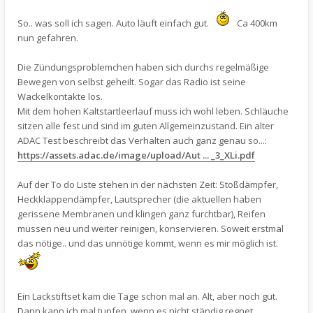
So.. was soll ich sagen. Auto läuft einfach gut.
Ca 400km
nun gefahren.
Die Zündungsproblemchen haben sich durchs regelmäßige
Bewegen von selbst geheilt. Sogar das Radio ist seine
Wackelkontakte los.
Mit dem hohen Kaltstartleerlauf muss ich wohl leben. Schläuche
sitzen alle fest und sind im guten Allgemeinzustand. Ein alter
ADAC Test beschreibt das Verhalten auch ganz genau so...:
https://assets.adac.de/image/upload/Aut ... _3_XLi.pdf
Auf der To do Liste stehen in der nächsten Zeit: Stoßdämpfer,
Heckklappendämpfer, Lautsprecher (die aktuellen haben
gerissene Membranen und klingen ganz furchtbar), Reifen
müssen neu und weiter reinigen, konservieren. Soweit erstmal
das nötige.. und das unnötige kommt, wenn es mir möglich ist.
Ein Lackstiftset kam die Tage schon mal an. Alt, aber noch gut.
Dann kann ich mal tupfen, wenn es nicht ständig regnet.