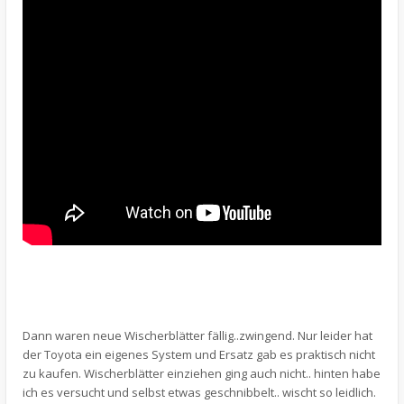
Dann waren neue Wischerblätter fällig..zwingend. Nur leider hat
der Toyota ein eigenes System und Ersatz gab es praktisch nicht
zu kaufen. Wischerblätter einziehen ging auch nicht.. hinten habe
ich es versucht und selbst etwas geschnibbelt.. wischt so leidlich.