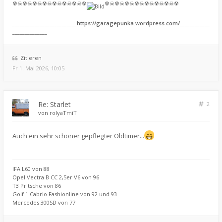
☢☠☢☠☢☠☢☠☢☠☢☠☢☠☢
☢☠☢☠☢☠☢☠☢☠☢☠☢☠☢
__________________________
https://garagepunka.wordpress.com/
____________
______________
Zitieren
Fr 1. Mai 2026, 10:05
Re: Starlet
2
von
rolyaTmiT
Auch ein sehr schöner gepflegter Oldtimer...
IFA L60 von 88
Opel Vectra B CC 2,5er V6 von 96
T3 Pritsche von 86
Golf 1 Cabrio Fashionline von 92 und 93
Mercedes 300SD von 77