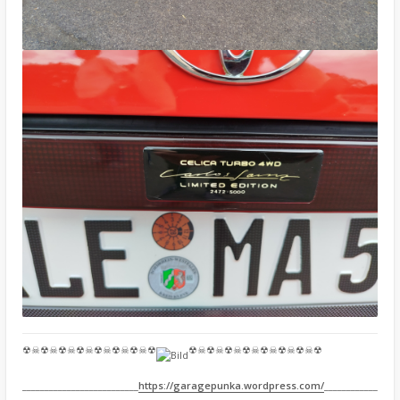
☢☠☢☠☢☠☢☠☢☠☢☠☢☠☢
☢☠☢☠☢☠☢☠☢☠☢☠☢☠☢
__________________________
https://garagepunka.wordpress.com/
____________