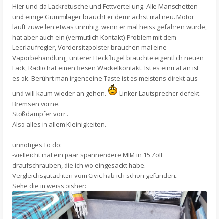
Hier und da Lackretusche und Fettverteilung. Alle Manschetten
und einige Gummilager braucht er demnächst mal neu. Motor
läuft zuweilen etwas unruhig, wenn er mal heiss gefahren wurde,
hat aber auch ein (vermutlich Kontakt)-Problem mit dem
Leerlaufregler, Vordersitzpolster brauchen mal eine
Vaporbehandlung, unterer Heckflügel bräuchte eigentlich neuen
Lack, Radio hat einen fiesen Wackelkontakt. Ist es einmal an ist
es ok. Berührt man irgendeine Taste ist es meistens direkt aus
und will kaum wieder an gehen.
Linker Lautsprecher defekt.
Bremsen vorne.
Stoßdämpfer vorn.
Also alles in allem Kleinigkeiten.
unnötiges To do:
-vielleicht mal ein paar spannendere MIM in 15 Zoll
draufschrauben, die ich wo eingesackt habe.
Vergleichsgutachten vom Civic hab ich schon gefunden..
Sehe die in weiss bisher: