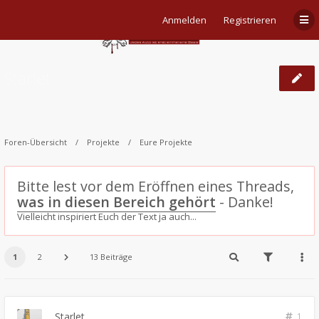
Anmelden
Registrieren
Starlet
Foren-Übersicht
Projekte
Eure Projekte
Bitte lest vor dem Eröffnen eines Threads,
was in diesen Bereich gehört
- Danke!
Vielleicht inspiriert Euch der Text ja auch...
1
2
13 Beiträge
Starlet
1