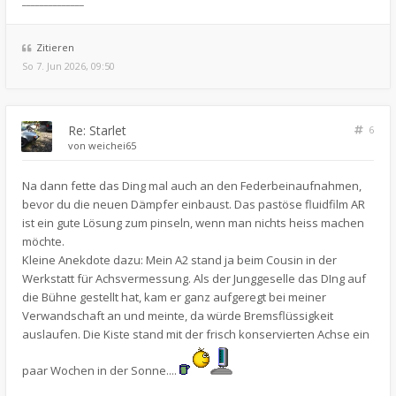
______________
Zitieren
So 7. Jun 2026, 09:50
Re: Starlet
6
von
weichei65
Na dann fette das Ding mal auch an den Federbeinaufnahmen,
bevor du die neuen Dämpfer einbaust. Das pastöse fluidfilm AR
ist ein gute Lösung zum pinseln, wenn man nichts heiss machen
möchte.
Kleine Anekdote dazu: Mein A2 stand ja beim Cousin in der
Werkstatt für Achsvermessung. Als der Junggeselle das DIng auf
die Bühne gestellt hat, kam er ganz aufgeregt bei meiner
Verwandschaft an und meinte, da würde Bremsflüssigkeit
auslaufen. Die Kiste stand mit der frisch konservierten Achse ein
paar Wochen in der Sonne....