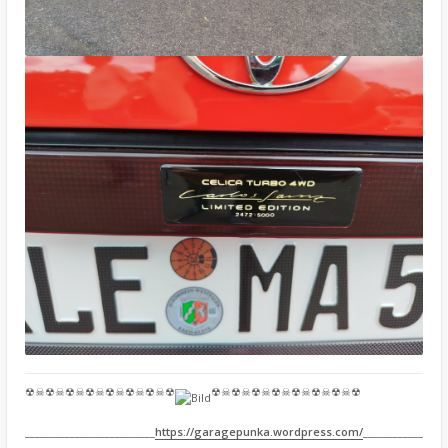
☢☠☢☠☢☠☢☠☢☠☢☠☢☠☢
☢☠☢☠☢☠☢☠☢☠☢☠☢☠☢
__________________________
https://garagepunka.wordpress.com/
____________