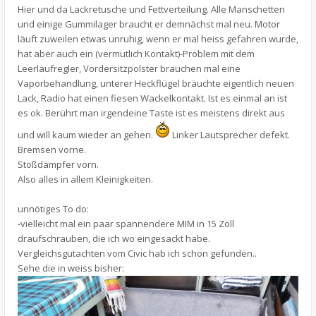
Hier und da Lackretusche und Fettverteilung. Alle Manschetten
und einige Gummilager braucht er demnächst mal neu. Motor
läuft zuweilen etwas unruhig, wenn er mal heiss gefahren wurde,
hat aber auch ein (vermutlich Kontakt)-Problem mit dem
Leerlaufregler, Vordersitzpolster brauchen mal eine
Vaporbehandlung, unterer Heckflügel bräuchte eigentlich neuen
Lack, Radio hat einen fiesen Wackelkontakt. Ist es einmal an ist
es ok. Berührt man irgendeine Taste ist es meistens direkt aus
und will kaum wieder an gehen.
Linker Lautsprecher defekt.
Bremsen vorne.
Stoßdämpfer vorn.
Also alles in allem Kleinigkeiten.
unnötiges To do:
-vielleicht mal ein paar spannendere MIM in 15 Zoll
draufschrauben, die ich wo eingesackt habe.
Vergleichsgutachten vom Civic hab ich schon gefunden..
Sehe die in weiss bisher: