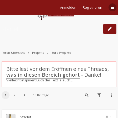
Anmelden
Registrieren
Starlet
Foren-Übersicht
Projekte
Eure Projekte
Bitte lest vor dem Eröffnen eines Threads,
was in diesen Bereich gehört
- Danke!
Vielleicht inspiriert Euch der Text ja auch...
1
2
13 Beiträge
Starlet
1