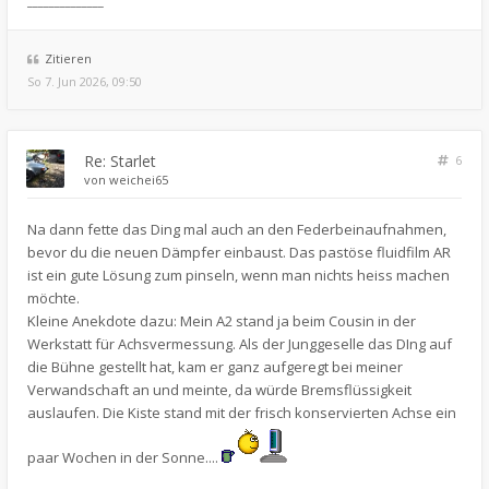
______________
Zitieren
So 7. Jun 2026, 09:50
Re: Starlet
6
von
weichei65
Na dann fette das Ding mal auch an den Federbeinaufnahmen,
bevor du die neuen Dämpfer einbaust. Das pastöse fluidfilm AR
ist ein gute Lösung zum pinseln, wenn man nichts heiss machen
möchte.
Kleine Anekdote dazu: Mein A2 stand ja beim Cousin in der
Werkstatt für Achsvermessung. Als der Junggeselle das DIng auf
die Bühne gestellt hat, kam er ganz aufgeregt bei meiner
Verwandschaft an und meinte, da würde Bremsflüssigkeit
auslaufen. Die Kiste stand mit der frisch konservierten Achse ein
paar Wochen in der Sonne....