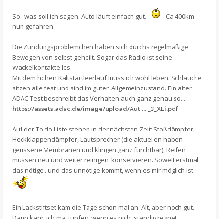
So.. was soll ich sagen. Auto läuft einfach gut.
Ca 400km
nun gefahren.
Die Zündungsproblemchen haben sich durchs regelmäßige
Bewegen von selbst geheilt. Sogar das Radio ist seine
Wackelkontakte los.
Mit dem hohen Kaltstartleerlauf muss ich wohl leben. Schläuche
sitzen alle fest und sind im guten Allgemeinzustand. Ein alter
ADAC Test beschreibt das Verhalten auch ganz genau so...:
https://assets.adac.de/image/upload/Aut ... _3_XLi.pdf
Auf der To do Liste stehen in der nächsten Zeit: Stoßdämpfer,
Heckklappendämpfer, Lautsprecher (die aktuellen haben
gerissene Membranen und klingen ganz furchtbar), Reifen
müssen neu und weiter reinigen, konservieren. Soweit erstmal
das nötige.. und das unnötige kommt, wenn es mir möglich ist.
Ein Lackstiftset kam die Tage schon mal an. Alt, aber noch gut.
Dann kann ich mal tupfen, wenn es nicht ständig regnet.