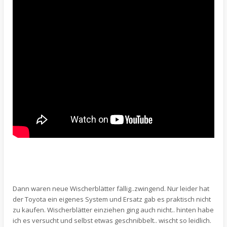
Dann waren neue Wischerblätter fällig..zwingend. Nur leider hat
der Toyota ein eigenes System und Ersatz gab es praktisch nicht
zu kaufen. Wischerblätter einziehen ging auch nicht.. hinten habe
ich es versucht und selbst etwas geschnibbelt.. wischt so leidlich.