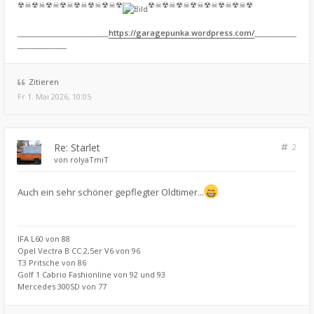
☢☠☢☠☢☠☢☠☢☠☢☠☢☠☢
☢☠☢☠☢☠☢☠☢☠☢☠☢☠☢
__________________________
https://garagepunka.wordpress.com/
____________
______________
Zitieren
Fr 1. Mai 2026, 10:05
Re: Starlet
2
von
rolyaTmiT
Auch ein sehr schöner gepflegter Oldtimer...
IFA L60 von 88
Opel Vectra B CC 2,5er V6 von 96
T3 Pritsche von 86
Golf 1 Cabrio Fashionline von 92 und 93
Mercedes 300SD von 77