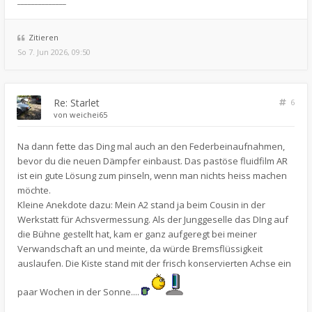
______________
Zitieren
So 7. Jun 2026, 09:50
Re: Starlet
6
von
weichei65
Na dann fette das Ding mal auch an den Federbeinaufnahmen,
bevor du die neuen Dämpfer einbaust. Das pastöse fluidfilm AR
ist ein gute Lösung zum pinseln, wenn man nichts heiss machen
möchte.
Kleine Anekdote dazu: Mein A2 stand ja beim Cousin in der
Werkstatt für Achsvermessung. Als der Junggeselle das DIng auf
die Bühne gestellt hat, kam er ganz aufgeregt bei meiner
Verwandschaft an und meinte, da würde Bremsflüssigkeit
auslaufen. Die Kiste stand mit der frisch konservierten Achse ein
paar Wochen in der Sonne....