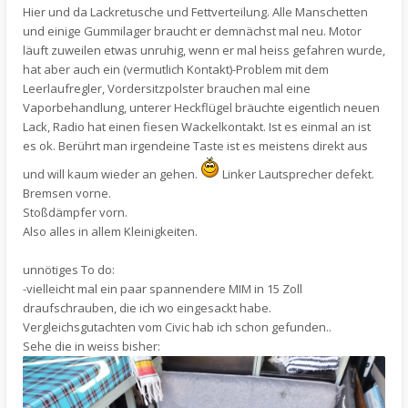
Hier und da Lackretusche und Fettverteilung. Alle Manschetten
und einige Gummilager braucht er demnächst mal neu. Motor
läuft zuweilen etwas unruhig, wenn er mal heiss gefahren wurde,
hat aber auch ein (vermutlich Kontakt)-Problem mit dem
Leerlaufregler, Vordersitzpolster brauchen mal eine
Vaporbehandlung, unterer Heckflügel bräuchte eigentlich neuen
Lack, Radio hat einen fiesen Wackelkontakt. Ist es einmal an ist
es ok. Berührt man irgendeine Taste ist es meistens direkt aus
und will kaum wieder an gehen.
Linker Lautsprecher defekt.
Bremsen vorne.
Stoßdämpfer vorn.
Also alles in allem Kleinigkeiten.
unnötiges To do:
-vielleicht mal ein paar spannendere MIM in 15 Zoll
draufschrauben, die ich wo eingesackt habe.
Vergleichsgutachten vom Civic hab ich schon gefunden..
Sehe die in weiss bisher: