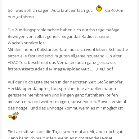
So.. was soll ich sagen. Auto läuft einfach gut.
Ca 400km
nun gefahren.
Die Zündungsproblemchen haben sich durchs regelmäßige
Bewegen von selbst geheilt. Sogar das Radio ist seine
Wackelkontakte los.
Mit dem hohen Kaltstartleerlauf muss ich wohl leben. Schläuche
sitzen alle fest und sind im guten Allgemeinzustand. Ein alter
ADAC Test beschreibt das Verhalten auch ganz genau so...:
https://assets.adac.de/image/upload/Aut ... _3_XLi.pdf
Auf der To do Liste stehen in der nächsten Zeit: Stoßdämpfer,
Heckklappendämpfer, Lautsprecher (die aktuellen haben
gerissene Membranen und klingen ganz furchtbar), Reifen
müssen neu und weiter reinigen, konservieren. Soweit erstmal
das nötige.. und das unnötige kommt, wenn es mir möglich ist.
Ein Lackstiftset kam die Tage schon mal an. Alt, aber noch gut.
Dann kann ich mal tupfen, wenn es nicht ständig regnet.