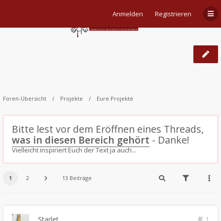
Anmelden
Registrieren
Starlet
Foren-Übersicht
Projekte
Eure Projekte
Bitte lest vor dem Eröffnen eines Threads,
was in diesen Bereich gehört
- Danke!
Vielleicht inspiriert Euch der Text ja auch...
1
2
13 Beiträge
Starlet
1