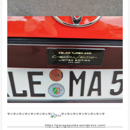
☢☠☢☠☢☠☢☠☢☠☢☠☢☠☢
☢☠☢☠☢☠☢☠☢☠☢☠☢☠☢
__________________________
https://garagepunka.wordpress.com/
____________