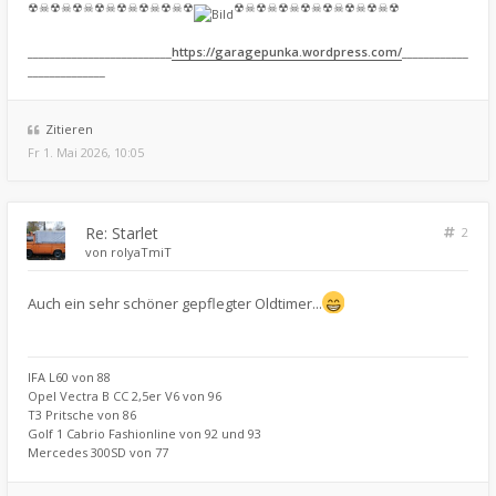
☢☠☢☠☢☠☢☠☢☠☢☠☢☠☢
☢☠☢☠☢☠☢☠☢☠☢☠☢☠☢
__________________________
https://garagepunka.wordpress.com/
____________
______________
Zitieren
Fr 1. Mai 2026, 10:05
Re: Starlet
2
von
rolyaTmiT
Auch ein sehr schöner gepflegter Oldtimer...
IFA L60 von 88
Opel Vectra B CC 2,5er V6 von 96
T3 Pritsche von 86
Golf 1 Cabrio Fashionline von 92 und 93
Mercedes 300SD von 77