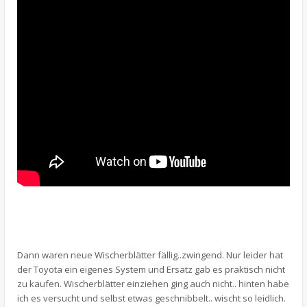
Dann waren neue Wischerblätter fällig..zwingend. Nur leider hat
der Toyota ein eigenes System und Ersatz gab es praktisch nicht
zu kaufen. Wischerblätter einziehen ging auch nicht.. hinten habe
ich es versucht und selbst etwas geschnibbelt.. wischt so leidlich.