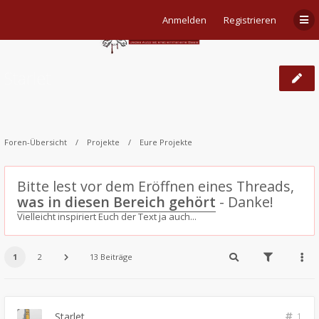
Anmelden
Registrieren
Starlet
Foren-Übersicht
Projekte
Eure Projekte
Bitte lest vor dem Eröffnen eines Threads,
was in diesen Bereich gehört
- Danke!
Vielleicht inspiriert Euch der Text ja auch...
1
2
13 Beiträge
Starlet
1