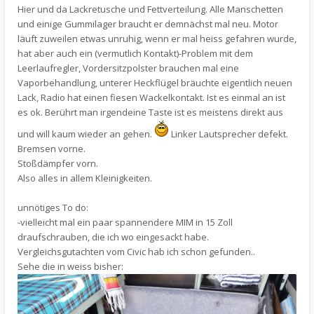
Hier und da Lackretusche und Fettverteilung. Alle Manschetten
und einige Gummilager braucht er demnächst mal neu. Motor
läuft zuweilen etwas unruhig, wenn er mal heiss gefahren wurde,
hat aber auch ein (vermutlich Kontakt)-Problem mit dem
Leerlaufregler, Vordersitzpolster brauchen mal eine
Vaporbehandlung, unterer Heckflügel bräuchte eigentlich neuen
Lack, Radio hat einen fiesen Wackelkontakt. Ist es einmal an ist
es ok. Berührt man irgendeine Taste ist es meistens direkt aus
und will kaum wieder an gehen.
Linker Lautsprecher defekt.
Bremsen vorne.
Stoßdämpfer vorn.
Also alles in allem Kleinigkeiten.
unnötiges To do:
-vielleicht mal ein paar spannendere MIM in 15 Zoll
draufschrauben, die ich wo eingesackt habe.
Vergleichsgutachten vom Civic hab ich schon gefunden..
Sehe die in weiss bisher: