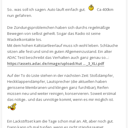
So.. was soll ich sagen. Auto läuft einfach gut.
Ca 400km
nun gefahren.
Die Zündungsproblemchen haben sich durchs regelmäßige
Bewegen von selbst geheilt. Sogar das Radio ist seine
Wackelkontakte los.
Mit dem hohen Kaltstartleerlauf muss ich wohl leben. Schläuche
sitzen alle fest und sind im guten Allgemeinzustand. Ein alter
ADAC Test beschreibt das Verhalten auch ganz genau so...:
https://assets.adac.de/image/upload/Aut ... _3_XLi.pdf
Auf der To do Liste stehen in der nächsten Zeit: Stoßdämpfer,
Heckklappendämpfer, Lautsprecher (die aktuellen haben
gerissene Membranen und klingen ganz furchtbar), Reifen
müssen neu und weiter reinigen, konservieren. Soweit erstmal
das nötige.. und das unnötige kommt, wenn es mir möglich ist.
Ein Lackstiftset kam die Tage schon mal an. Alt, aber noch gut.
Dann kann ich mal tupfen, wenn es nicht ständig regnet.