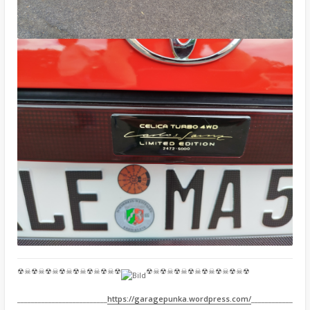
☢☠☢☠☢☠☢☠☢☠☢☠☢☠☢
☢☠☢☠☢☠☢☠☢☠☢☠☢☠☢
__________________________
https://garagepunka.wordpress.com/
____________