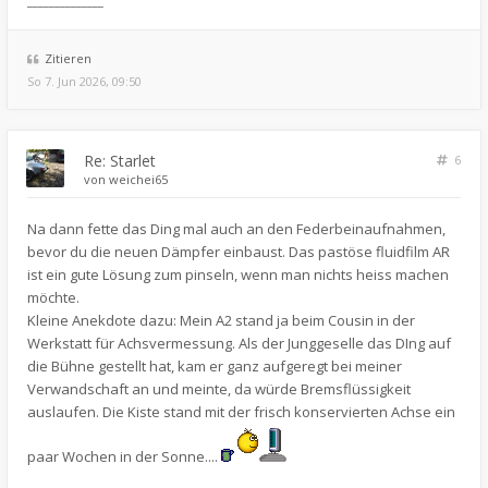
______________
Zitieren
So 7. Jun 2026, 09:50
Re: Starlet
6
von
weichei65
Na dann fette das Ding mal auch an den Federbeinaufnahmen,
bevor du die neuen Dämpfer einbaust. Das pastöse fluidfilm AR
ist ein gute Lösung zum pinseln, wenn man nichts heiss machen
möchte.
Kleine Anekdote dazu: Mein A2 stand ja beim Cousin in der
Werkstatt für Achsvermessung. Als der Junggeselle das DIng auf
die Bühne gestellt hat, kam er ganz aufgeregt bei meiner
Verwandschaft an und meinte, da würde Bremsflüssigkeit
auslaufen. Die Kiste stand mit der frisch konservierten Achse ein
paar Wochen in der Sonne....