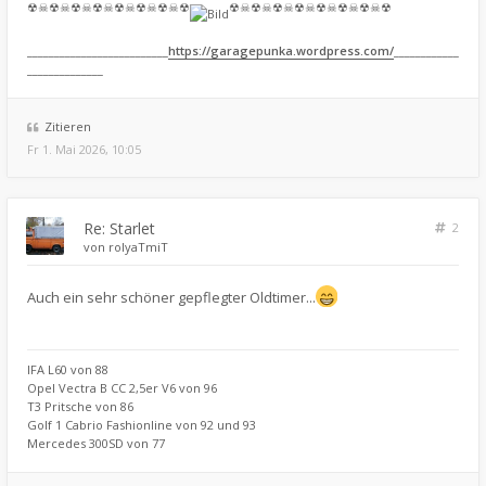
☢☠☢☠☢☠☢☠☢☠☢☠☢☠☢
☢☠☢☠☢☠☢☠☢☠☢☠☢☠☢
__________________________
https://garagepunka.wordpress.com/
____________
______________
Zitieren
Fr 1. Mai 2026, 10:05
Re: Starlet
2
von
rolyaTmiT
Auch ein sehr schöner gepflegter Oldtimer...
IFA L60 von 88
Opel Vectra B CC 2,5er V6 von 96
T3 Pritsche von 86
Golf 1 Cabrio Fashionline von 92 und 93
Mercedes 300SD von 77