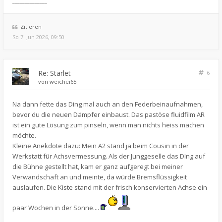
______________
Zitieren
So 7. Jun 2026, 09:50
Re: Starlet
6
von
weichei65
Na dann fette das Ding mal auch an den Federbeinaufnahmen,
bevor du die neuen Dämpfer einbaust. Das pastöse fluidfilm AR
ist ein gute Lösung zum pinseln, wenn man nichts heiss machen
möchte.
Kleine Anekdote dazu: Mein A2 stand ja beim Cousin in der
Werkstatt für Achsvermessung. Als der Junggeselle das DIng auf
die Bühne gestellt hat, kam er ganz aufgeregt bei meiner
Verwandschaft an und meinte, da würde Bremsflüssigkeit
auslaufen. Die Kiste stand mit der frisch konservierten Achse ein
paar Wochen in der Sonne....