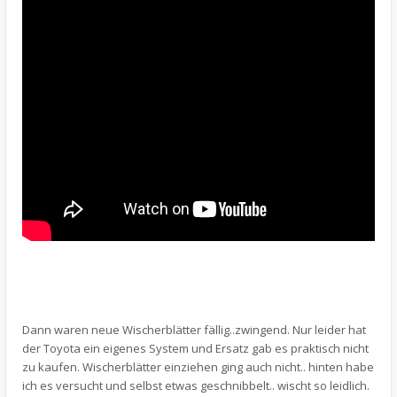
Dann waren neue Wischerblätter fällig..zwingend. Nur leider hat
der Toyota ein eigenes System und Ersatz gab es praktisch nicht
zu kaufen. Wischerblätter einziehen ging auch nicht.. hinten habe
ich es versucht und selbst etwas geschnibbelt.. wischt so leidlich.