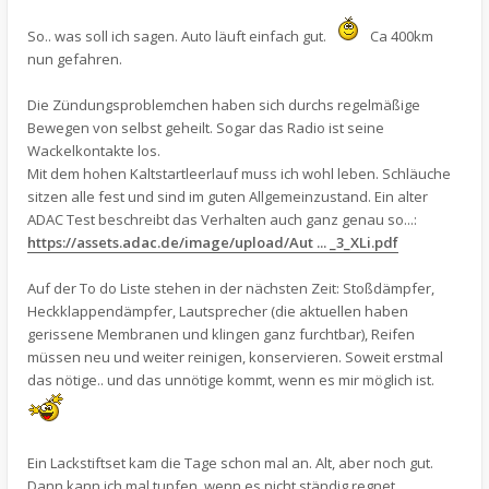
So.. was soll ich sagen. Auto läuft einfach gut.
Ca 400km
nun gefahren.
Die Zündungsproblemchen haben sich durchs regelmäßige
Bewegen von selbst geheilt. Sogar das Radio ist seine
Wackelkontakte los.
Mit dem hohen Kaltstartleerlauf muss ich wohl leben. Schläuche
sitzen alle fest und sind im guten Allgemeinzustand. Ein alter
ADAC Test beschreibt das Verhalten auch ganz genau so...:
https://assets.adac.de/image/upload/Aut ... _3_XLi.pdf
Auf der To do Liste stehen in der nächsten Zeit: Stoßdämpfer,
Heckklappendämpfer, Lautsprecher (die aktuellen haben
gerissene Membranen und klingen ganz furchtbar), Reifen
müssen neu und weiter reinigen, konservieren. Soweit erstmal
das nötige.. und das unnötige kommt, wenn es mir möglich ist.
Ein Lackstiftset kam die Tage schon mal an. Alt, aber noch gut.
Dann kann ich mal tupfen, wenn es nicht ständig regnet.