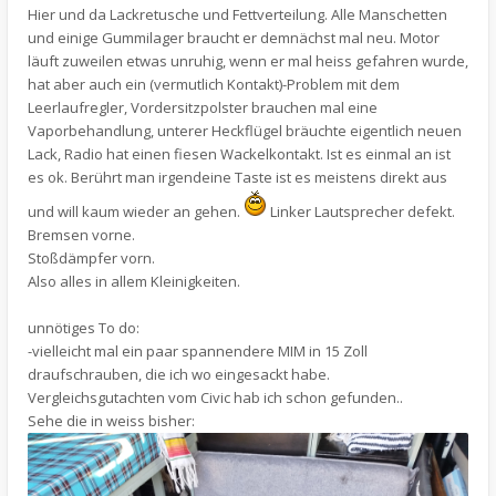
Hier und da Lackretusche und Fettverteilung. Alle Manschetten
und einige Gummilager braucht er demnächst mal neu. Motor
läuft zuweilen etwas unruhig, wenn er mal heiss gefahren wurde,
hat aber auch ein (vermutlich Kontakt)-Problem mit dem
Leerlaufregler, Vordersitzpolster brauchen mal eine
Vaporbehandlung, unterer Heckflügel bräuchte eigentlich neuen
Lack, Radio hat einen fiesen Wackelkontakt. Ist es einmal an ist
es ok. Berührt man irgendeine Taste ist es meistens direkt aus
und will kaum wieder an gehen.
Linker Lautsprecher defekt.
Bremsen vorne.
Stoßdämpfer vorn.
Also alles in allem Kleinigkeiten.
unnötiges To do:
-vielleicht mal ein paar spannendere MIM in 15 Zoll
draufschrauben, die ich wo eingesackt habe.
Vergleichsgutachten vom Civic hab ich schon gefunden..
Sehe die in weiss bisher: