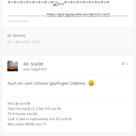
☢☠☢☠☢☠☢☠☢☠☢☠☢☠☢
☢☠☢☠☢☠☢☠☢☠☢☠☢☠☢
__________________________
https://garagepunka.wordpress.com/
____________
______________
Zitieren
Fr 1. Mai 2026, 10:05
Re: Starlet
2
von
rolyaTmiT
Auch ein sehr schöner gepflegter Oldtimer...
IFA L60 von 88
Opel Vectra B CC 2,5er V6 von 96
T3 Pritsche von 86
Golf 1 Cabrio Fashionline von 92 und 93
Mercedes 300SD von 77