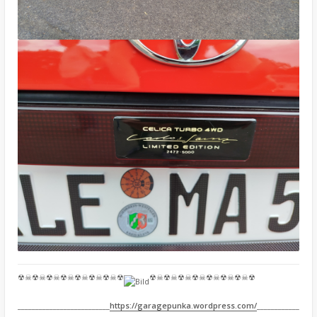
☢☠☢☠☢☠☢☠☢☠☢☠☢☠☢
☢☠☢☠☢☠☢☠☢☠☢☠☢☠☢
__________________________
https://garagepunka.wordpress.com/
____________