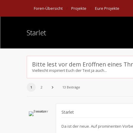
Foren-Übersicht
Projekte
Eure Projekte
Starlet
Bitte lest vor dem Eröffnen eines Th
Vielleicht inspiriert Euch der Text ja auch...
1
2
13 Beiträge
Starlet
Da ist der neue. Auf prominenten Vorbe