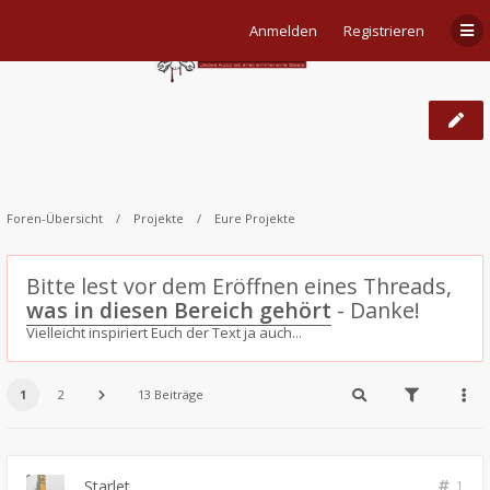
Anmelden
Registrieren
Starlet
Foren-Übersicht
Projekte
Eure Projekte
Bitte lest vor dem Eröffnen eines Threads,
was in diesen Bereich gehört
- Danke!
Vielleicht inspiriert Euch der Text ja auch...
1
2
13 Beiträge
Starlet
1