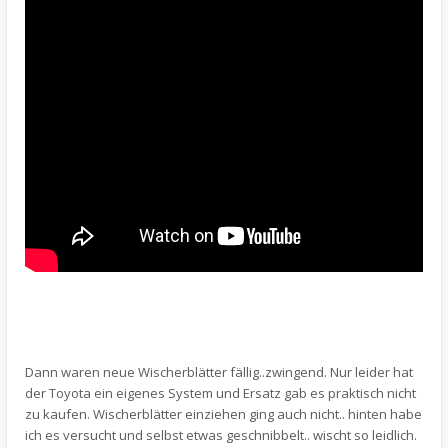
Dann waren neue Wischerblätter fällig..zwingend. Nur leider hat
der Toyota ein eigenes System und Ersatz gab es praktisch nicht
zu kaufen. Wischerblätter einziehen ging auch nicht.. hinten habe
ich es versucht und selbst etwas geschnibbelt.. wischt so leidlich.