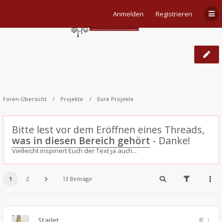
Anmelden
Registrieren
Starlet
Foren-Übersicht
Projekte
Eure Projekte
Bitte lest vor dem Eröffnen eines Threads,
was in diesen Bereich gehört
- Danke!
Vielleicht inspiriert Euch der Text ja auch...
1
2
13 Beiträge
Starlet
1