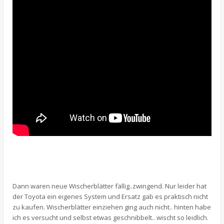
Dann waren neue Wischerblätter fällig..zwingend. Nur leider hat
der Toyota ein eigenes System und Ersatz gab es praktisch nicht
zu kaufen. Wischerblätter einziehen ging auch nicht.. hinten habe
ich es versucht und selbst etwas geschnibbelt.. wischt so leidlich.