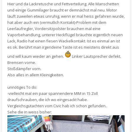
Hier und da Lackretusche und Fettverteilung. Alle Manschetten
und einige Gummilager braucht er demnächst mal neu. Motor
läuft zuweilen etwas unruhig, wenn er mal heiss gefahren wurde,
hat aber auch ein (vermutlich Kontakt)-Problem mit dem
Leerlaufregler, Vordersitzpolster brauchen mal eine
Vaporbehandlung, unterer Heckflügel bräuchte eigentlich neuen
Lack, Radio hat einen fiesen Wackelkontakt. Ist es einmal an ist
es ok. Berührt man irgendeine Taste ist es meistens direkt aus
und will kaum wieder an gehen.
Linker Lautsprecher defekt.
Bremsen vorne.
Stoßdämpfer vorn.
Also alles in allem Kleinigkeiten.
unnötiges To do:
-vielleicht mal ein paar spannendere MIM in 15 Zoll
draufschrauben, die ich wo eingesackt habe.
Vergleichsgutachten vom Civic hab ich schon gefunden..
Sehe die in weiss bisher: