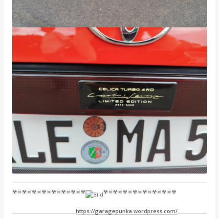
☢☠☢☠☢☠☢☠☢☠☢☠☢☠☢
☢☠☢☠☢☠☢☠☢☠☢☠☢☠☢
__________________________
https://garagepunka.wordpress.com/
____________