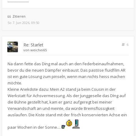
______________
Zitieren
So 7. Jun 2026, 09:50
Re: Starlet
6
von
weichei65
Na dann fette das Ding mal auch an den Federbeinaufnahmen,
bevor du die neuen Dämpfer einbaust. Das pastöse fluidfilm AR
ist ein gute Lösung zum pinseln, wenn man nichts heiss machen
möchte.
Kleine Anekdote dazu: Mein A2 stand ja beim Cousin in der
Werkstatt für Achsvermessung. Als der Junggeselle das DIng auf
die Bühne gestellt hat, kam er ganz aufgeregt bei meiner
Verwandschaft an und meinte, da würde Bremsflüssigkeit
auslaufen. Die Kiste stand mit der frisch konservierten Achse ein
paar Wochen in der Sonne....