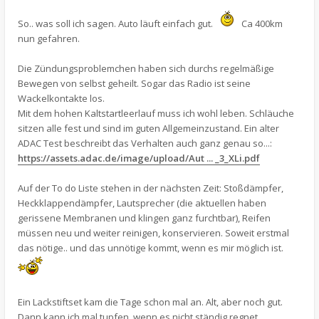
So.. was soll ich sagen. Auto läuft einfach gut.
Ca 400km
nun gefahren.
Die Zündungsproblemchen haben sich durchs regelmäßige
Bewegen von selbst geheilt. Sogar das Radio ist seine
Wackelkontakte los.
Mit dem hohen Kaltstartleerlauf muss ich wohl leben. Schläuche
sitzen alle fest und sind im guten Allgemeinzustand. Ein alter
ADAC Test beschreibt das Verhalten auch ganz genau so...:
https://assets.adac.de/image/upload/Aut ... _3_XLi.pdf
Auf der To do Liste stehen in der nächsten Zeit: Stoßdämpfer,
Heckklappendämpfer, Lautsprecher (die aktuellen haben
gerissene Membranen und klingen ganz furchtbar), Reifen
müssen neu und weiter reinigen, konservieren. Soweit erstmal
das nötige.. und das unnötige kommt, wenn es mir möglich ist.
Ein Lackstiftset kam die Tage schon mal an. Alt, aber noch gut.
Dann kann ich mal tupfen, wenn es nicht ständig regnet.