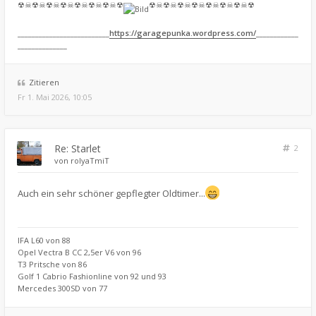
☢☠☢☠☢☠☢☠☢☠☢☠☢☠☢
☢☠☢☠☢☠☢☠☢☠☢☠☢☠☢
__________________________
https://garagepunka.wordpress.com/
____________
______________
Zitieren
Fr 1. Mai 2026, 10:05
Re: Starlet
2
von
rolyaTmiT
Auch ein sehr schöner gepflegter Oldtimer...
IFA L60 von 88
Opel Vectra B CC 2,5er V6 von 96
T3 Pritsche von 86
Golf 1 Cabrio Fashionline von 92 und 93
Mercedes 300SD von 77