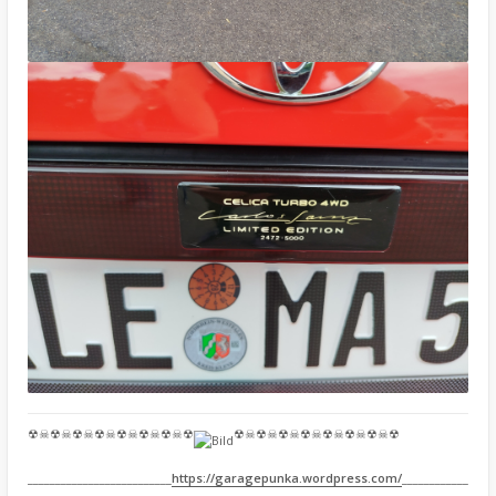
☢☠☢☠☢☠☢☠☢☠☢☠☢☠☢
☢☠☢☠☢☠☢☠☢☠☢☠☢☠☢
__________________________
https://garagepunka.wordpress.com/
____________