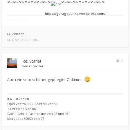
☢☠☢☠☢☠☢☠☢☠☢☠☢☠☢
☢☠☢☠☢☠☢☠☢☠☢☠☢☠☢
__________________________
https://garagepunka.wordpress.com/
____________
______________
Zitieren
Fr 1. Mai 2026, 10:05
Re: Starlet
2
von
rolyaTmiT
Auch ein sehr schöner gepflegter Oldtimer...
IFA L60 von 88
Opel Vectra B CC 2,5er V6 von 96
T3 Pritsche von 86
Golf 1 Cabrio Fashionline von 92 und 93
Mercedes 300SD von 77