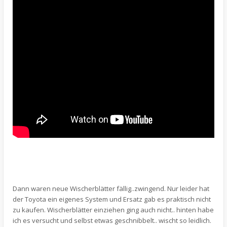
Dann waren neue Wischerblätter fällig..zwingend. Nur leider hat
der Toyota ein eigenes System und Ersatz gab es praktisch nicht
zu kaufen. Wischerblätter einziehen ging auch nicht.. hinten habe
ich es versucht und selbst etwas geschnibbelt.. wischt so leidlich.