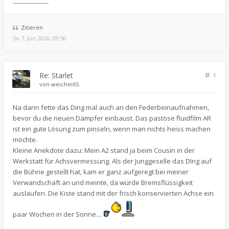
______________
Zitieren
So 7. Jun 2026, 09:50
Re: Starlet
6
von
weichei65
Na dann fette das Ding mal auch an den Federbeinaufnahmen,
bevor du die neuen Dämpfer einbaust. Das pastöse fluidfilm AR
ist ein gute Lösung zum pinseln, wenn man nichts heiss machen
möchte.
Kleine Anekdote dazu: Mein A2 stand ja beim Cousin in der
Werkstatt für Achsvermessung. Als der Junggeselle das DIng auf
die Bühne gestellt hat, kam er ganz aufgeregt bei meiner
Verwandschaft an und meinte, da würde Bremsflüssigkeit
auslaufen. Die Kiste stand mit der frisch konservierten Achse ein
paar Wochen in der Sonne....