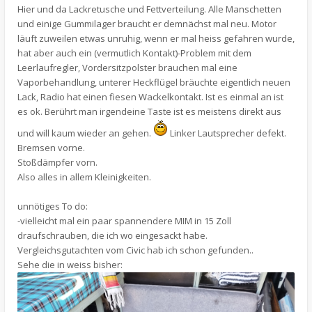
Hier und da Lackretusche und Fettverteilung. Alle Manschetten
und einige Gummilager braucht er demnächst mal neu. Motor
läuft zuweilen etwas unruhig, wenn er mal heiss gefahren wurde,
hat aber auch ein (vermutlich Kontakt)-Problem mit dem
Leerlaufregler, Vordersitzpolster brauchen mal eine
Vaporbehandlung, unterer Heckflügel bräuchte eigentlich neuen
Lack, Radio hat einen fiesen Wackelkontakt. Ist es einmal an ist
es ok. Berührt man irgendeine Taste ist es meistens direkt aus
und will kaum wieder an gehen.
Linker Lautsprecher defekt.
Bremsen vorne.
Stoßdämpfer vorn.
Also alles in allem Kleinigkeiten.
unnötiges To do:
-vielleicht mal ein paar spannendere MIM in 15 Zoll
draufschrauben, die ich wo eingesackt habe.
Vergleichsgutachten vom Civic hab ich schon gefunden..
Sehe die in weiss bisher: