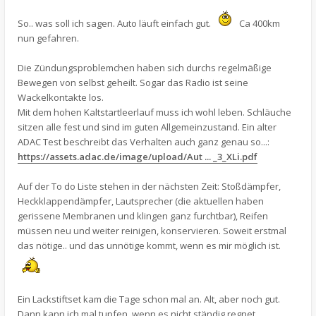
So.. was soll ich sagen. Auto läuft einfach gut.
Ca 400km
nun gefahren.
Die Zündungsproblemchen haben sich durchs regelmäßige
Bewegen von selbst geheilt. Sogar das Radio ist seine
Wackelkontakte los.
Mit dem hohen Kaltstartleerlauf muss ich wohl leben. Schläuche
sitzen alle fest und sind im guten Allgemeinzustand. Ein alter
ADAC Test beschreibt das Verhalten auch ganz genau so...:
https://assets.adac.de/image/upload/Aut ... _3_XLi.pdf
Auf der To do Liste stehen in der nächsten Zeit: Stoßdämpfer,
Heckklappendämpfer, Lautsprecher (die aktuellen haben
gerissene Membranen und klingen ganz furchtbar), Reifen
müssen neu und weiter reinigen, konservieren. Soweit erstmal
das nötige.. und das unnötige kommt, wenn es mir möglich ist.
Ein Lackstiftset kam die Tage schon mal an. Alt, aber noch gut.
Dann kann ich mal tupfen, wenn es nicht ständig regnet.