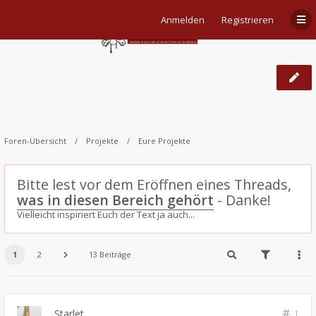
Anmelden
Registrieren
Starlet
Foren-Übersicht
Projekte
Eure Projekte
Bitte lest vor dem Eröffnen eines Threads,
was in diesen Bereich gehört
- Danke!
Vielleicht inspiriert Euch der Text ja auch...
1
2
13 Beiträge
Starlet
1