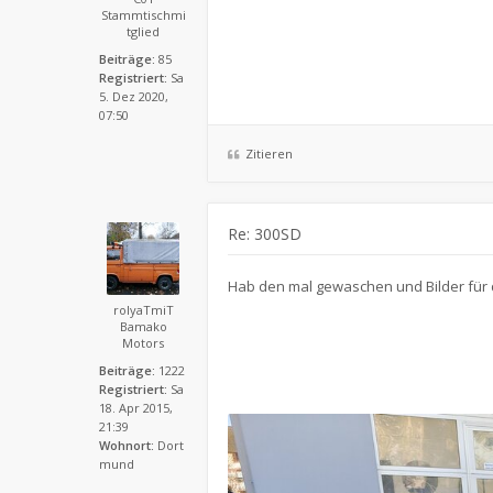
Stammtischmi
tglied
Beiträge:
85
Registriert:
Sa
5. Dez 2020,
07:50
Zitieren
Re: 300SD
Hab den mal gewaschen und Bilder für 
rolyaTmiT
Bamako
Motors
Beiträge:
1222
Registriert:
Sa
18. Apr 2015,
21:39
Wohnort:
Dort
mund