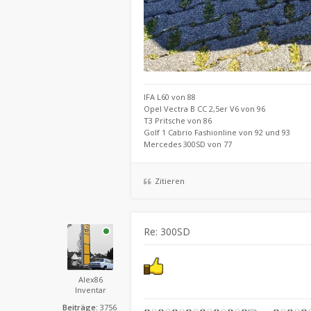
IFA L60 von 88
Opel Vectra B CC 2,5er V6 von 96
T3 Pritsche von 86
Golf 1 Cabrio Fashionline von 92 und 93
Mercedes 300SD von 77
Zitieren
Re: 300SD
Alex86
Inventar
Beiträge:
3756