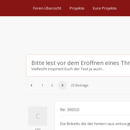
Foren-Übersicht
Projekte
Eure Projekte
300SD
Bitte lest vor dem Eröffnen eines Th
Vielleicht inspiriert Euch der Text ja auch...
1
2
3
23 Beiträge
Re: 300SD
Die Briketts die der hinten raus entso
C01