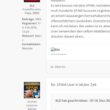
Aaaaalso.
Es wird besser mit dem SPAM, nachdem 
KLE
Fusselforums-
noch hunderte SPAM Accounts registriert
Papa, MBM
an einem laaaaangen Fernsehabend hin
Beiträge:
6305
offensichtlichen rauskicken. Erwischt es
Registriert:
Fr
kann ich mit leben. Bei vielen ist es ab
5. Feb 2010,
User verwenden den selben Maildienst, 
13:24
Wohnort:
Main
checken dauert eben...
z
Kontaktdaten:
Website
Grimm wird nie Moderator!
Zitieren
Re: SPAM User in letzter Zeit
KLE
hat geschrieben:
↑
Di 16. Dez 20
Grimm
Laszives
Admin