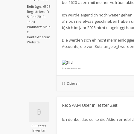
bei 1620 Usern mit meiner Aufräumakti
Beiträge:
6305
Registriert:
Fr
Ich würde eigentlich noch weiter gehen: 
5. Feb 2010,
a) noch nie etwas geschrieben haben 
13:24
Wohnort:
Main
b) sich im Jahr 2025 nicht eingeloggt ha
z
Kontaktdaten:
Die werden sich eh nicht mehr einlogge
Website
Accounts, die von Bots angelegt wurde
Grimm wird nie Moderator!
Zitieren
Re: SPAM User in letzter Zeit
Ich denke, das sollte die Aktion erhebl
Bullitöter
Inventar