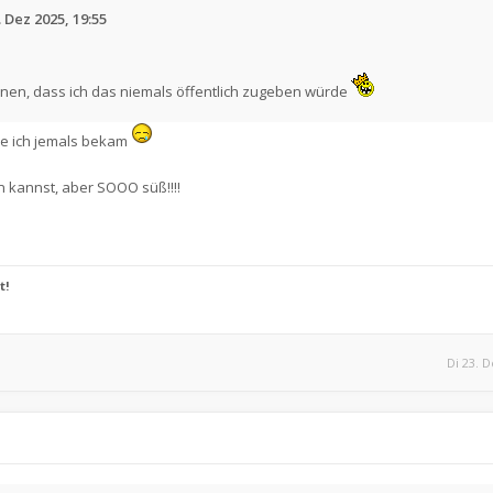
 Dez 2025, 19:55
nnen, dass ich das niemals öffentlich zugeben würde
die ich jemals bekam
in kannst, aber SOOO süß!!!!
t!
Di 23. D