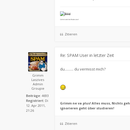
Grimm wird nie Moderator!
Zitieren
Re: SPAM User in letzter Zeit
du.......... du vermisst mich?
Grimm
Laszives
Admin
Groupie
Beiträge:
4693
Registriert:
Di
Grímm ne va plus! Alles muss, Nichts geh
12. Apr 2011,
ignorieren geht über studieren!
21:26
Zitieren