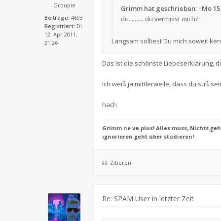
Groupie
Grimm
hat geschrieben:
↑
Mo 15.
Beiträge:
4693
du.......... du vermisst mich?
Registriert:
Di
12. Apr 2011,
Langsam solltest Du mich soweit ke
21:26
Das ist die schönste Liebeserklärung, 
Ich weiß ja mittlerweile, dass du süß se
hach
Grímm ne va plus! Alles muss, Nichts geh
ignorieren geht über studieren!
Zitieren
Re: SPAM User in letzter Zeit