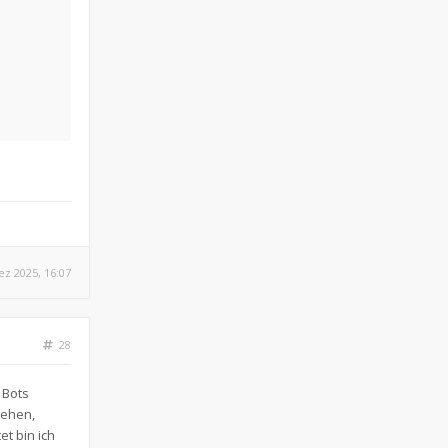
ez 2025, 16:07
28
 Bots
sehen,
t bin ich