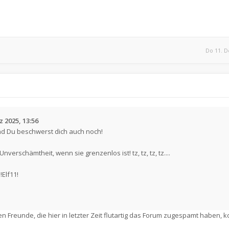
Do 11. D
z 2025, 13:56
nd Du beschwerst dich auch noch!
rschämtheit, wenn sie grenzenlos ist! tz, tz, tz, tz....
Elf11!
 Freunde, die hier in letzter Zeit flutartig das Forum zugespamt haben, k