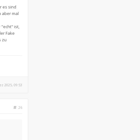
 es sind
h aber mal
"echt" ist,
der Fake
s zu
ez 2025, 09:53
26