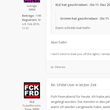
KLE
hat geschrieben:
↑
Do 11. Dez 20
outrage
MBM
Beiträge:
1749
Grimm
hat geschrieben:
↑
Do 11.
Registriert:
M
o 8. Feb 2010,
Dann schreib mal mehr.
11:51
Aber hallo!
I don't need to beat you off the lights, I alrea
Zitieren
Re: SPAM User in letzter Zeit
Puh! Feierabend für heute. Ich habe jetz
angelegt wurden. Die meisten in den Jah
KLE
Fusselforums-
wann ich wieder Langeweile habe, weite
Papa, MBM