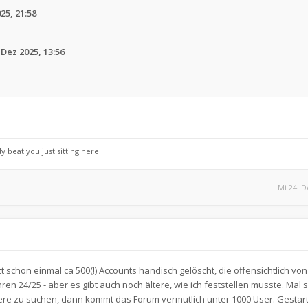
25, 21:58
 Dez 2025, 13:56
dy beat you just sitting here
Mi 24. D
t schon einmal ca 500(!) Accounts handisch gelöscht, die offensichtlich von
ren 24/25 - aber es gibt auch noch ältere, wie ich feststellen musste. Mal 
re zu suchen, dann kommt das Forum vermutlich unter 1000 User. Gestarte