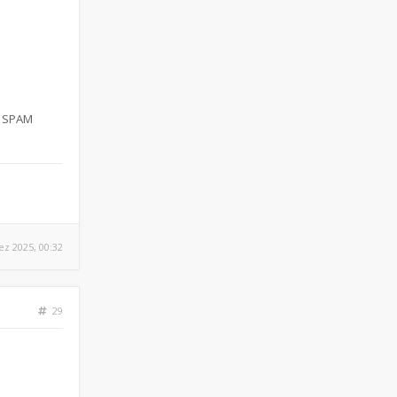
n SPAM
ez 2025, 00:32
29