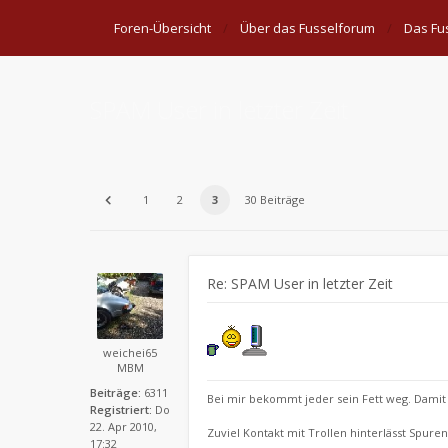
Foren-Übersicht
Über das Fusselforum
Das Fu
SPAM User in letzter Zeit
1
2
3
30 Beiträge
Re: SPAM User in letzter Zeit
weichei65
MBM
Beiträge:
6311
Bei mir bekommt jeder sein Fett weg. Damit d
Registriert:
Do
22. Apr 2010,
Zuviel Kontakt mit Trollen hinterlässt Spuren
17:32