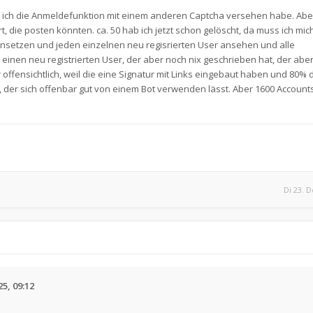
ich die Anmeldefunktion mit einem anderen Captcha versehen habe. Aber
, die posten könnten. ca. 50 hab ich jetzt schon gelöscht, da muss ich mic
setzen und jeden einzelnen neu regisrierten User ansehen und alle
 einen neu registrierten User, der aber noch nix geschrieben hat, der aber 
er offensichtlich, weil die eine Signatur mit Links eingebaut haben und 80% 
der sich offenbar gut von einem Bot verwenden lässt. Aber 1600 Account
Di 23. D
25, 09:12