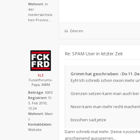
Wohnort:
in
der
niedersächsisc
hen Provinz...
Zitieren
Re: SPAM User in letzter Zeit
Grimm
hat geschrieben:
↑
Do 11. De
KLE
Fusselforums-
Eyh! Ich schreib schon nixon mehr u
Papa, MBM
Beiträge:
6305
Grenzen setzen kann man auch bei Unve
Registriert:
Fr
5. Feb 2010,
Nixon kann man mehr recht machen!!
13:24
Wohnort:
Main
z
bisschen sad jetze
Kontaktdaten:
Website
Dann schreib mal mehr. Deine russischen
anscheinend aussperren...