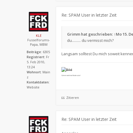
Re: SPAM User in letzter Zeit
Grimm
hat geschrieben:
↑
Mo 15. De
KLE
Fusselforums-
du.......... du vermisst mich?
Papa, MBM
Beiträge:
6305
Langsam solltest Du mich soweit kenne
Registriert:
Fr
5. Feb 2010,
13:24
Wohnort:
Main
Grimm wird nie Moderator!
z
Kontaktdaten:
Website
Zitieren
Re: SPAM User in letzter Zeit