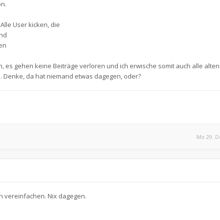
on.
Alle User kicken, die
und
ben
n, es gehen keine Beiträge verloren und ich erwische somit auch alle alte
n. Denke, da hat niemand etwas dagegen, oder?
Mo 29. D
ich vereinfachen. Nix dagegen.