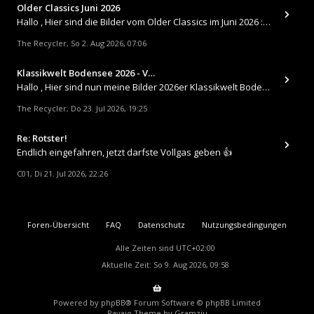
Older Classics Juni 2026
​Hallo , Hier sind die Bilder vom Older Classics im Juni 2026 : https://up.picr.de/51155940wd.jpg https://up.pic
The Recycler
So 2. Aug 2026, 07:06
,
Klassikwelt Bodensee 2026 - V…
Hallo , Hier sind nun meine Bilder 2026er Klassikwelt Bodensee 😀 https://up.picr.de/51125547rb.jpg https://up.pi
The Recycler
Do 23. Jul 2026, 19:25
,
Re: Rotster!
Endlich eingefahren, jetzt darfste Vollgas geben 👍
C01
Di 21. Jul 2026, 22:26
,
Foren-Übersicht
FAQ
Datenschutz
Nutzungsbedingungen
Alle Zeiten sind
UTC+02:00
Aktuelle Zeit: So 9. Aug 2026, 09:58
Powered by
phpBB
® Forum Software © phpBB Limited
Ravaio Theme by
Gramziu