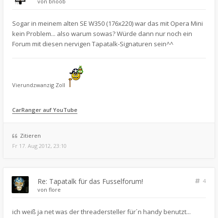
von
bnoob
Sogar in meinem alten SE W350 (176x220) war das mit Opera Mini
kein Problem... also warum sowas? Würde dann nur noch ein
Forum mit diesen nervigen Tapatalk-Signaturen sein^^
Vierundzwanzig Zoll
CarRanger auf YouTube
Zitieren
Fr 17. Aug 2012, 23:10
Re: Tapatalk für das Fusselforum!
4
von
flore
ich weiß ja net was der threadersteller für´n handy benutzt...