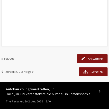
Antworten
8 Beiträge
Gehe zu
Zurück zu „Sonstiges“
Autobau Youngtimertreffen Jun…
Hallo , Im Juni veranstaltete die Autobau in Romanshorn auf ihrem Gelände ein kleines Youngtimertreffen : https://up.
The Recycler
So 2. Aug 2026, 12:10
,