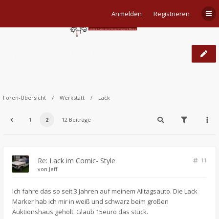
Anmelden
Registrieren
Lack im Comic- Style
Foren-Übersicht
Werkstatt
Lack
1
2
12 Beiträge
Re: Lack im Comic- Style
11
von
Jeff
Ich fahre das so seit 3 Jahren auf meinem Alltagsauto. Die Lack
Marker hab ich mir in weiß und schwarz beim großen
Auktionshaus geholt. Glaub 15euro das stück.