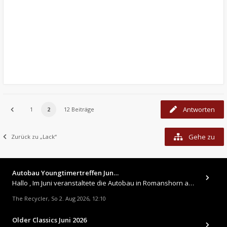
Antworten
1
2
12 Beiträge
Gehe zu
Zurück zu „Lack“
Autobau Youngtimertreffen Jun…
Hallo , Im Juni veranstaltete die Autobau in Romanshorn auf ihrem Gelände ein kleines Youngtimertreffen : https://up.
The Recycler
So 2. Aug 2026, 12:10
,
Older Classics Juni 2026