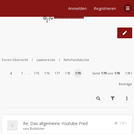
Anmelden
Registrieren
Das allgemeine Youtube-Fred
Foren-Übersicht
Laaberecke
Netzfundstücke
1
…
175
176
177
178
179
Seite
179
von
179
1781
Beiträge
Re: Das allgemeine Youtube-Fred
1781
von
Bullitöter