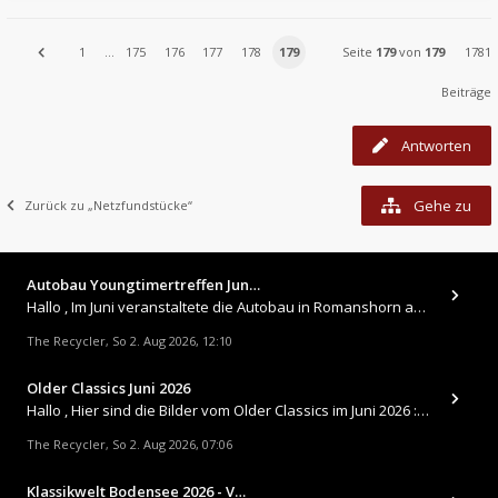
1
…
175
176
177
178
179
Seite
179
von
179
1781
Beiträge
Antworten
Gehe zu
Zurück zu „Netzfundstücke“
Autobau Youngtimertreffen Jun…
Hallo , Im Juni veranstaltete die Autobau in Romanshorn auf ihrem Gelände ein kleines Youngtimertreffen : https://up.
The Recycler
So 2. Aug 2026, 12:10
,
Older Classics Juni 2026
​Hallo , Hier sind die Bilder vom Older Classics im Juni 2026 : https://up.picr.de/51155940wd.jpg https://up.pic
The Recycler
So 2. Aug 2026, 07:06
,
Klassikwelt Bodensee 2026 - V…