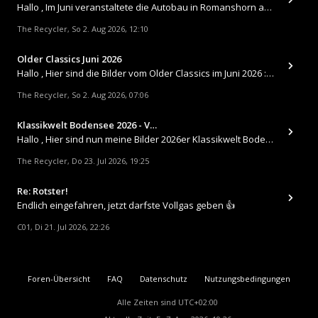
Hallo , Im Juni veranstaltete die Autobau in Romanshorn auf ihrem Gelände ein kleines Youngtimertreffen : https://up.
The Recycler
So 2. Aug 2026, 12:10
,
Older Classics Juni 2026
​Hallo , Hier sind die Bilder vom Older Classics im Juni 2026 : https://up.picr.de/51155940wd.jpg https://up.pic
The Recycler
So 2. Aug 2026, 07:06
,
Klassikwelt Bodensee 2026 - V…
Hallo , Hier sind nun meine Bilder 2026er Klassikwelt Bodensee 😀 https://up.picr.de/51125547rb.jpg https://up.pi
The Recycler
Do 23. Jul 2026, 19:25
,
Re: Rotster!
Endlich eingefahren, jetzt darfste Vollgas geben 👍
C01
Di 21. Jul 2026, 22:26
,
Foren-Übersicht
FAQ
Datenschutz
Nutzungsbedingungen
Alle Zeiten sind
UTC+02:00