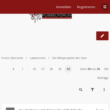
Anmelden
Registrieren
Weltreise mit Mercedes 608 Pritsche
Foren-Übersicht
Laaberecke
Die Webprojekte der User
1
…
26
27
28
29
30
Seite
30
von
30
292
Beiträge
291