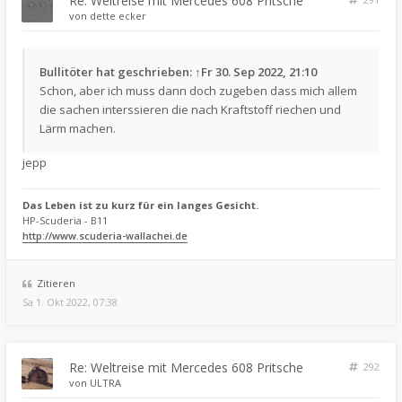
Re: Weltreise mit Mercedes 608 Pritsche
von
dette ecker
Bullitöter
hat geschrieben:
↑
Fr 30. Sep 2022, 21:10
Schon, aber ich muss dann doch zugeben dass mich allem
die sachen interssieren die nach Kraftstoff riechen und
Lärm machen.
jepp
Das Leben ist zu kurz für ein langes Gesicht.
HP-Scuderia - B11
http://www.scuderia-wallachei.de
Zitieren
Sa 1. Okt 2022, 07:38
Re: Weltreise mit Mercedes 608 Pritsche
292
von
ULTRA