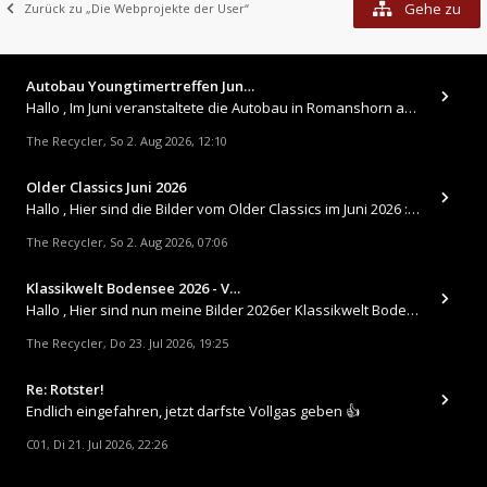
Gehe zu
Zurück zu „Die Webprojekte der User“
Autobau Youngtimertreffen Jun…
Hallo , Im Juni veranstaltete die Autobau in Romanshorn auf ihrem Gelände ein kleines Youngtimertreffen : https://up.
The Recycler
So 2. Aug 2026, 12:10
,
Older Classics Juni 2026
​Hallo , Hier sind die Bilder vom Older Classics im Juni 2026 : https://up.picr.de/51155940wd.jpg https://up.pic
The Recycler
So 2. Aug 2026, 07:06
,
Klassikwelt Bodensee 2026 - V…
Hallo , Hier sind nun meine Bilder 2026er Klassikwelt Bodensee 😀 https://up.picr.de/51125547rb.jpg https://up.pi
The Recycler
Do 23. Jul 2026, 19:25
,
Re: Rotster!
Endlich eingefahren, jetzt darfste Vollgas geben 👍
C01
Di 21. Jul 2026, 22:26
,