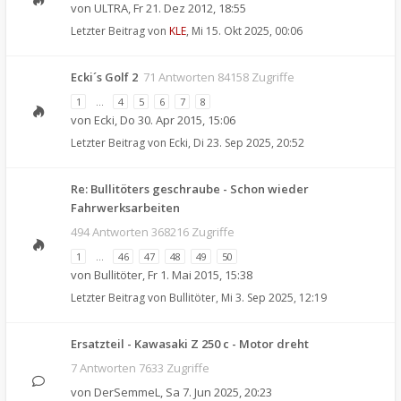
von
ULTRA
,
Fr 21. Dez 2012, 18:55
Letzter Beitrag von
KLE
,
Mi 15. Okt 2025, 00:06
Ecki´s Golf 2
71 Antworten 84158 Zugriffe
1
…
4
5
6
7
8
von
Ecki
,
Do 30. Apr 2015, 15:06
Letzter Beitrag von
Ecki
,
Di 23. Sep 2025, 20:52
Re: Bullitöters geschraube - Schon wieder
Fahrwerksarbeiten
494 Antworten 368216 Zugriffe
1
…
46
47
48
49
50
von
Bullitöter
,
Fr 1. Mai 2015, 15:38
Letzter Beitrag von
Bullitöter
,
Mi 3. Sep 2025, 12:19
Ersatzteil - Kawasaki Z 250 c - Motor dreht
7 Antworten 7633 Zugriffe
von
DerSemmeL
,
Sa 7. Jun 2025, 20:23