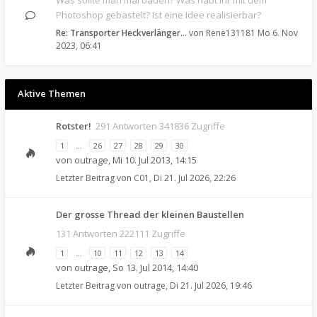
Was sollte man mal bauen? Was habt Ihr mit dem
Photoshop gebastelt? Ist eine Idee realisierbar?
Re: Transporter Heckverlänger…
von
Rene131181
Mo 6. Nov
2023, 06:41
Aktive Themen
Rotster!
291 Antworten 341836 Zugriffe
1
…
26
27
28
29
30
von
outrage
,
Mi 10. Jul 2013, 14:15
Letzter Beitrag von
C01
,
Di 21. Jul 2026, 22:26
Der grosse Thread der kleinen Baustellen
131 Antworten 222111 Zugriffe
1
…
10
11
12
13
14
von
outrage
,
So 13. Jul 2014, 14:40
Letzter Beitrag von
outrage
,
Di 21. Jul 2026, 19:46