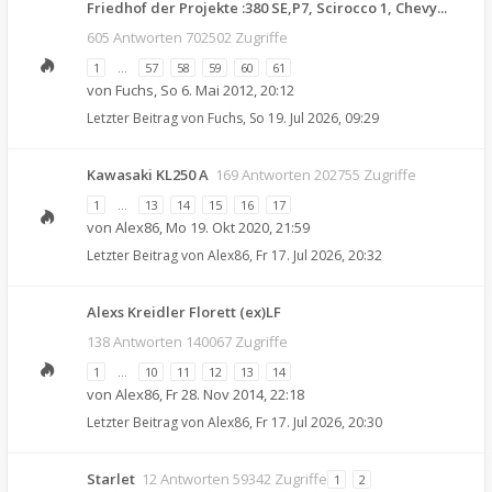
Friedhof der Projekte :380 SE,P7, Scirocco 1, Chevy...
605 Antworten 702502 Zugriffe
1
…
57
58
59
60
61
von
Fuchs
,
So 6. Mai 2012, 20:12
Letzter Beitrag von
Fuchs
,
So 19. Jul 2026, 09:29
Kawasaki KL250 A
169 Antworten 202755 Zugriffe
1
…
13
14
15
16
17
von
Alex86
,
Mo 19. Okt 2020, 21:59
Letzter Beitrag von
Alex86
,
Fr 17. Jul 2026, 20:32
Alexs Kreidler Florett (ex)LF
138 Antworten 140067 Zugriffe
1
…
10
11
12
13
14
von
Alex86
,
Fr 28. Nov 2014, 22:18
Letzter Beitrag von
Alex86
,
Fr 17. Jul 2026, 20:30
Starlet
12 Antworten 59342 Zugriffe
1
2