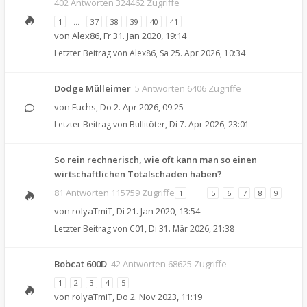
402 Antworten 324462 Zugriffe
1
…
37
38
39
40
41
von
Alex86
,
Fr 31. Jan 2020, 19:14
Letzter Beitrag von
Alex86
,
Sa 25. Apr 2026, 10:34
Dodge Mülleimer
5 Antworten 6406 Zugriffe
von
Fuchs
,
Do 2. Apr 2026, 09:25
Letzter Beitrag von
Bullitöter
,
Di 7. Apr 2026, 23:01
So rein rechnerisch, wie oft kann man so einen
wirtschaftlichen Totalschaden haben?
81 Antworten 115759 Zugriffe
1
…
5
6
7
8
9
von
rolyaTmiT
,
Di 21. Jan 2020, 13:54
Letzter Beitrag von
C01
,
Di 31. Mär 2026, 21:38
Bobcat 600D
42 Antworten 68625 Zugriffe
1
2
3
4
5
von
rolyaTmiT
,
Do 2. Nov 2023, 11:19