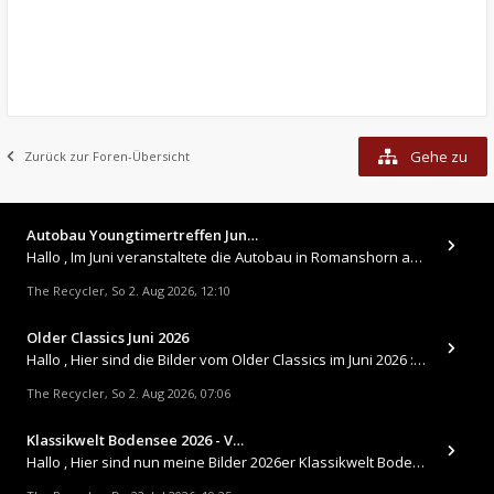
Gehe zu
Zurück zur Foren-Übersicht
Autobau Youngtimertreffen Jun…
Hallo , Im Juni veranstaltete die Autobau in Romanshorn auf ihrem Gelände ein kleines Youngtimertreffen : https://up.
The Recycler
So 2. Aug 2026, 12:10
,
Older Classics Juni 2026
​Hallo , Hier sind die Bilder vom Older Classics im Juni 2026 : https://up.picr.de/51155940wd.jpg https://up.pic
The Recycler
So 2. Aug 2026, 07:06
,
Klassikwelt Bodensee 2026 - V…
Hallo , Hier sind nun meine Bilder 2026er Klassikwelt Bodensee 😀 https://up.picr.de/51125547rb.jpg https://up.pi