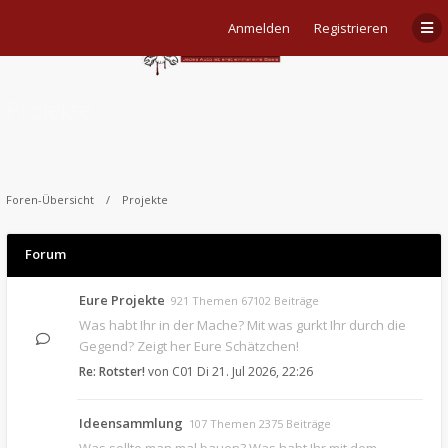
Anmelden
Registrieren
Projekte
Foren-Übersicht
Projekte
Forum
Eure Projekte
921 Themen 67102 Beiträge
Was habt Ihr in der Mache? Mit was gurkt Ihr durch die
Gegend? Zeigt her Eure Schätzchen!
Re: Rotster!
von
C01
Di 21. Jul 2026, 22:26
Ideensammlung
107 Themen 2375 Beiträge