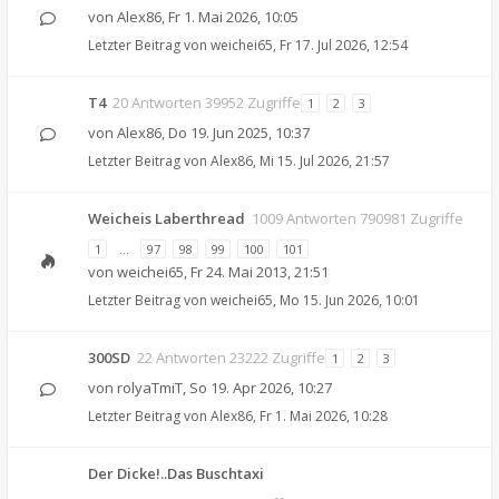
von
Alex86
,
Fr 1. Mai 2026, 10:05
Letzter Beitrag von
weichei65
,
Fr 17. Jul 2026, 12:54
T4
20 Antworten 39952 Zugriffe
1
2
3
von
Alex86
,
Do 19. Jun 2025, 10:37
Letzter Beitrag von
Alex86
,
Mi 15. Jul 2026, 21:57
Weicheis Laberthread
1009 Antworten 790981 Zugriffe
1
…
97
98
99
100
101
von
weichei65
,
Fr 24. Mai 2013, 21:51
Letzter Beitrag von
weichei65
,
Mo 15. Jun 2026, 10:01
300SD
22 Antworten 23222 Zugriffe
1
2
3
von
rolyaTmiT
,
So 19. Apr 2026, 10:27
Letzter Beitrag von
Alex86
,
Fr 1. Mai 2026, 10:28
Der Dicke!..Das Buschtaxi