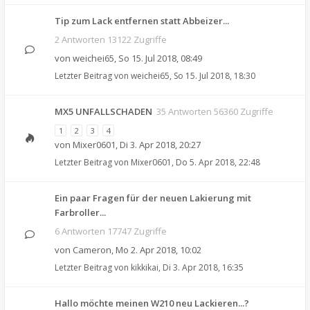
Tip zum Lack entfernen statt Abbeizer...
2 Antworten 13122 Zugriffe
von
weichei65
,
So 15. Jul 2018, 08:49
Letzter Beitrag von
weichei65
,
So 15. Jul 2018, 18:30
MX5 UNFALLSCHADEN
35 Antworten 56360 Zugriffe
1
2
3
4
von
Mixer0601
,
Di 3. Apr 2018, 20:27
Letzter Beitrag von
Mixer0601
,
Do 5. Apr 2018, 22:48
Ein paar Fragen für der neuen Lakierung mit
Farbroller...
6 Antworten 17747 Zugriffe
von
Cameron
,
Mo 2. Apr 2018, 10:02
Letzter Beitrag von
kikkikai
,
Di 3. Apr 2018, 16:35
Hallo möchte meinen W210 neu Lackieren...?