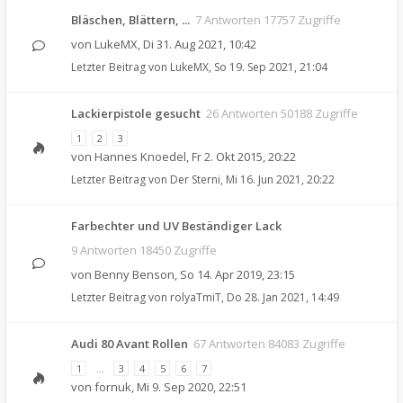
Bläschen, Blättern, ...
7 Antworten 17757 Zugriffe
von
LukeMX
,
Di 31. Aug 2021, 10:42
Letzter Beitrag von
LukeMX
,
So 19. Sep 2021, 21:04
Lackierpistole gesucht
26 Antworten 50188 Zugriffe
1
2
3
von
Hannes Knoedel
,
Fr 2. Okt 2015, 20:22
Letzter Beitrag von
Der Sterni
,
Mi 16. Jun 2021, 20:22
Farbechter und UV Beständiger Lack
9 Antworten 18450 Zugriffe
von
Benny Benson
,
So 14. Apr 2019, 23:15
Letzter Beitrag von
rolyaTmiT
,
Do 28. Jan 2021, 14:49
Audi 80 Avant Rollen
67 Antworten 84083 Zugriffe
1
…
3
4
5
6
7
von
fornuk
,
Mi 9. Sep 2020, 22:51