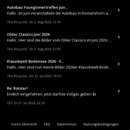
Autobau Youngtimertreffen Jun…
Hallo , Im Juni veranstaltete die Autobau in Romanshorn auf ihrem Gelände ein kleines Youngtimertreffen : https://up.
The Recycler
So 2. Aug 2026, 12:10
,
Older Classics Juni 2026
​Hallo , Hier sind die Bilder vom Older Classics im Juni 2026 : https://up.picr.de/51155940wd.jpg https://up.pic
The Recycler
So 2. Aug 2026, 07:06
,
Klassikwelt Bodensee 2026 - V…
Hallo , Hier sind nun meine Bilder 2026er Klassikwelt Bodensee 😀 https://up.picr.de/51125547rb.jpg https://up.pi
The Recycler
Do 23. Jul 2026, 19:25
,
Re: Rotster!
Endlich eingefahren, jetzt darfste Vollgas geben 👍
C01
Di 21. Jul 2026, 22:26
,
Foren-Übersicht
FAQ
Datenschutz
Nutzungsbedingungen