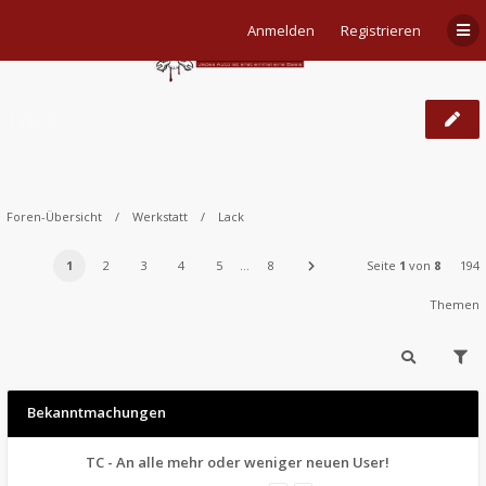
Anmelden
Registrieren
Lack
Foren-Übersicht
Werkstatt
Lack
1
2
3
4
5
…
8
Seite
1
von
8
194
Themen
Bekanntmachungen
TC - An alle mehr oder weniger neuen User!