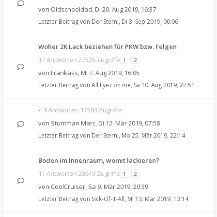
von
Oldschooldad
,
Di 20. Aug 2019, 16:37
Letzter Beitrag von
Der Sterni
,
Di 3. Sep 2019, 00:06
Woher 2K Lack beziehen für PKW bzw. Felgen
17 Antworten 27525 Zugriffe
1
2
von
Frankass
,
Mi 7. Aug 2019, 16:05
Letzter Beitrag von
All Eyez on me
,
Sa 10. Aug 2019, 22:51
-
9 Antworten 17593 Zugriffe
von
Stuntman Marc
,
Di 12. Mär 2019, 07:58
Letzter Beitrag von
Der Sterni
,
Mo 25. Mär 2019, 22:14
Boden im Innenraum, womit lackieren?
11 Antworten 23619 Zugriffe
1
2
von
CoolCruiser
,
Sa 9. Mär 2019, 20:59
Letzter Beitrag von
Sick-Of-It-All
,
Mi 13. Mär 2019, 13:14