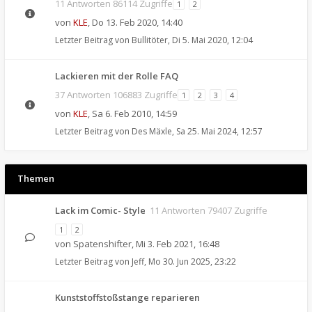
11 Antworten 86114 Zugriffe
1
2
von
KLE
,
Do 13. Feb 2020, 14:40
Letzter Beitrag von
Bullitöter
,
Di 5. Mai 2020, 12:04
Lackieren mit der Rolle FAQ
37 Antworten 106883 Zugriffe
1
2
3
4
von
KLE
,
Sa 6. Feb 2010, 14:59
Letzter Beitrag von
Des Mäxle
,
Sa 25. Mai 2024, 12:57
Themen
Lack im Comic- Style
11 Antworten 79407 Zugriffe
1
2
von
Spatenshifter
,
Mi 3. Feb 2021, 16:48
Letzter Beitrag von
Jeff
,
Mo 30. Jun 2025, 23:22
Kunststoffstoßstange reparieren