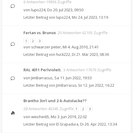
6 Antworten 19936 Zugriffe
von
lupo224
,
Do 20. Jul 2023, 09:50
Letzter Beitrag von
lupo224
,
Mo 24. Jul 2023, 13:19
Fertan vs. Brunox
20 Antworten 62105 Zugriffe
1
2
3
von
schwarzer peter
,
Mi 4. Aug 2010, 21:41
Letzter Beitrag von
huck222
,
Di 21. Mär 2023, 08:36
RAL 4011 Perlviolett.
3 Antworten 17679 Zugriffe
von
JimBarracus
,
Sa 11. Jun 2022, 19:53
Letzter Beitrag von
JimBarracus
,
So 12. Jun 2022, 16:22
Brantho 3in1 und 2-k-Autolacke??
28 Antworten 45245 Zugriffe
1
2
3
von
weichei65
,
Mo 3. Jun 2019, 22:02
Letzter Beitrag von
El Grapadura
,
Di 26. Apr 2022, 13:34