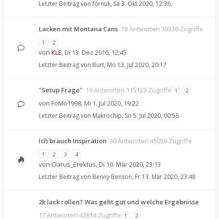
Letzter Beitrag von
fornuk
,
Sa 3. Okt 2020, 12:36
Lacken mit Montana Cans
18 Antworten 39336 Zugriffe
1
2
von
KLE
,
Di 13. Dez 2016, 12:45
Letzter Beitrag von
Burt
,
Mo 13. Jul 2020, 20:17
"Setup Frage"
19 Antworten 115133 Zugriffe
1
2
von
FoMo1998
,
Mi 1. Jul 2020, 19:22
Letzter Beitrag von
Makrochip
,
So 5. Jul 2020, 00:58
Ich brauch Inspiration
30 Antworten 45059 Zugriffe
1
2
3
4
von
Clarus_Erektus
,
Di 10. Mär 2020, 23:13
Letzter Beitrag von
Benny Benson
,
Fr 13. Mär 2020, 23:48
2k lack rollen? Was geht gut und welche Ergebnisse
17 Antworten 42814 Zugriffe
1
2