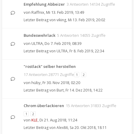
Empfehlung Abbeizer
3 Antworten 14134 Zugriffe
von
Raffnix
,
Mi 13. Feb 2019, 13:49
Letzter Beitrag von
viking
,
Mi 13. Feb 2019, 20:02
Bundeswehrlack
5 Antworten 14055 Zugriffe
von
ULTRA
,
Do 7. Feb 2019, 08:39
Letzter Beitrag von
ULTRA
,
Fr 8. Feb 2019, 22:34
"rostlack" selber herstellen
17 Antworten 28771 Zugriffe
1
2
von
hüby
,
Fr 30. Nov 2018, 02:20
Letzter Beitrag von
Burt
,
Fr 14. Dez 2018, 14:22
Chrom überlackieren
15 Antworten 31833 Zugriffe
1
2
von
KLE
,
Di 21. Aug 2018, 11:24
Letzter Beitrag von
Alex86
,
Sa 20. Okt 2018, 18:11