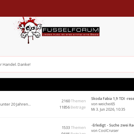
er Handel. Danke!
Skoda Fabia 1,9 TDI -res
2160
Themen
unter 20 Jahren...
von
weichei65
11856
Beiträge
Mi 3. Jun 2026, 10:35
-Erledigt - Suche zwei R
1533
Themen
von
CoolCruiser
9446
Beiträge