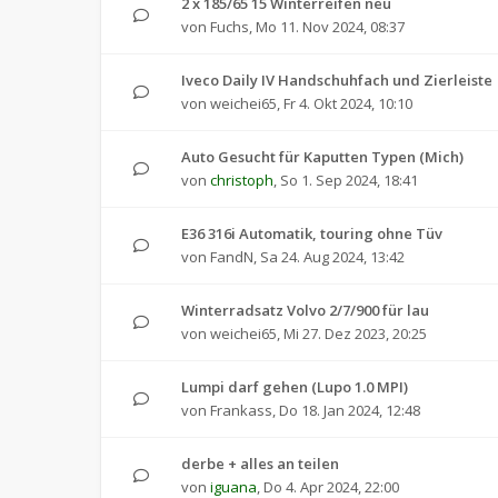
2 x 185/65 15 Winterreifen neu
von
Fuchs
,
Mo 11. Nov 2024, 08:37
Iveco Daily IV Handschuhfach und Zierleiste
von
weichei65
,
Fr 4. Okt 2024, 10:10
Auto Gesucht für Kaputten Typen (Mich)
von
christoph
,
So 1. Sep 2024, 18:41
E36 316i Automatik, touring ohne Tüv
von
FandN
,
Sa 24. Aug 2024, 13:42
Winterradsatz Volvo 2/7/900 für lau
von
weichei65
,
Mi 27. Dez 2023, 20:25
Lumpi darf gehen (Lupo 1.0 MPI)
von
Frankass
,
Do 18. Jan 2024, 12:48
derbe + alles an teilen
von
iguana
,
Do 4. Apr 2024, 22:00