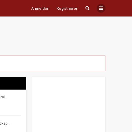
Anmelden
Registrieren
ervi…
adkap…