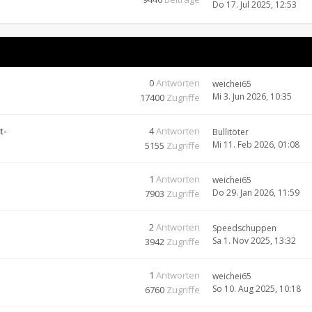
Do 17. Jul 2025, 12:53
0
Antworten
weichei65
Mi 3. Jun 2026, 10:35
17400
Zugriffe
t-
4
Antworten
Bullitöter
Mi 11. Feb 2026, 01:08
5155
Zugriffe
1
Antworten
weichei65
Do 29. Jan 2026, 11:59
7903
Zugriffe
2
Antworten
Speedschuppen
Sa 1. Nov 2025, 13:32
3942
Zugriffe
1
Antworten
weichei65
So 10. Aug 2025, 10:18
6760
Zugriffe