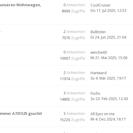
ür unseren Wohnwagen,
0
Antworten
CoolCruiser
Do 17. Jul 2025, 12:53
8999
Zugriffe
r
2
Antworten
Bullitöter
Di 24. Jun 2025, 21:04
7070
Zugriffe
0
Antworten
weichei65
Mi 21. Mai 2025, 15:06
10907
Zugriffe
2
Antworten
Hartward
So 9. Mär 2025, 19:17
11974
Zugriffe
3
Antworten
Fuchs
So 23. Feb 2025, 12:43
14805
Zugriffe
ummer A701525 gsucht!
3
Antworten
All Eyez on me
Mi 4. Dez 2024, 18:17
15220
Zugriffe