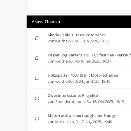
Aktive Themen
Skoda Fabia 1,9 TDI -reserviert-
von
weichei65
,
Mi 3. Jun 2026, 10:35
Passat 3bg Variant TDI, Tüv fast neu -verkauf
von
weichei65
,
Mo 9. Feb 2026, 10:37
Holzspalter 400V 8t mit Motorschaden
von
weichei65
,
Di 24. Jun 2025, 15:10
Zwei interessante Projekte
von
Speedschuppen
,
Sa 18. Okt 2025, 19:15
Motorradtransporttauglicher Hänger
von
Makrochip
,
Do 7. Aug 2025, 19:40