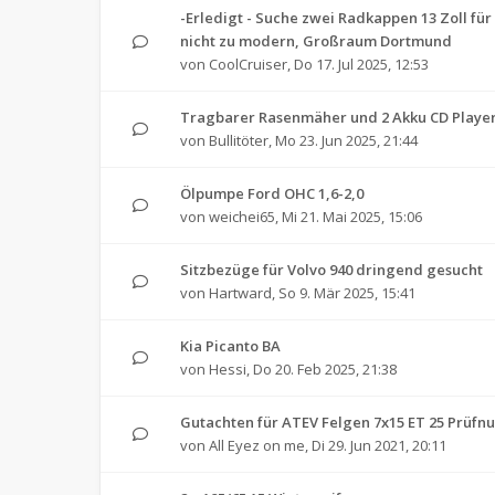
-Erledigt - Suche zwei Radkappen 13 Zoll f
nicht zu modern, Großraum Dortmund
von
CoolCruiser
,
Do 17. Jul 2025, 12:53
Tragbarer Rasenmäher und 2 Akku CD Playe
von
Bullitöter
,
Mo 23. Jun 2025, 21:44
Ölpumpe Ford OHC 1,6-2,0
von
weichei65
,
Mi 21. Mai 2025, 15:06
Sitzbezüge für Volvo 940 dringend gesucht
von
Hartward
,
So 9. Mär 2025, 15:41
Kia Picanto BA
von
Hessi
,
Do 20. Feb 2025, 21:38
Gutachten für ATEV Felgen 7x15 ET 25 Prüfn
von
All Eyez on me
,
Di 29. Jun 2021, 20:11