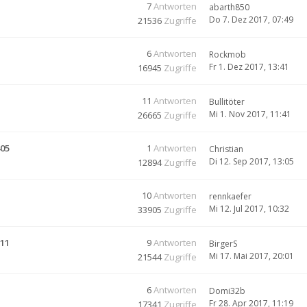
7
Antworten
abarth850
Do 7. Dez 2017, 07:49
21536
Zugriffe
6
Antworten
Rockmob
Fr 1. Dez 2017, 13:41
16945
Zugriffe
11
Antworten
Bullitöter
Mi 1. Nov 2017, 11:41
26665
Zugriffe
405
1
Antworten
Christian
Di 12. Sep 2017, 13:05
12894
Zugriffe
10
Antworten
rennkaefer
Mi 12. Jul 2017, 10:32
33905
Zugriffe
K11
9
Antworten
BirgerS
Mi 17. Mai 2017, 20:01
21544
Zugriffe
6
Antworten
Domi32b
Fr 28. Apr 2017, 11:19
17341
Zugriffe