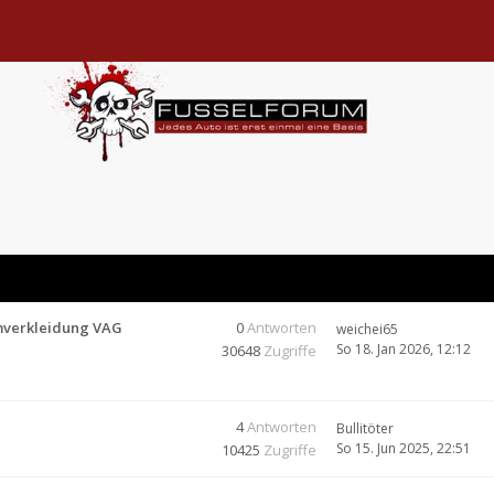
mverkleidung VAG
0
Antworten
weichei65
So 18. Jan 2026, 12:12
30648
Zugriffe
4
Antworten
Bullitöter
So 15. Jun 2025, 22:51
10425
Zugriffe