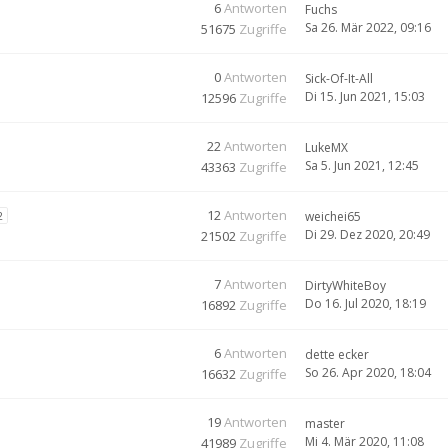
6
Antworten
Fuchs
Sa 26. Mär 2022, 09:16
51675
Zugriffe
0
Antworten
Sick-Of-It-All
Di 15. Jun 2021, 15:03
12596
Zugriffe
22
Antworten
LukeMX
Sa 5. Jun 2021, 12:45
43363
Zugriffe
12
Antworten
2
weichei65
Di 29. Dez 2020, 20:49
21502
Zugriffe
7
Antworten
DirtyWhiteBoy
Do 16. Jul 2020, 18:19
16892
Zugriffe
6
Antworten
dette ecker
So 26. Apr 2020, 18:04
16632
Zugriffe
19
Antworten
master
Mi 4. Mär 2020, 11:08
41989
Zugriffe