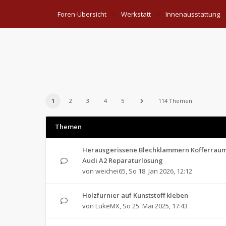
Foren-Übersicht
Werkstatt
Innenausstattung
Innenausstattung
1
2
3
4
5
114 Themen
Themen
Herausgerissene Blechklammern Kofferrau
Audi A2 Reparaturlösung
von
weichei65
,
So 18. Jan 2026, 12:12
Holzfurnier auf Kunststoff kleben
von
LukeMX
,
So 25. Mai 2025, 17:43