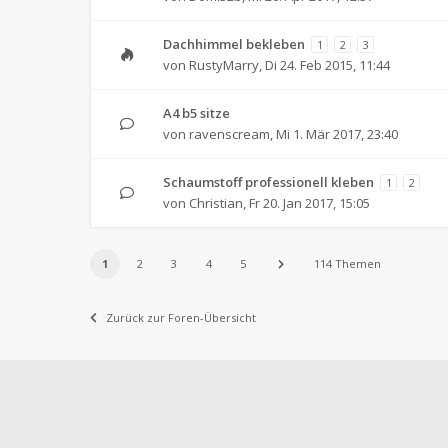
Dachhimmel bekleben
1
2
3
von
RustyMarry
,
Di 24. Feb 2015, 11:44
A4 b5 sitze
von
ravenscream
,
Mi 1. Mär 2017, 23:40
Schaumstoff professionell kleben
1
2
von
Christian
,
Fr 20. Jan 2017, 15:05
1
2
3
4
5
114 Themen
Zurück zur Foren-Übersicht