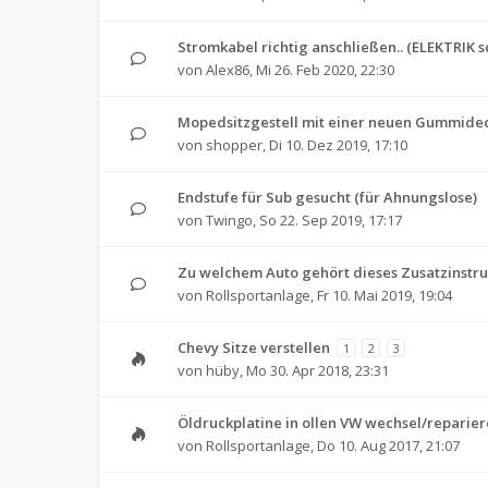
Stromkabel richtig anschließen.. (ELEKTRIK s
von
Alex86
,
Mi 26. Feb 2020, 22:30
Mopedsitzgestell mit einer neuen Gummide
von
shopper
,
Di 10. Dez 2019, 17:10
Endstufe für Sub gesucht (für Ahnungslose)
von
Twingo
,
So 22. Sep 2019, 17:17
Zu welchem Auto gehört dieses Zusatzinstr
von
Rollsportanlage
,
Fr 10. Mai 2019, 19:04
Chevy Sitze verstellen
1
2
3
von
hüby
,
Mo 30. Apr 2018, 23:31
Öldruckplatine in ollen VW wechsel/reparie
von
Rollsportanlage
,
Do 10. Aug 2017, 21:07