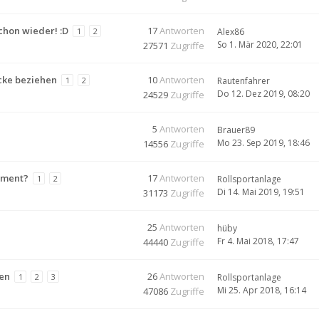
chon wieder! :D
17
Antworten
1
2
Alex86
So 1. Mär 2020, 22:01
27571
Zugriffe
cke beziehen
10
Antworten
1
2
Rautenfahrer
Do 12. Dez 2019, 08:20
24529
Zugriffe
5
Antworten
Brauer89
Mo 23. Sep 2019, 18:46
14556
Zugriffe
ument?
17
Antworten
1
2
Rollsportanlage
Di 14. Mai 2019, 19:51
31173
Zugriffe
25
Antworten
hüby
Fr 4. Mai 2018, 17:47
44440
Zugriffe
ren
26
Antworten
1
2
3
Rollsportanlage
Mi 25. Apr 2018, 16:14
47086
Zugriffe