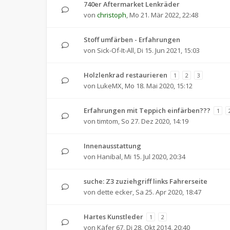
740er Aftermarket Lenkräder
von
christoph
,
Mo 21. Mär 2022, 22:48
Stoff umfärben - Erfahrungen
von
Sick-Of-It-All
,
Di 15. Jun 2021, 15:03
Holzlenkrad restaurieren
1
2
3
von
LukeMX
,
Mo 18. Mai 2020, 15:12
Erfahrungen mit Teppich einfärben???
1
von
timtom
,
So 27. Dez 2020, 14:19
Innenausstattung
von
Hanibal
,
Mi 15. Jul 2020, 20:34
suche: Z3 zuziehgriff links Fahrerseite
von
dette ecker
,
Sa 25. Apr 2020, 18:47
Hartes Kunstleder
1
2
von
Käfer 67
,
Di 28. Okt 2014, 20:40