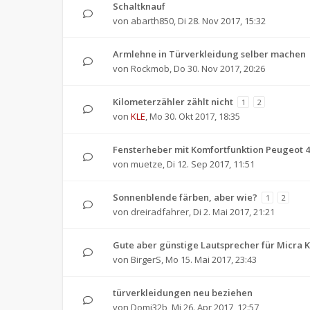
Schaltknauf
von
abarth850
,
Di 28. Nov 2017, 15:32
Armlehne in Türverkleidung selber machen
von
Rockmob
,
Do 30. Nov 2017, 20:26
Kilometerzähler zählt nicht
1
2
von
KLE
,
Mo 30. Okt 2017, 18:35
Fensterheber mit Komfortfunktion Peugeot 
von
muetze
,
Di 12. Sep 2017, 11:51
Sonnenblende färben, aber wie?
1
2
von
dreiradfahrer
,
Di 2. Mai 2017, 21:21
Gute aber günstige Lautsprecher für Micra 
von
BirgerS
,
Mo 15. Mai 2017, 23:43
türverkleidungen neu beziehen
von
Domi32b
,
Mi 26. Apr 2017, 12:57